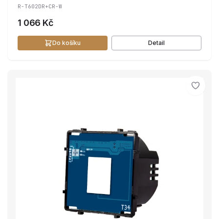
R-T602DR+CR-W
1 066 Kč
Do košíku
Detail