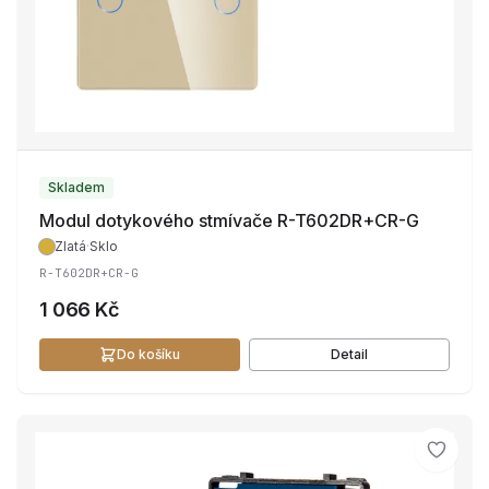
Skladem
Modul dotykového stmívače R-T602DR+CR-G
Zlatá
·
Sklo
R-T602DR+CR-G
1 066 Kč
Do košíku
Detail