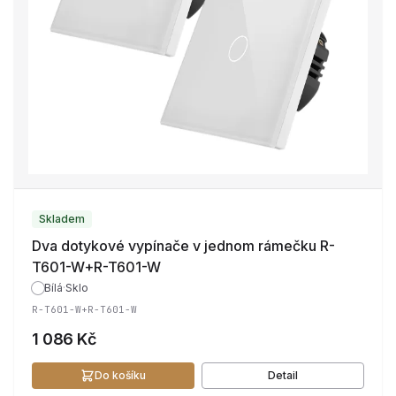
Skladem
Dva dotykové vypínače v jednom rámečku R-
T601-W+R-T601-W
Bílá
·
Sklo
R-T601-W+R-T601-W
1 086 Kč
Do košíku
Detail