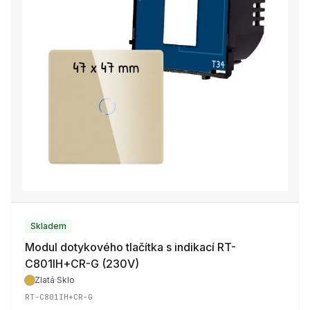
Skladem
Modul dotykového tlačítka s indikací RT-
C801IH+CR-G (230V)
Zlatá
·
Sklo
RT-C801IH+CR-G