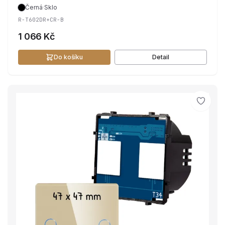
Černá
·
Sklo
R-T602DR+CR-B
1 066 Kč
Do košíku
Detail