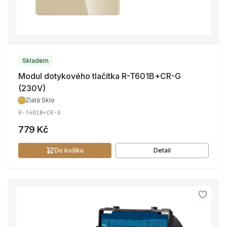
Skladem
Modul dotykového tlačítka R-T601B+CR-G
(230V)
Zlatá
·
Sklo
R-T601B+CR-G
779 Kč
Do košíku
Detail