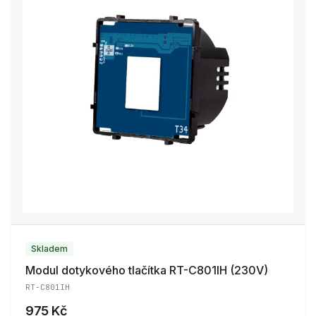
Skladem
Modul dotykového tlačítka RT-C801IH (230V)
RT-C801IH
975 Kč