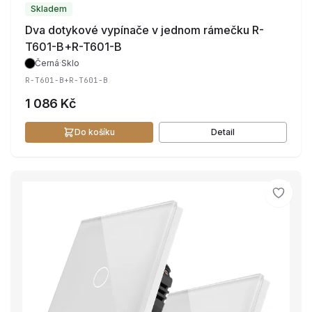
Skladem
Dva dotykové vypínače v jednom rámečku R-
T601-B+R-T601-B
Černá
·
Sklo
R-T601-B+R-T601-B
1 086 Kč
Do košíku
Detail