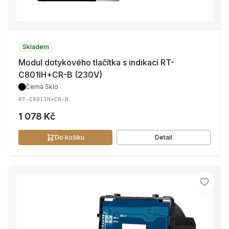
Skladem
Modul dotykového tlačítka s indikací RT-
C801IH+CR-B (230V)
Černá
·
Sklo
RT-C801IH+CR-B
1 078 Kč
Do košíku
Detail