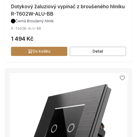
Dotykový žaluziový vypínač z broušeného hliníku
R-T602W-ALU-BB
Černá
·
Broušený hliník
R-T602W-ALU-BB
1 494 Kč
Do košíku
Detail