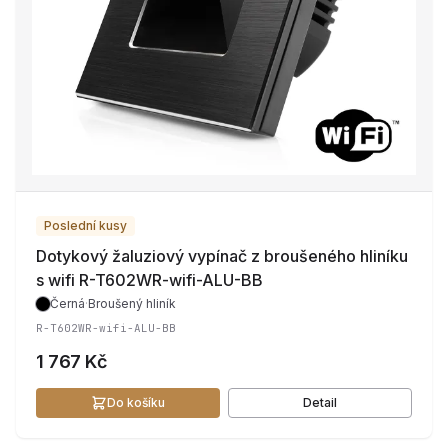
Poslední kusy
Dotykový žaluziový vypínač z broušeného hliníku
s wifi R-T602WR-wifi-ALU-BB
Černá
·
Broušený hliník
R-T602WR-wifi-ALU-BB
1 767 Kč
Do košíku
Detail