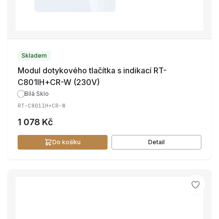
Skladem
Modul dotykového tlačítka s indikací RT-
C801IH+CR-W (230V)
Bílá
·
Sklo
RT-C801IH+CR-W
1 078 Kč
Do košíku
Detail