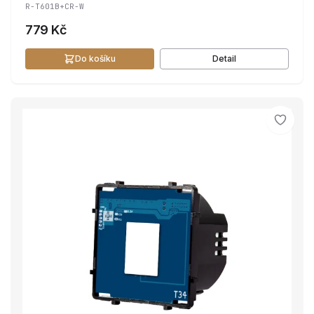
R-T601B+CR-W
779 Kč
Do košíku
Detail