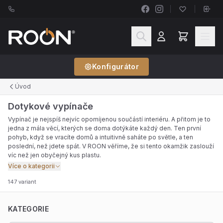
Konfigurátor
Úvod
Dotykové vypínače
Vypínač je nejspíš nejvíc opomíjenou součástí interiéru. A přitom je to
jedna z mála věcí, kterých se doma dotýkáte každý den. Ten první
pohyb, když se vracíte domů a intuitivně saháte po světle, a ten
poslední, než jdete spát. V ROON věříme, že si tento okamžik zaslouží
víc než jen obyčejný kus plastu.
Více o kategorii
147 variant
KATEGORIE