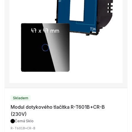
Skladem
Modul dotykového tlačítka R-T601B+CR-B
(230V)
Černá
·
Sklo
R-T601B+CR-B