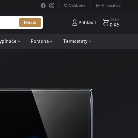
Oblíbené
Přihlásit se
Košík
Přihlásit
Hledat
0 Kč
ypínače
Poradna
Termostaty