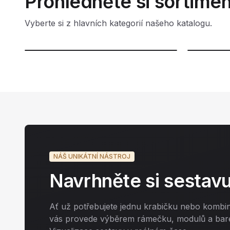
Prohlédněte si sortimen
Vyberte si z hlavních kategorií našeho katalogu.
34 MODULŮ
12 MODU
NÁŠ UNIKÁTNÍ NÁSTROJ
Dotykové vypínače
Zásu
Navrhněte si sestavu
Zobrazit
Zobrazit
Ať už potřebujete jednu krabičku nebo kombina
vás provede výběrem rámečku, modulů a bar