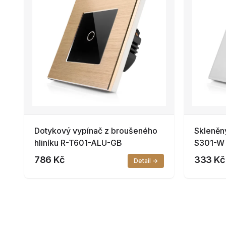
Dotykový vypínač z broušeného
Skleněn
hliníku R-T601-ALU-GB
S301-W
786 Kč
333 Kč
Detail →