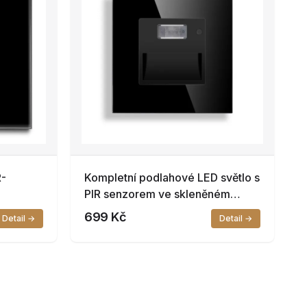
R-
Kompletní podlahové LED světlo s
PIR senzorem ve skleněném
rámečku ROON R-Socket-FL-PIR-
699 Kč
Detail →
Detail →
BB