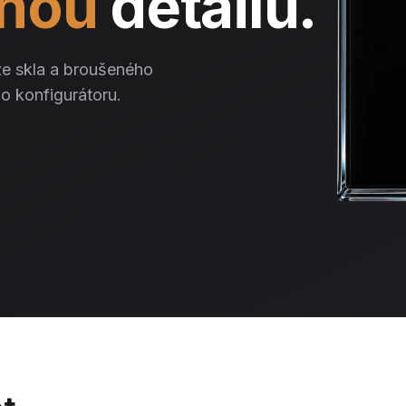
nou
detailu.
e skla a broušeného
ho konfigurátoru.