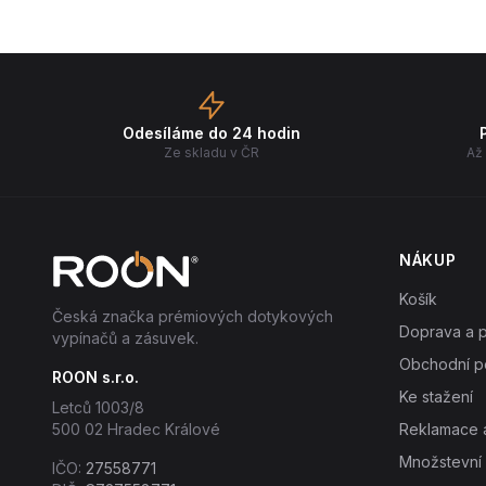
Odesíláme do 24 hodin
Ze skladu v ČR
Až 
NÁKUP
Košík
Česká značka prémiových dotykových
Doprava a p
vypínačů a zásuvek.
Obchodní p
ROON s.r.o.
Ke stažení
Letců 1003/8
500 02 Hradec Králové
Reklamace a
Množstevní 
IČO:
27558771