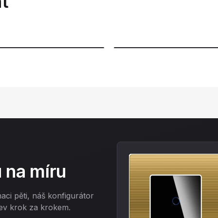
t
LŮ
vky
 na míru
18 VARIANT
Rámečky a panely
ci pěti, náš konfigurátor
Zobrazit
ev krok za krokem.