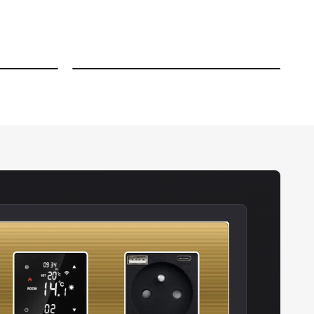
OHNIŠTĚ, QR KÓDY, FILTRACE
Doplňkový sortiment
Zobrazit