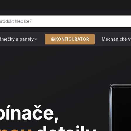
ámečky a panely
KONFIGURÁTOR
Mechanické v
pínače,