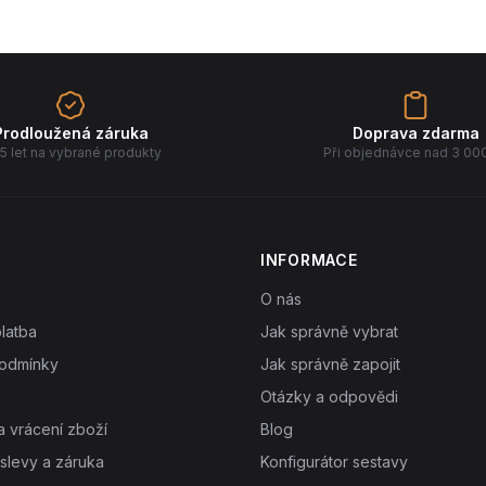
Prodloužená záruka
Doprava zdarma
5 let na vybrané produkty
Při objednávce nad 3 00
INFORMACE
O nás
latba
Jak správně vybrat
odmínky
Jak správně zapojit
Otázky a odpovědi
 vrácení zboží
Blog
slevy a záruka
Konfigurátor sestavy