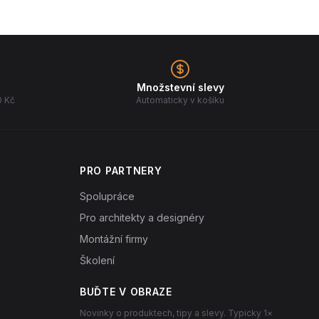
Množstevní slevy
0 Kč
Automaticky v košíku
PRO PARTNERY
Spolupráce
Pro architekty a designéry
Montážní firmy
Školení
BUĎTE V OBRAZE
Novinky o produktech, tipy a slevy. Typicky 1×