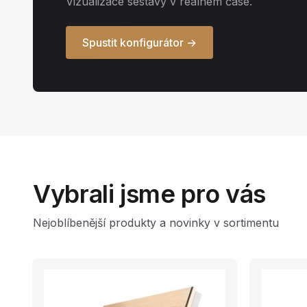
Vizualizace sestavy v reálném čase.
Spustit konfigurátor →
Vybrali jsme pro vás
Nejoblíbenější produkty a novinky v sortimentu