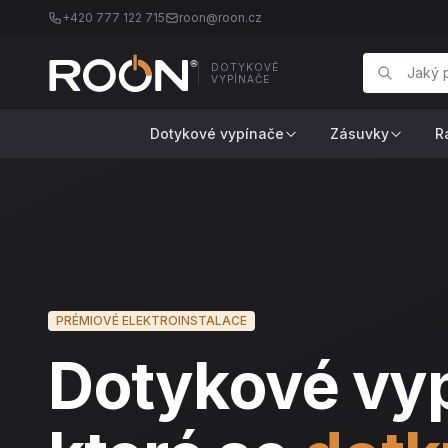
+420 777 122 715
roon@roon.cz
DOTYKOVÉ
VYPÍNAČE
Dotykové vypínače
Zásuvky
R
PRÉMIOVÉ ELEKTROINSTALACE
Dotykové vy