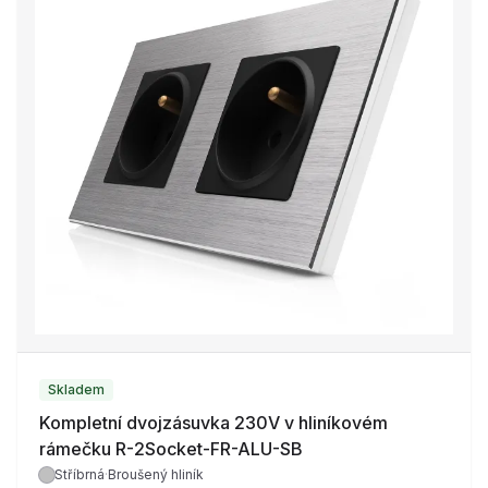
Skladem
Kompletní dvojzásuvka 230V v hliníkovém
rámečku R-2Socket-FR-ALU-SB
Stříbrná
·
Broušený hliník