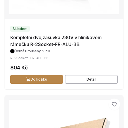
Skladem
Kompletní dvojzásuvka 230V v hliníkovém
rámečku R-2Socket-FR-ALU-BB
Černá
·
Broušený hliník
R-2Socket-FR-ALU-BB
804 Kč
Do košíku
Detail