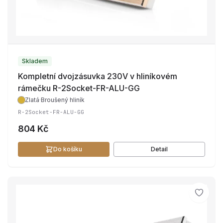
Skladem
Kompletní dvojzásuvka 230V v hliníkovém
rámečku R-2Socket-FR-ALU-GG
Zlatá
·
Broušený hliník
R-2Socket-FR-ALU-GG
804 Kč
Do košíku
Detail