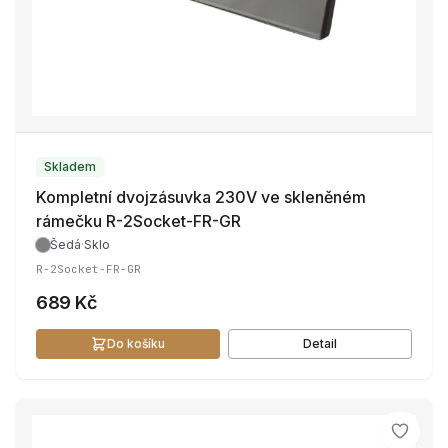
Skladem
Kompletní dvojzásuvka 230V ve skleněném
rámečku R-2Socket-FR-GR
Šedá
·
Sklo
R-2Socket-FR-GR
689 Kč
Do košíku
Detail