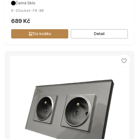
Černá
·
Sklo
R-2Socket-FR-BB
689 Kč
Do košíku
Detail