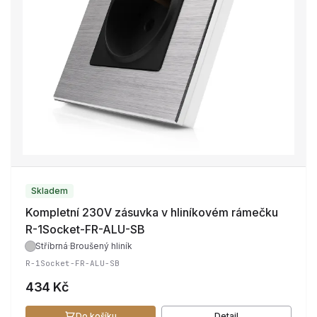
Skladem
Kompletní 230V zásuvka v hliníkovém rámečku
R-1Socket-FR-ALU-SB
Stříbrná
·
Broušený hliník
R-1Socket-FR-ALU-SB
434 Kč
Do košíku
Detail