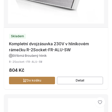
Skladem
Kompletní dvojzásuvka 230V v hliníkovém
rámečku R-2Socket-FR-ALU-SW
Stříbrná
·
Broušený hliník
R-2Socket-FR-ALU-SW
804 Kč
Do košíku
Detail