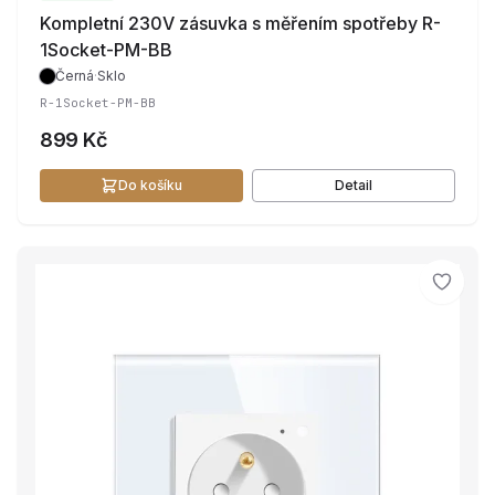
Kompletní 230V zásuvka s měřením spotřeby R-
1Socket-PM-BB
Černá
·
Sklo
R-1Socket-PM-BB
899 Kč
Do košíku
Detail