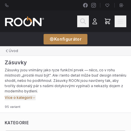
Konfigurátor
Úvod
Zásuvky
Zásuvky jsou vnímány jako ryze funkční prvek — něco, co v rohu
místnosti „prostě musí být". Ale i tento detail může buď design interiéru
shodit, nebo ho podtrhnout. Zásuvky ROON jsou navrženy tak, aby
tvořily dokonalý pár s našimi dotykovými vypínači a nekazily dojem z
moderního bydlení.
Více o kategorii
95 variant
KATEGORIE