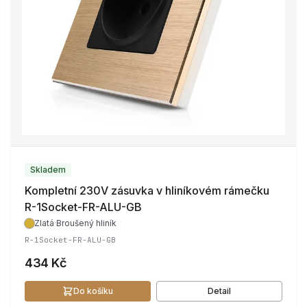
Skladem
Kompletní 230V zásuvka v hliníkovém rámečku
R-1Socket-FR-ALU-GB
Zlatá
·
Broušený hliník
R-1Socket-FR-ALU-GB
434 Kč
Do košíku
Detail