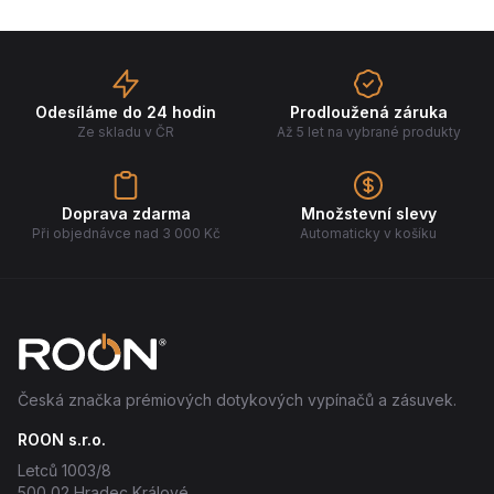
Odesíláme do 24 hodin
Prodloužená záruka
Ze skladu v ČR
Až 5 let na vybrané produkty
Doprava zdarma
Množstevní slevy
Při objednávce nad 3 000 Kč
Automaticky v košíku
Česká značka prémiových dotykových vypínačů a zásuvek.
ROON s.r.o.
Letců 1003/8
500 02 Hradec Králové