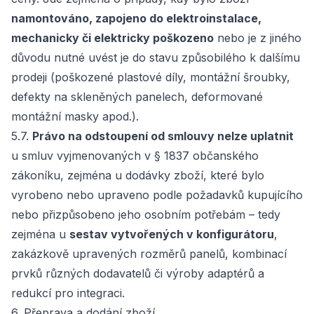
namontováno, zapojeno do elektroinstalace,
mechanicky či elektricky poškozeno
nebo je z jiného
důvodu nutné uvést je do stavu způsobilého k dalšímu
prodeji (poškozené plastové díly, montážní šroubky,
defekty na skleněných panelech, deformované
montážní masky apod.).
5.7.
Právo na odstoupení od smlouvy nelze uplatnit
u smluv vyjmenovaných v § 1837 občanského
zákoníku, zejména u dodávky zboží, které bylo
vyrobeno nebo upraveno podle požadavků kupujícího
nebo přizpůsobeno jeho osobním potřebám – tedy
zejména u
sestav vytvořených v konfigurátoru
,
zakázkově upravených rozměrů panelů, kombinací
prvků různých dodavatelů či výroby adaptérů a
redukcí pro integraci.
6. Přeprava a dodání zboží