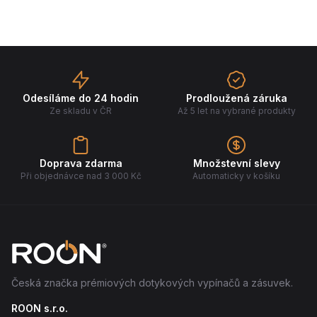
Odesíláme do 24 hodin
Prodloužená záruka
Ze skladu v ČR
Až 5 let na vybrané produkty
Doprava zdarma
Množstevní slevy
Při objednávce nad 3 000 Kč
Automaticky v košíku
Česká značka prémiových dotykových vypínačů a zásuvek.
ROON s.r.o.