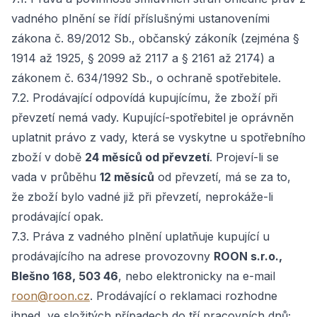
vadného plnění se řídí příslušnými ustanoveními
zákona č. 89/2012 Sb., občanský zákoník (zejména §
1914 až 1925, § 2099 až 2117 a § 2161 až 2174) a
zákonem č. 634/1992 Sb., o ochraně spotřebitele.
7.2. Prodávající odpovídá kupujícímu, že zboží při
převzetí nemá vady. Kupující-spotřebitel je oprávněn
uplatnit právo z vady, která se vyskytne u spotřebního
zboží v době
24 měsíců od převzetí
. Projeví-li se
vada v průběhu
12 měsíců
od převzetí, má se za to,
že zboží bylo vadné již při převzetí, neprokáže-li
prodávající opak.
7.3. Práva z vadného plnění uplatňuje kupující u
prodávajícího na adrese provozovny
ROON s.r.o.,
Blešno 168, 503 46
, nebo elektronicky na e-mail
roon@roon.cz
. Prodávající o reklamaci rozhodne
ihned, ve složitých případech do tří pracovních dnů;