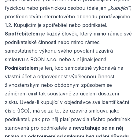
fyzickou nebo právnickou osobou (dále jen
„kupující"
)
prostřednictvím internetového obchodu prodávajícího.
1.2. Kupujícím je spotřebitel nebo podnikatel.
Spotřebitelem
je každý člověk, který mimo rámec své
podnikatelské činnosti nebo mimo rámec
samostatného výkonu svého povolání uzavírá
smlouvu s ROON s.r.o. nebo s ní jinak jedná.
Podnikatelem
je ten, kdo samostatně vykonává na
vlastní účet a odpovědnost výdělečnou činnost
živnostenským nebo obdobným způsobem se
záměrem činit tak soustavně za účelem dosažení
zisku. Uvede-li kupující v objednávce své identifikační
číslo (IČO), má se za to, že uzavírá smlouvu jako
podnikatel; pak pro něj platí pravidla těchto podmínek
stanovená pro podnikatele a
nevztahuje se na něj
právo na odstoupení od smlouvy bez udání důvodu