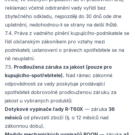
reklamaci včetně odstranění vady vyřídí bez
zbytečného odkladu, nejpozději do 30 dnů ode dne
uplatnění, nedohodnou-li se strany na delší lhůtě.
7.4. Práva z vadného plnění kupujícího-podnikatele se
řídí občanským zákoníkem pro vztahy mezi
podnikateli; ustanovení o právech spotřebitele se na
ně neuplatní.
7.5.
Prodloužená záruka za jakost (pouze pro
kupujícího-spotřebitele).
Nad rámec zákonné
odpovědnosti za vady poskytuje prodávající
spotřebiteli dobrovolně prodlouženou záruku za
jakost u vybraných produktů:
Dotykové vypínače řady R-T60X
— záruka
36
měsíců
od převzetí zboží (tj. o 12 měsíců nad
zákonnou dobu).
Moduly mechanických vypínačů ROON
— záruka
až