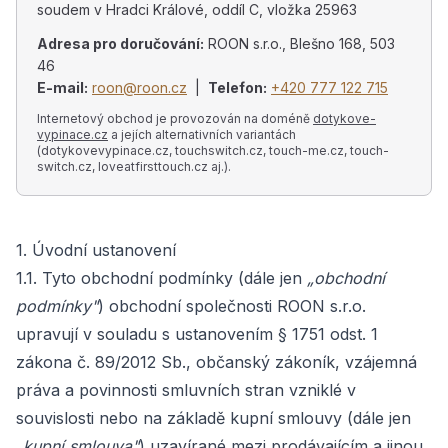
soudem v Hradci Králové, oddíl C, vložka 25963
Adresa pro doručování:
ROON s.r.o., Blešno 168, 503
46
E-mail:
roon@roon.cz
|
Telefon:
+420 777 122 715
Internetový obchod je provozován na doméně
dotykove-
vypinace.cz
a jejích alternativních variantách
(dotykovevypinace.cz, touchswitch.cz, touch-me.cz, touch-
switch.cz, loveatfirsttouch.cz aj.).
1. Úvodní ustanovení
1.1. Tyto obchodní podmínky (dále jen
„obchodní
podmínky"
) obchodní společnosti ROON s.r.o.
upravují v souladu s ustanovením § 1751 odst. 1
zákona č. 89/2012 Sb., občanský zákoník, vzájemná
práva a povinnosti smluvních stran vzniklé v
souvislosti nebo na základě kupní smlouvy (dále jen
„kupní smlouva"
) uzavírané mezi prodávajícím a jinou