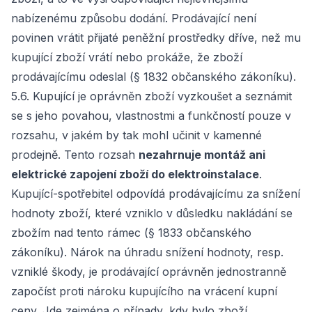
nabízenému způsobu dodání. Prodávající není
povinen vrátit přijaté peněžní prostředky dříve, než mu
kupující zboží vrátí nebo prokáže, že zboží
prodávajícímu odeslal (§ 1832 občanského zákoníku).
5.6. Kupující je oprávněn zboží vyzkoušet a seznámit
se s jeho povahou, vlastnostmi a funkčností pouze v
rozsahu, v jakém by tak mohl učinit v kamenné
prodejně. Tento rozsah
nezahrnuje montáž ani
elektrické zapojení zboží do elektroinstalace
.
Kupující-spotřebitel odpovídá prodávajícímu za snížení
hodnoty zboží, které vzniklo v důsledku nakládání se
zbožím nad tento rámec (§ 1833 občanského
zákoníku). Nárok na úhradu snížení hodnoty, resp.
vzniklé škody, je prodávající oprávněn jednostranně
započíst proti nároku kupujícího na vrácení kupní
ceny. Jde zejména o případy, kdy bylo zboží