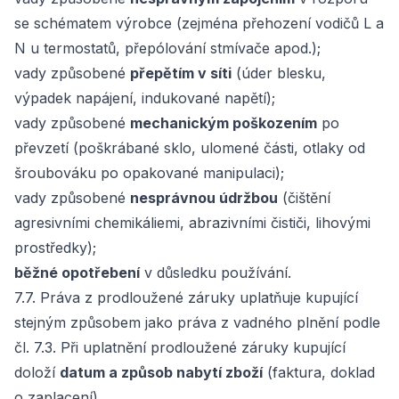
se schématem výrobce (zejména přehození vodičů L a
N u termostatů, přepólování stmívače apod.);
vady způsobené
přepětím v síti
(úder blesku,
výpadek napájení, indukované napětí);
vady způsobené
mechanickým poškozením
po
převzetí (poškrábané sklo, ulomené části, otlaky od
šroubováku po opakované manipulaci);
vady způsobené
nesprávnou údržbou
(čištění
agresivními chemikáliemi, abrazivními čističi, lihovými
prostředky);
běžné opotřebení
v důsledku používání.
7.7. Práva z prodloužené záruky uplatňuje kupující
stejným způsobem jako práva z vadného plnění podle
čl. 7.3. Při uplatnění prodloužené záruky kupující
doloží
datum a způsob nabytí zboží
(faktura, doklad
o zaplacení).