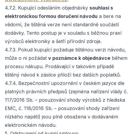
4.7.2. Kupující odesláním objednávky
souhlasí s
elektronickou formou doručení návodu
a bere na
vědomí, že tištěná verze není standardně součástí
dodávky. Tento postup je v souladu s běžnou praxí
výrobců elektroniky a šetří přírodní zdroje.
4.7.3. Pokud kupující požaduje tištěnou verzi návodu,
může o ni požádat
v poznámce k objednávce
během
procesu nákupu. Prodávající v takovém případě
tištěný návod k zásilce přiloží bez dalších poplatků.
4.7.4. Bezpečnostní upozornění v českém jazyce dle
platných právních předpisů (zejména nařízení vlády č.
117/2016 Sb. – posuzování shody výrobků z hlediska
EMC, č. 118/2016 Sb. – posuzování shody zařízení
nízkého napětí) jsou plně obsažena v dodávaném
elektronickém návodu.
5. Odstoupení od kupní smlouvy