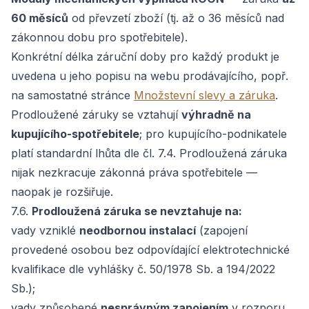
60 měsíců
od převzetí zboží (tj. až o 36 měsíců nad
zákonnou dobu pro spotřebitele).
Konkrétní délka záruční doby pro každý produkt je
uvedena u jeho popisu na webu prodávajícího, popř.
na samostatné stránce
Množstevní slevy a záruka
.
Prodloužené záruky se vztahují
výhradně na
kupujícího-spotřebitele
; pro kupujícího-podnikatele
platí standardní lhůta dle čl. 7.4. Prodloužená záruka
nijak nezkracuje zákonná práva spotřebitele —
naopak je rozšiřuje.
7.6.
Prodloužená záruka se nevztahuje na:
vady vzniklé
neodbornou instalací
(zapojení
provedené osobou bez odpovídající elektrotechnické
kvalifikace dle vyhlášky č. 50/1978 Sb. a 194/2022
Sb.);
vady způsobené
nesprávným zapojením
v rozporu