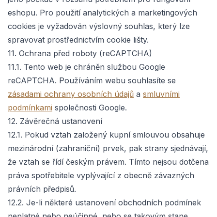
eshopu. Pro použití analytických a marketingových
cookies je vyžadován výslovný souhlas, který lze
spravovat prostřednictvím cookie lišty.
11. Ochrana před roboty (reCAPTCHA)
11.1. Tento web je chráněn službou Google
reCAPTCHA. Používáním webu souhlasíte se
zásadami ochrany osobních údajů
a
smluvními
podmínkami
společnosti Google.
12. Závěrečná ustanovení
12.1. Pokud vztah založený kupní smlouvou obsahuje
mezinárodní (zahraniční) prvek, pak strany sjednávají,
že vztah se řídí českým právem. Tímto nejsou dotčena
práva spotřebitele vyplývající z obecně závazných
právních předpisů.
12.2. Je-li některé ustanovení obchodních podmínek
neplatné nebo neúčinné, nebo se takovým stane,