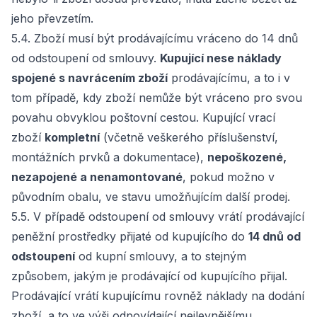
jeho převzetím.
5.4. Zboží musí být prodávajícímu vráceno do 14 dnů
od odstoupení od smlouvy.
Kupující nese náklady
spojené s navrácením zboží
prodávajícímu, a to i v
tom případě, kdy zboží nemůže být vráceno pro svou
povahu obvyklou poštovní cestou. Kupující vrací
zboží
kompletní
(včetně veškerého příslušenství,
montážních prvků a dokumentace),
nepoškozené,
nezapojené a nenamontované
, pokud možno v
původním obalu, ve stavu umožňujícím další prodej.
5.5. V případě odstoupení od smlouvy vrátí prodávající
peněžní prostředky přijaté od kupujícího do
14 dnů od
odstoupení
od kupní smlouvy, a to stejným
způsobem, jakým je prodávající od kupujícího přijal.
Prodávající vrátí kupujícímu rovněž náklady na dodání
zboží, a to ve výši odpovídající nejlevnějšímu