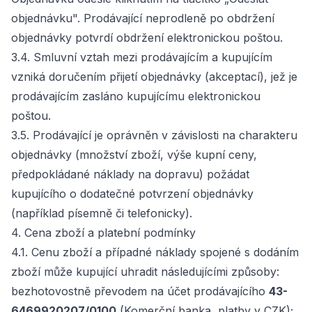
objednávku". Prodávající neprodleně po obdržení
objednávky potvrdí obdržení elektronickou poštou.
3.4. Smluvní vztah mezi prodávajícím a kupujícím
vzniká doručením přijetí objednávky (akceptací), jež je
prodávajícím zasláno kupujícímu elektronickou
poštou.
3.5. Prodávající je oprávněn v závislosti na charakteru
objednávky (množství zboží, výše kupní ceny,
předpokládané náklady na dopravu) požádat
kupujícího o dodatečné potvrzení objednávky
(například písemně či telefonicky).
4. Cena zboží a platební podmínky
4.1. Cenu zboží a případné náklady spojené s dodáním
zboží může kupující uhradit následujícími způsoby:
bezhotovostně převodem na účet prodávajícího
43-
6469920207/0100
(Komerční banka, platby v CZK);