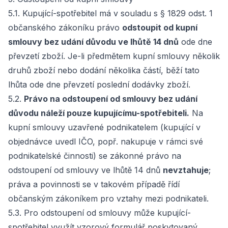
5.1. Kupující-spotřebitel má v souladu s § 1829 odst. 1
občanského zákoníku právo
odstoupit od kupní
smlouvy bez udání důvodu ve lhůtě 14 dnů
ode dne
převzetí zboží. Je-li předmětem kupní smlouvy několik
druhů zboží nebo dodání několika částí, běží tato
lhůta ode dne převzetí poslední dodávky zboží.
5.2.
Právo na odstoupení od smlouvy bez udání
důvodu náleží pouze kupujícímu-spotřebiteli.
Na
kupní smlouvy uzavřené podnikatelem (kupující v
objednávce uvedl IČO, popř. nakupuje v rámci své
podnikatelské činnosti) se zákonné právo na
odstoupení od smlouvy ve lhůtě 14 dnů
nevztahuje
;
práva a povinnosti se v takovém případě řídí
občanským zákoníkem pro vztahy mezi podnikateli.
5.3. Pro odstoupení od smlouvy může kupující-
spotřebitel využít vzorový formulář poskytovaný