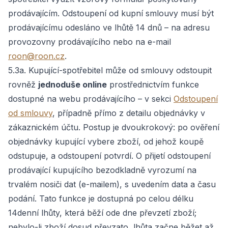
prodávajícím. Odstoupení od kupní smlouvy musí být
prodávajícímu odesláno ve lhůtě 14 dnů – na adresu
provozovny prodávajícího nebo na e-mail
roon@roon.cz
.
5.3a. Kupující-spotřebitel může od smlouvy odstoupit
rovněž
jednoduše online
prostřednictvím funkce
dostupné na webu prodávajícího – v sekci
Odstoupení
od smlouvy
, případně přímo z detailu objednávky v
zákaznickém účtu. Postup je dvoukrokový: po ověření
objednávky kupující vybere zboží, od jehož koupě
odstupuje, a odstoupení potvrdí. O přijetí odstoupení
prodávající kupujícího bezodkladně vyrozumí na
trvalém nosiči dat (e-mailem), s uvedením data a času
podání. Tato funkce je dostupná po celou délku
14denní lhůty, která běží ode dne převzetí zboží;
nebylo-li zboží dosud převzato, lhůta začne běžet až