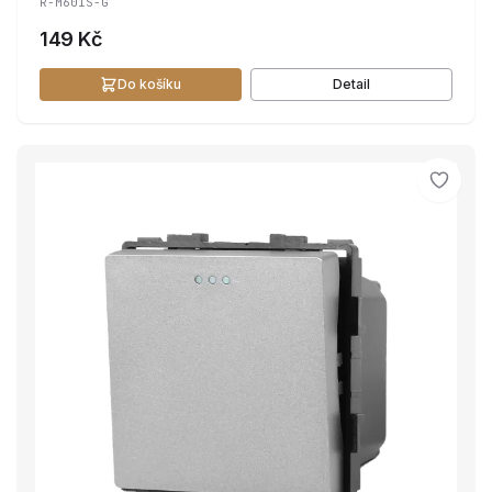
R-M601S-G
149 Kč
Do košíku
Detail