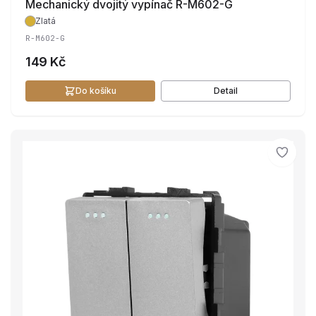
Mechanický dvojitý vypínač R-M602-G
Zlatá
R-M602-G
149 Kč
Do košíku
Detail