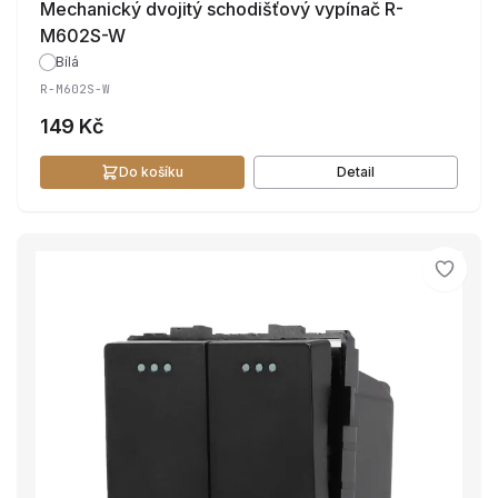
Mechanický dvojitý schodišťový vypínač R-
M602S-W
Bílá
R-M602S-W
149 Kč
Do košíku
Detail