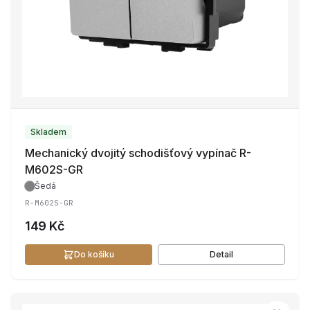
Skladem
Mechanický dvojitý schodišťový vypínač R-
M602S-GR
Šedá
R-M602S-GR
149 Kč
Do košíku
Detail