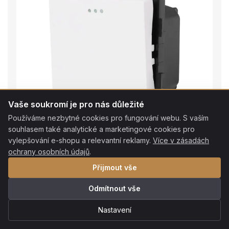
Vaše soukromí je pro nás důležité
Používáme nezbytné cookies pro fungování webu. S vaším
souhlasem také analytické a marketingové cookies pro
vylepšování e-shopu a relevantní reklamy.
Více v zásadách
ochrany osobních údajů
.
Přijmout vše
Skladem
Odmítnout vše
Mechanický schodišťový vypínač R-M601S-W
Bílá
Nastavení
R-M601S-W