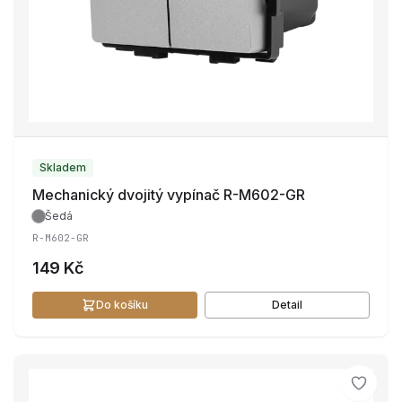
Skladem
Mechanický dvojitý vypínač R-M602-GR
Šedá
R-M602-GR
149 Kč
Do košíku
Detail