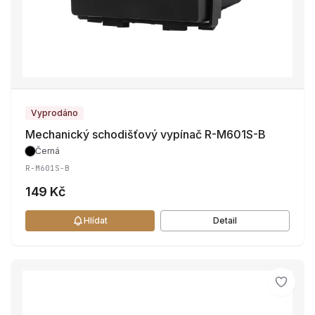
Vyprodáno
Mechanický schodišťový vypínač R-M601S-B
Černá
R-M601S-B
149 Kč
Hlídat
Detail