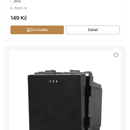
Bílá
R-M602-W
149 Kč
Do košíku
Detail