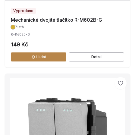
Vyprodáno
Mechanické dvojité tlačítko R-M602B-G
Zlatá
R-M602B-G
149 Kč
Hlídat
Detail