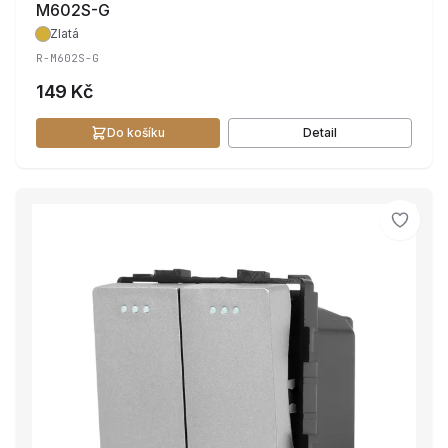
M602S-G
Zlatá
R-M602S-G
149 Kč
Do košíku
Detail