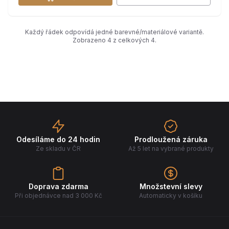
Každý řádek odpovídá jedné barevné/materiálové variantě.
Zobrazeno 4 z celkových 4.
Odesíláme do 24 hodin
Prodloužená záruka
Ze skladu v ČR
Až 5 let na vybrané produkty
Doprava zdarma
Množstevní slevy
Při objednávce nad 3 000 Kč
Automaticky v košíku