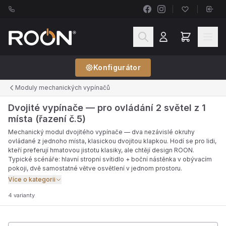
Konfigurátor
Moduly mechanických vypínačů
Dvojité vypínače — pro ovládání 2 světel z 1
místa (řazení č.5)
Mechanický modul dvojitého vypínače — dva nezávislé okruhy
ovládané z jednoho místa, klasickou dvojitou klapkou. Hodí se pro lidi,
kteří preferují hmatovou jistotu klasiky, ale chtějí design ROON.
Typické scénáře: hlavní stropní svítidlo + boční nástěnka v obývacím
pokoji, dvě samostatné větve osvětlení v jednom prostoru.
Více o kategorii
4 varianty