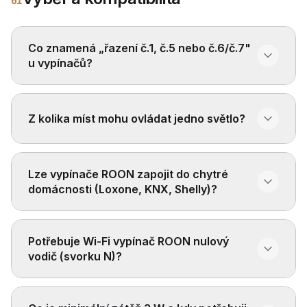
01
Co znamená „řazení č.1, č.5 nebo č.6/č.7"
u vypínačů?
Z kolika míst mohu ovládat jedno světlo?
Lze vypínače ROON zapojit do chytré
domácnosti (Loxone, KNX, Shelly)?
Potřebuje Wi-Fi vypínač ROON nulový
vodič (svorku N)?