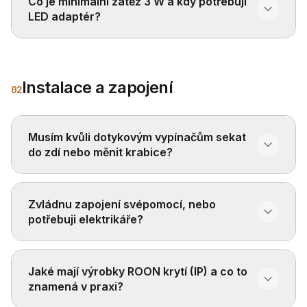
Co je minimální zátěž 3 W a kdy potřebuji
LED adaptér?
Instalace a zapojení
02
Musím kvůli dotykovým vypínačům sekat
do zdí nebo měnit krabice?
Zvládnu zapojení svépomocí, nebo
potřebuji elektrikáře?
Jaké mají výrobky ROON krytí (IP) a co to
znamená v praxi?