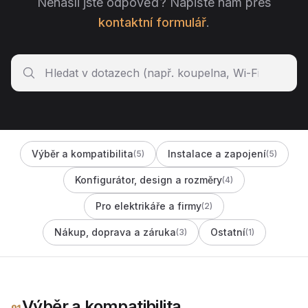
Nenašli jste odpověď? Napište nám přes
kontaktní formulář
.
Výběr a kompatibilita
Instalace a zapojení
(5)
(5)
Konfigurátor, design a rozměry
(4)
Pro elektrikáře a firmy
(2)
Nákup, doprava a záruka
Ostatní
(3)
(1)
Výběr a kompatibilita