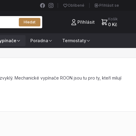
Oblíbené
Přihlásit se
Košík
Přihlásit
Hledat
0 Kč
ypínače
Poradna
Termostaty
yklý. Mechanické vypínače ROON jsou tu pro ty, kteří milují