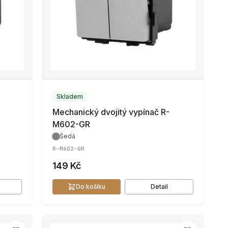
Skladem
Mechanický dvojitý vypínač R-
M602-GR
Šedá
R-M602-GR
149 Kč
Do košíku
Detail