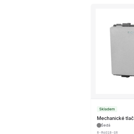
Skladem
Mechanické tla
Šedá
R-M601B-GR