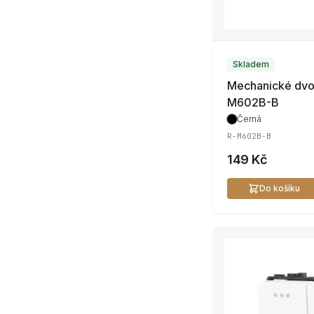
Skladem
Mechanické dvoji
M602B-B
Černá
R-M602B-B
149 Kč
Do košíku