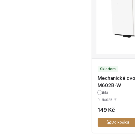
Skladem
Mechanické dvoji
M602B-W
Bílá
R-M602B-W
149 Kč
Do košíku