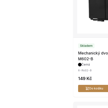
Skladem
Mechanický dvoj
M602-B
Černá
R-M602-B
149 Kč
Do košíku