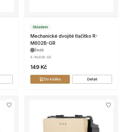
Skladem
Mechanické dvojité tlačítko R-
M602B-GR
Šedá
R-M602B-GR
149 Kč
Do košíku
Detail