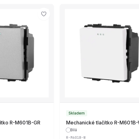
Skladem
čítko R-M601B-GR
Mechanické tlačítko R-M601B
Bílá
R-M601B-W