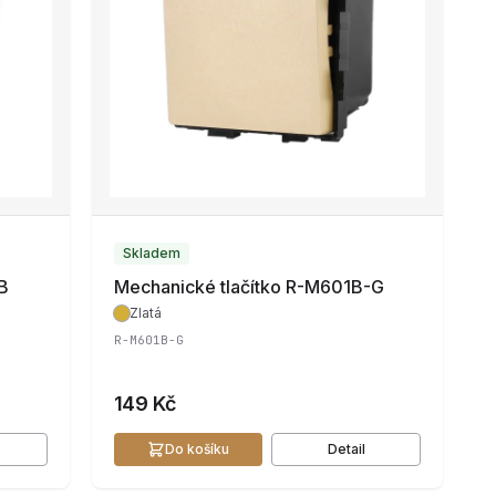
Skladem
B
Mechanické tlačítko R-M601B-G
Zlatá
R-M601B-G
149 Kč
Do košíku
Detail