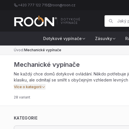
+420 777 122 715
roon@roon.cz
DOTYKOVÉ
VYPÍNAČE
Dotykové vypínače
Zásuvky
R
Úvod
/
Mechanické vypínače
Mechanické vypínače
Ne každý chce domů dotykové ovládání. Někdo potřebuje jist
klasiku, ale odmítají se smířit s obyčejným vzhledem levných 
Více o kategorii
28 variant
KATEGORIE