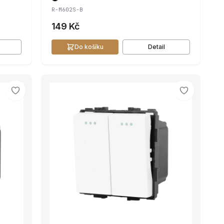
R-M602S-B
149 Kč
Do košíku
Detail