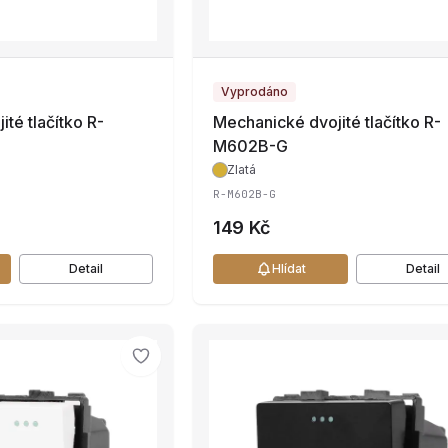
Vyprodáno
té tlačítko R-
Mechanické dvojité tlačítko R-
M602B-G
Zlatá
R-M602B-G
149 Kč
Detail
Hlídat
Detail