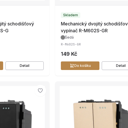
Skladem
itý schodišťový
Mechanický dvojitý schodišťo
2S-G
vypínač R-M602S-GR
Šedá
R-M602S-GR
149 Kč
Detail
Do košíku
Detail