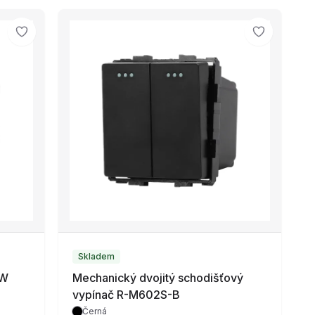
Skladem
-W
Mechanický dvojitý schodišťový
vypínač R-M602S-B
Černá