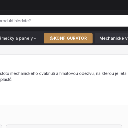
ámečky a panely
KONFIGURÁTOR
Mechanické v
otu mechanického cvaknutí a hmatovou odezvu, na kterou je léta zv
plastů.