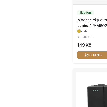
Skladem
Mechanický dvoj
vypínač R-M60
Zlatá
R-M602S-G
149 Kč
Do košíku