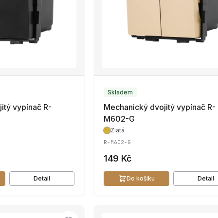
Skladem
itý vypínač R-
Mechanický dvojitý vypínač R-
M602-G
Zlatá
R-M602-G
149 Kč
Detail
Do košíku
Detail