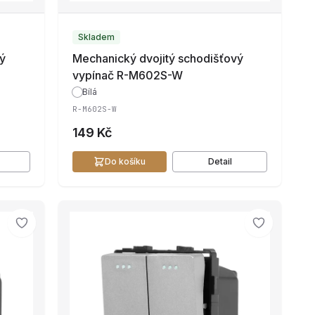
Skladem
vý
Mechanický dvojitý schodišťový
vypínač R-M602S-W
Bílá
R-M602S-W
149 Kč
Do košíku
Detail