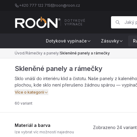
+420 777 122 715
roon@roon.cz
DOTYKOVÉ
VYPÍNAČE
Dotykové vypínače
Zásuvky
R
Úvod
/
Rámečky a panely
/
Skleněné panely a rámečky
Skleněné panely a rámečky
Sklo vnáší do interiéru klid a čistotu. Naše panely z kalen
plochou, kde sklo není přerušeno žádnou spárou — vypínač j
Více o kategorii
60 variant
Materiál a barva
Zobrazeno 24 variant
lze vybrat víc možností najednou