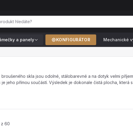
ámečky a panely
KONFIGURÁTOR
Mechanické v
ého broušeného skla jsou odolné, stálobarevné a na dotyk velmi pří
e jeho přímou součástí. Výsledek je dokonale čistá plocha, která 
 z 60