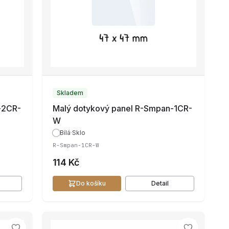
Skladem
-2CR-
Malý dotykový panel R-Smpan-1CR-
W
Bílá
·
Sklo
R-Smpan-1CR-W
114 Kč
Do košíku
Detail