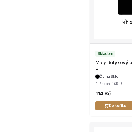
Skladem
Malý dotykový 
B
Černá
·
Sklo
R-Smpan-1CR-B
114 Kč
Do košíku