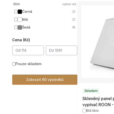
Sklo
vybrat vše
Černá
21
Bílá
21
Šedá
16
Cena (Kč)
Pouze skladem
Zobrazit 60 výsledků
Skladem
Skleněný panel 
vypínač ROON -
Bílá
·
Sklo