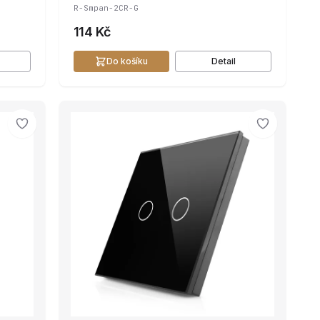
R-Smpan-2CR-G
114 Kč
Do košíku
Detail