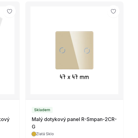
Skladem
kový
Malý dotykový panel R-Smpan-2CR-
G
Zlatá
·
Sklo