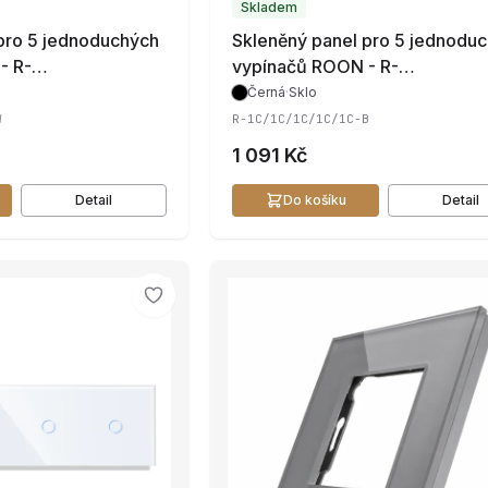
Skladem
pro 5 jednoduchých
Skleněný panel pro 5 jednodu
- R-
vypínačů ROON - R-
-W
1C/1C/1C/1C/1C-B
Černá
·
Sklo
W
R-1C/1C/1C/1C/1C-B
1 091 Kč
Detail
Do košíku
Detail