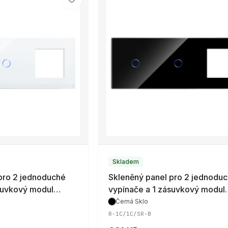
Skladem
pro 2 jednoduché
Skleněný panel pro 2 jednodu
suvkový modul
vypínače a 1 zásuvkový modul
C/SR-W
ROON - R-1C/1C/SR-B
Černá
·
Sklo
R-1C/1C/SR-B