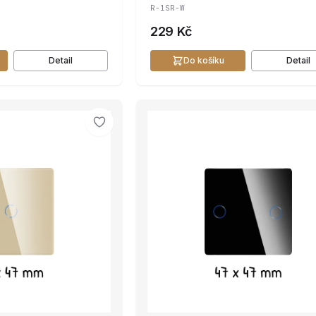
R-1SR-W
229 Kč
Detail
Do košíku
Detail