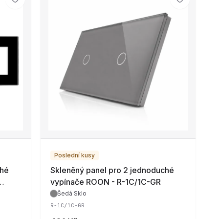
Poslední kusy
ché
Skleněný panel pro 2 jednoduché
vypínače ROON - R-1C/1C-GR
Šedá
·
Sklo
R-1C/1C-GR