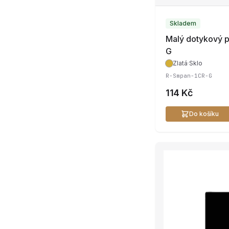
Skladem
Malý dotykový 
G
Zlatá
·
Sklo
R-Smpan-1CR-G
114 Kč
Do košíku