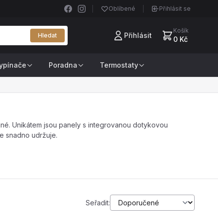
Oblíbené
Přihlásit se
Košík
Přihlásit
Hledat
0 Kč
ypínače
Poradna
Termostaty
jemné. Unikátem jsou panely s integrovanou dotykovou
se snadno udržuje.
Seřadit: