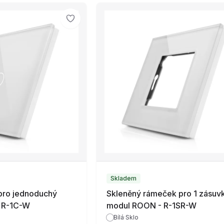
Skladem
pro jednoduchý
Skleněný rámeček pro 1 zásuv
 R-1C-W
modul ROON - R-1SR-W
Bílá
·
Sklo