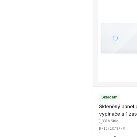
Skladem
Skleněný panel 
vypínače a 1 zá
ROON - R-1C/1
Bílá
·
Sklo
R-1C/1C/SR-W