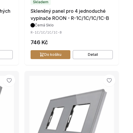
Skladem
chých
Skleněný panel pro 4 jednoduché
vypínače ROON - R-1C/1C/1C/1C-B
Černá
·
Sklo
R-1C/1C/1C/1C-B
746 Kč
Do košíku
Detail