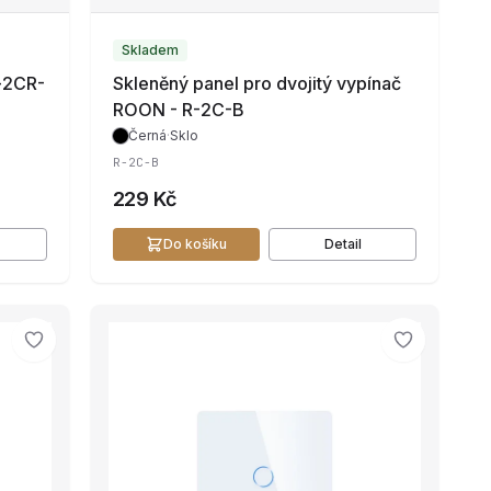
Skladem
-2CR-
Skleněný panel pro dvojitý vypínač
ROON - R-2C-B
Černá
·
Sklo
R-2C-B
229 Kč
Do košíku
Detail