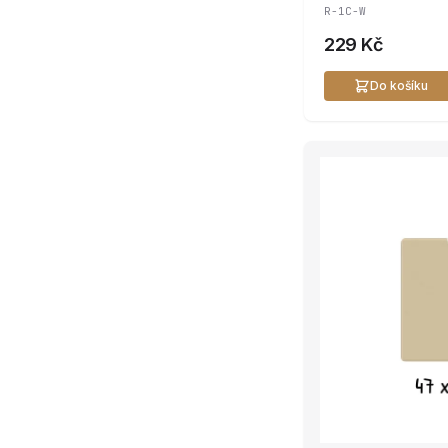
R-1C-W
229 Kč
Do košíku