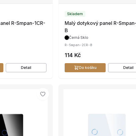
Skladem
panel R-Smpan-1CR-
Malý dotykový panel R-Smpan
B
Černá
·
Sklo
R-Smpan-2CR-B
114 Kč
Detail
Do košíku
Detail