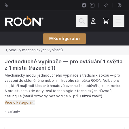
Konfigurátor
Moduly mechanických vypínačů
Jednoduché vypínače — pro ovládání 1 světla
z 1 místa (řazení č.1)
Mechanický modul jednoduchého vypínače s tradiční klapkou — pro
vsazení do skleněného nebo hliníkového rámečku ROON. Volba pro
lidi, kteří mají rádi klasické hmatové cvaknutí a nedůvěřují elektronice.
A pro situace, kde dotyková technologie z technických důvodů
nefunguje (starší rozvody bez vodiče N, příliš nízká zátěž).
Více o kategorii
4 varianty