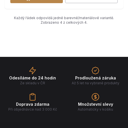
Každý řádek odpovídá jedné barevné/materiálové variantě.
Zobrazeno 4 z celkových 4.
Odesíláme do 24 hodin
Prodloužená záruka
Ze skladu v ČR
Až 5 let na vybrané produkty
Doprava zdarma
Množstevní slevy
Při objednávce nad 3 000 Kč
Automaticky v košíku