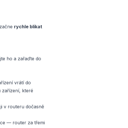
ezačne
rychle blikat
jte ho a zařaďte do
ízení vrátí do
 zařízení, které
 ji v routeru dočasně
lace — router za třemi