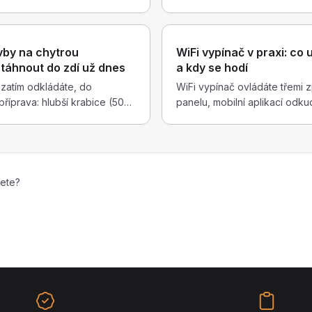
opojení účtů s Google Home
výkon i kumulovanou spotřeb
a srozumitelné pojmenování
„kolečko" po podezřelých sp
Google Assistant umí češtinu;
žrouty, které štítky tají: star
vby na chytrou
WiFi vypínač v praxi: co 
zato je nejrozšířenější.
hřející zařízení ve standby n
táhnout do zdí už dnes
a kdy se hodí
izolací.
 zatím odkládáte, do
WiFi vypínač ovládáte třemi
příprava: hlubší krabice (50
panelu, mobilní aplikací odku
o všech vypínačových míst,
Amazon Alexa či Google Hom
cí kabely a datové rozvody
žádnou centrálu — stačí domá
ojí to stokoruny navíc —
2,4 GHz. Při výpadku interne
í desetitisíce a prach v
funguje dál, vzdálené ovládá
připojením.
jete?