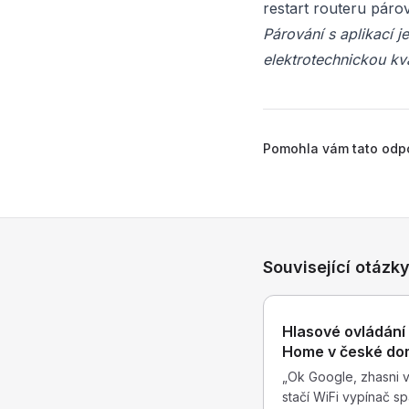
restart routeru páro
Párování s aplikací j
elektrotechnickou kv
Pomohla vám tato odp
Související otázk
Hlasové ovládání 
Home v české do
„Ok Google, zhasni v
stačí WiFi vypínač sp