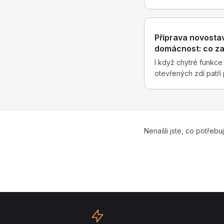
Tuya/Smart Life, pr
nebo Amazon Alexa 
zařízení a místností. 
Příprava novosta
Alexa zatím anglicky, 
domácnost: co za
I když chytré funkce
otevřených zdí patří 
mm), nulový vodič d
chráničky pro budou
do klíčových míst. St
dodatečné sekání stoj
hotovém bytě.
Nenašli jste, co potřebu