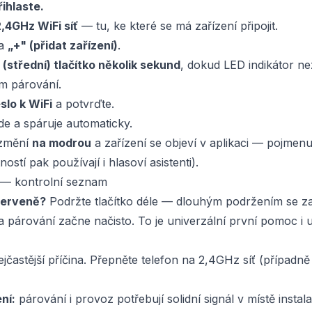
řihlaste.
2,4GHz WiFi síť
— tu, ke které se má zařízení připojit.
na
„+" (přidat zařízení)
.
(střední) tlačítko několik sekund
, dokud LED indikátor n
im párování.
slo k WiFi
a potvrďte.
de a spáruje automaticky.
 změní
na modrou
a zařízení se objeví v aplikaci — pojmenu
ostí pak používají i hlasoví asistenti).
 — kontrolní seznam
červeně?
Podržte tlačítko déle — dlouhým podržením se zař
a párování začne načisto. To je univerzální první pomoc i u
jčastější příčina. Přepněte telefon na 2,4GHz síť (případně
ní:
párování i provoz potřebují solidní signál v místě insta