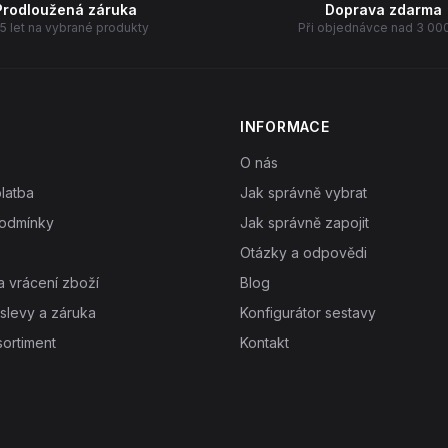
Prodloužená záruka
Doprava zdarma
5 let na vybrané produkty
Při objednávce nad 3 00
INFORMACE
O nás
latba
Jak správně vybrat
odmínky
Jak správně zapojit
Otázky a odpovědi
 vrácení zboží
Blog
slevy a záruka
Konfigurátor sestavy
ortiment
Kontakt