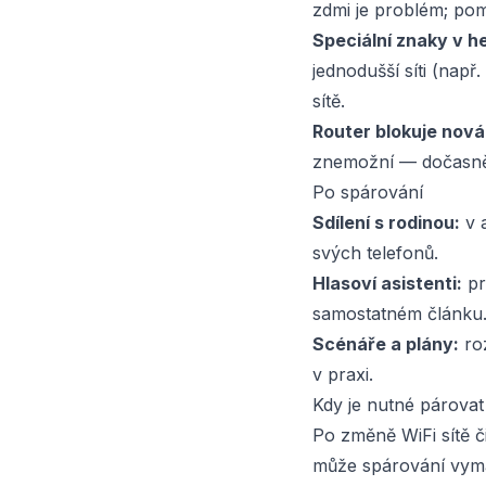
zdmi je problém; po
Speciální znaky v hes
jednodušší síti (např
sítě.
Router blokuje nová 
znemožní — dočasně
Po spárování
Sdílení s rodinou:
v a
svých telefonů.
Hlasoví asistenti:
pr
samostatném článku
Scénáře a plány:
roz
v praxi.
Kdy je nutné párova
Po změně WiFi sítě č
může spárování vymaz