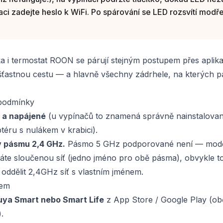
aci zadejte heslo k WiFi. Po spárování se LED rozsvítí modře
ka i termostat ROON se párují stejným postupem přes apli
šťastnou cestu — a hlavně všechny zádrhele, na kterých p
 podmínky
é a napájené
(u vypínačů to znamená správně nainstalované
téru s nulákem v krabici).
v pásmu 2,4 GHz.
Pásmo 5 GHz podporované není — modern
e sloučenou síť (jedno jméno pro obě pásma), obvykle to 
ddělit 2,4GHz síť s vlastním jménem.
kem
uya Smart nebo Smart Life
z App Store / Google Play (obě
.