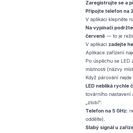
Zaregistrujte se a p
Připojte telefon na 
V aplikaci klepněte 
Na vypínači podržte 
červeně
— to je rež
V aplikaci
zadejte he
Aplikace zařízení naj
Po úspěchu se LED
místnosti (názvy místn
Když párování nejde
LED nebliká rychle 
továrního nastavení 
„zlobí".
Telefon na 5 GHz:
ne
oddělte).
Slabý signál u zaříze