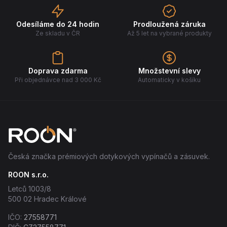
Odesíláme do 24 hodin
Prodloužená záruka
Ze skladu v ČR
Až 5 let na vybrané produkty
Doprava zdarma
Množstevní slevy
Při objednávce nad 3 000 Kč
Automaticky v košíku
Česká značka prémiových dotykových vypínačů a zásuvek.
ROON s.r.o.
Letců 1003/8
500 02 Hradec Králové
IČO:
27558771