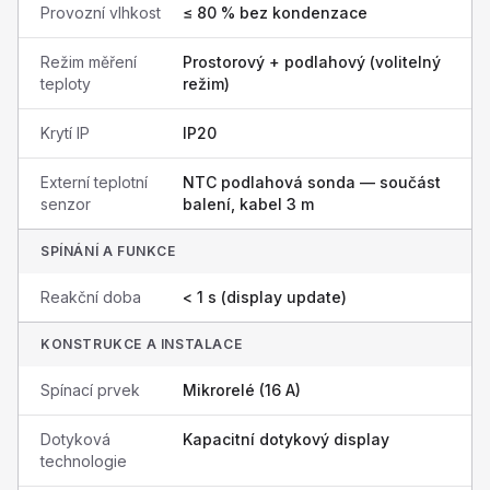
Provozní vlhkost
≤ 80 % bez kondenzace
Režim měření
Prostorový + podlahový (volitelný
teploty
režim)
Krytí IP
IP20
Externí teplotní
NTC podlahová sonda — součást
senzor
balení, kabel 3 m
SPÍNÁNÍ A FUNKCE
Reakční doba
< 1 s (display update)
KONSTRUKCE A INSTALACE
Spínací prvek
Mikrorelé (16 A)
Dotyková
Kapacitní dotykový display
technologie