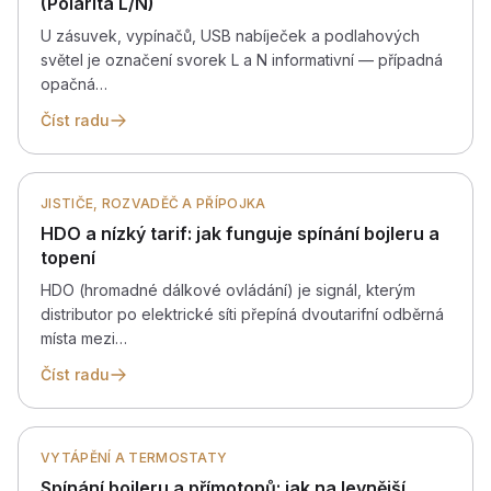
(Polarita L/N)
U zásuvek, vypínačů, USB nabíječek a podlahových
světel je označení svorek L a N informativní — případná
opačná…
Číst radu
JISTIČE, ROZVADĚČ A PŘÍPOJKA
HDO a nízký tarif: jak funguje spínání bojleru a
topení
HDO (hromadné dálkové ovládání) je signál, kterým
distributor po elektrické síti přepíná dvoutarifní odběrná
místa mezi…
Číst radu
VYTÁPĚNÍ A TERMOSTATY
Spínání bojleru a přímotopů: jak na levnější