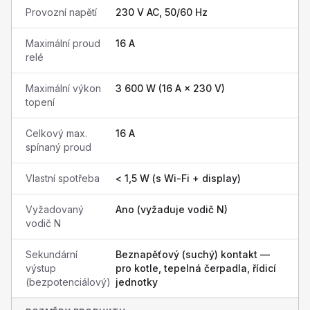
Provozní napětí
230 V AC, 50/60 Hz
Maximální proud
16 A
relé
Maximální výkon
3 600 W (16 A × 230 V)
topení
Celkový max.
16 A
spínaný proud
Vlastní spotřeba
< 1,5 W (s Wi-Fi + display)
Vyžadovaný
Ano (vyžaduje vodič N)
vodič N
Sekundární
Beznapěťový (suchý) kontakt —
výstup
pro kotle, tepelná čerpadla, řídicí
(bezpotenciálový)
jednotky