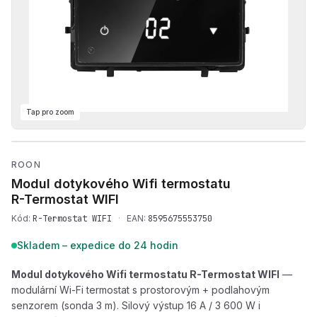
Tap pro zoom
Přehrát produktové video — 
ROON
Modul dotykového Wifi termostatu
R-Termostat WIFI
Kód:
R-Termostat WIFI
·
EAN:
8595675553750
Skladem – expedice do 24 hodin
Modul dotykového Wifi termostatu R-Termostat WIFI
—
modulární Wi-Fi termostat s prostorovým + podlahovým
senzorem (sonda 3 m). Silový výstup 16 A / 3 600 W i