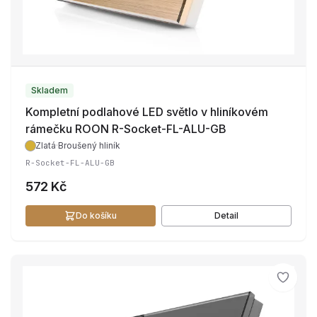
Skladem
Kompletní podlahové LED světlo v hliníkovém
rámečku ROON R-Socket-FL-ALU-GB
Zlatá
·
Broušený hliník
R-Socket-FL-ALU-GB
572 Kč
Do košíku
Detail