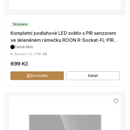
Skladem
Kompletní podlahové LED světlo s PIR senzorem
ve skleněném rámečku ROON R-Socket-FL-PIR-
BB
Černá
·
Sklo
R-Socket-FL-PIR-BB
699 Kč
Do košíku
Detail