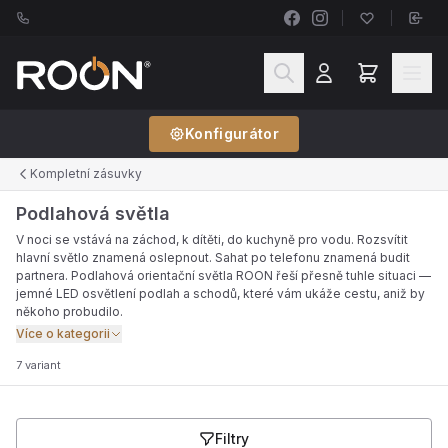
Konfigurátor
Kompletní zásuvky
Podlahová světla
V noci se vstává na záchod, k dítěti, do kuchyně pro vodu. Rozsvítit
hlavní světlo znamená oslepnout. Sahat po telefonu znamená budit
partnera. Podlahová orientační světla ROON řeší přesně tuhle situaci —
jemné LED osvětlení podlah a schodů, které vám ukáže cestu, aniž by
někoho probudilo.
Více o kategorii
7 variant
Filtry