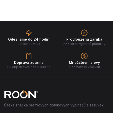
Odesíláme do 24 hodin
Prodloužená záruka
Ze skladu v ČR
Až 5 let na vybrané produkty
Doprava zdarma
Množstevní slevy
Při objednávce nad 3 000 Kč
Automaticky v košíku
Česká značka prémiových dotykových vypínačů a zásuvek.