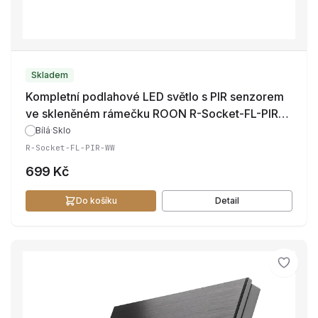
Skladem
Kompletní podlahové LED světlo s PIR senzorem
ve skleněném rámečku ROON R-Socket-FL-PIR-
WW
Bílá
·
Sklo
R-Socket-FL-PIR-WW
699 Kč
Do košíku
Detail