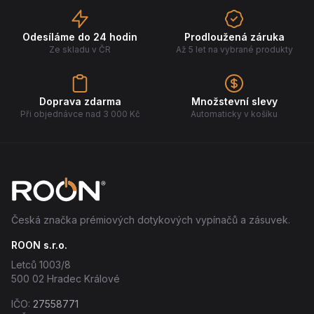
Odesíláme do 24 hodin
Prodloužená záruka
Ze skladu v ČR
Až 5 let na vybrané produkty
Doprava zdarma
Množstevní slevy
Při objednávce nad 3 000 Kč
Automaticky v košíku
Česká značka prémiových dotykových vypínačů a zásuvek.
ROON s.r.o.
Letců 1003/8
500 02 Hradec Králové
IČO:
27558771