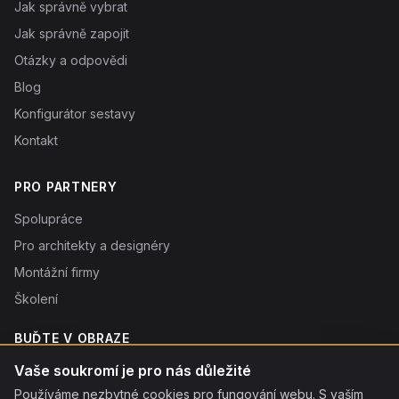
Jak správně vybrat
Jak správně zapojit
Otázky a odpovědi
Blog
Konfigurátor sestavy
Kontakt
PRO PARTNERY
Spolupráce
Pro architekty a designéry
Montážní firmy
Školení
BUĎTE V OBRAZE
Novinky o produktech, tipy a slevy. Typicky 1× týdně.
Vaše soukromí je pro nás důležité
Používáme nezbytné cookies pro fungování webu. S vaším