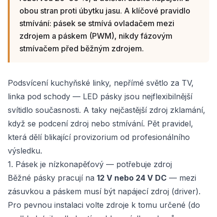
obou stran proti úbytku jasu. A klíčové pravidlo
stmívání: pásek se stmívá ovladačem mezi
zdrojem a páskem (PWM), nikdy fázovým
stmívačem před běžným zdrojem.
Podsvícení kuchyňské linky, nepřímé světlo za TV,
linka pod schody — LED pásky jsou nejflexibilnější
svítidlo současnosti. A taky nejčastější zdroj zklamání,
když se podcení zdroj nebo stmívání. Pět pravidel,
která dělí blikající provizorium od profesionálního
výsledku.
1. Pásek je nízkonapěťový — potřebuje zdroj
Běžné pásky pracují na
12 V nebo 24 V DC
— mezi
zásuvkou a páskem musí být napájecí zdroj (driver).
Pro pevnou instalaci volte zdroje k tomu určené (do