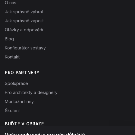
O nás
Jak správně vybrat
Jak správně zapojit
Otázky a odpovědi
Blog
Konfigurátor sestavy
Kontakt
PRO PARTNERY
Spolupráce
Pro architekty a designéry
Montážní firmy
Školení
BUĎTE V OBRAZE
Novinky o produktech, tipy a slevy. Typicky 1× týdně.
Vaše soukromí je pro nás důležité