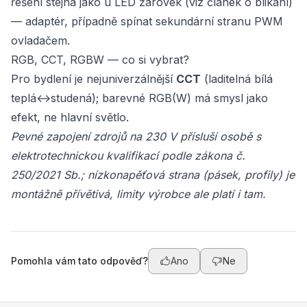
řešení stejná jako u LED žárovek (viz článek o blikání)
— adaptér, případně spínat sekundární stranu PWM
ovladačem.
RGB, CCT, RGBW — co si vybrat?
Pro bydlení je nejuniverzálnější
CCT
(laditelná bílá
teplá↔studená); barevné RGB(W) má smysl jako
efekt, ne hlavní světlo.
Pevné zapojení zdrojů na 230 V přísluší osobě s
elektrotechnickou kvalifikací podle zákona č.
250/2021 Sb.; nízkonapěťová strana (pásek, profily) je
montážně přívětivá, limity výrobce ale platí i tam.
Pomohla vám tato odpověď?
Ano
Ne