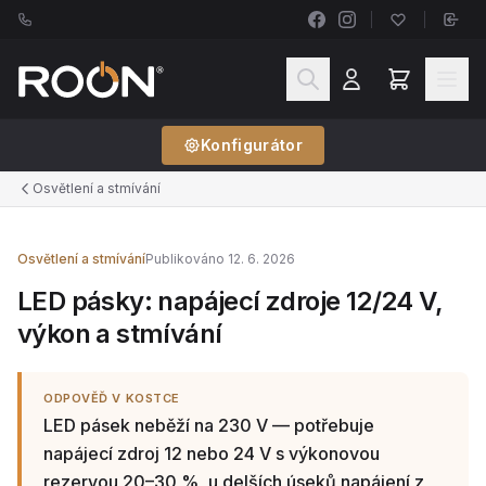
Konfigurátor
Osvětlení a stmívání
Osvětlení a stmívání
Publikováno 12. 6. 2026
LED pásky: napájecí zdroje 12/24 V,
výkon a stmívání
ODPOVĚĎ V KOSTCE
LED pásek neběží na 230 V — potřebuje
napájecí zdroj 12 nebo 24 V s výkonovou
rezervou 20–30 %, u delších úseků napájení z