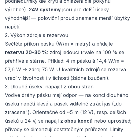
podhledu/niky dle krytí a chlazení dle pokynů
výrobce).
24V systémy
jsou pro delší úseky
výhodnější — poloviční proud znamená menší úbytky
napětí.
2. Výkon zdroje s rezervou
Sečtěte příkon pásku (W/m × metry) a přidejte
rezervu 20–30 %
: zdroj jedoucí trvale na 100 % se
přehřívá a stárne. Příklad: 4 m pásku à 14,4 W/m =
57,6 W → zdroj 75 W. U kvalitních zdrojů se rezerva
vrací v životnosti i v tichosti (žádné bzučení).
3. Dlouhé úseky: napájet z obou stran
Vodivé dráhy pásku mají odpor — na konci dlouhého
úseku napětí klesá a pásek viditelně ztrácí jas („do
ztracena"). Orientačně od ~5 m (12 V), resp. delších
úseků u 24 V, se napájí
z obou konců
nebo uprostřed;
přívody se dimenzují dostatečným průřezem. Limity