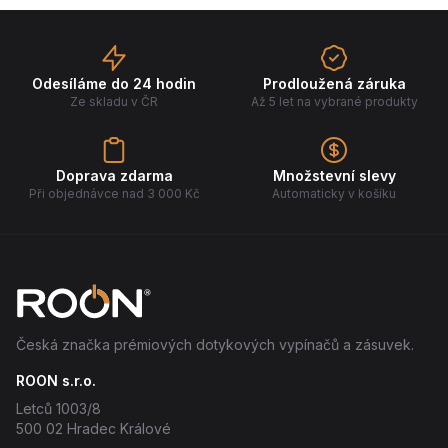
Odesíláme do 24 hodin
Prodloužená záruka
Ze skladu v ČR
Až 5 let na vybrané produkty
Doprava zdarma
Množstevní slevy
Při objednávce nad 3 000 Kč
Automaticky v košíku
Česká značka prémiových dotykových vypínačů a zásuvek.
ROON s.r.o.
Letců 1003/8
500 02 Hradec Králové