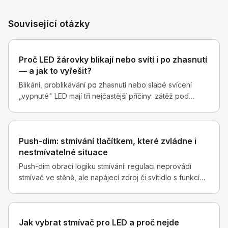
Související otázky
Proč LED žárovky blikají nebo svítí i po zhasnutí
— a jak to vyřešit?
Blikání, problikávání po zhasnutí nebo slabé svícení
„vypnuté" LED mají tři nejčastější příčiny: zátěž pod
minimem elektronického spínače, nestmívatelnou LED na
stmívači, nebo svodový proud ve vedení. Dobrá zpráva:
všechny tři se dají vyřešit — nejčastěji LED adaptérem
Push-dim: stmívání tlačítkem, které zvládne i
(kondenzátorem) zapojeným paralelně ke svítidlu.
nestmívatelné situace
Push-dim obrací logiku stmívání: regulaci neprovádí
stmívač ve stěně, ale napájecí zdroj či svítidlo s funkcí
push-dim — tlačítko jen posílá impulzy. Krátký stisk
zapne a vypne, podržení plynule mění jas. Odpadají
kompatibilitní starosti fázové regulace; na stěně stačí
Jak vybrat stmívač pro LED a proč nejde
dotykové tlačítko RT-C801IH.