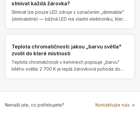
stmívat každá žárovka?
Stmívat lze pouze LED zdroje s označením „dimmable"
(stmívatelné) — běžná LED má vlastní elektroniku, která
fázovou regulaci stmívače nesnese a reaguje blikáním
nebo poruchou. Druhé pravidlo: hlídejte výkonové limity,
stmívač snese výrazně méně než vypínač — dotykový
Teplota chromatičnosti: jakou „barvu světla"
stmívač ROON 200 W odporové, ale jen 70 W LED
zvolit do které místnosti
zátěže.
Teplota chromatičnosti v kelvinech popisuje „barvu"
bílého světla: 2 700 K je teplá žárovková pohoda do
obýváku a ložnice, 4 000 K neutrální pracovní bílá do
kuchyně a koupelny, 6 500 K studené denní světlo —
doma spíš výjimečně. Večer platí pravidlo teplého světla:
modřejší tóny potlačují melatonin a zhoršují usínání.
Nenašli jste, co potřebujete?
Kontaktujte nás →