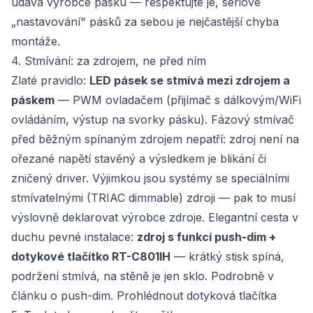
udává výrobce pásku — respektujte je, sériové
„nastavování" pásků za sebou je nejčastější chyba
montáže.
4. Stmívání: za zdrojem, ne před ním
Zlaté pravidlo:
LED pásek se stmívá mezi zdrojem a
páskem
— PWM ovladačem (přijímač s dálkovým/WiFi
ovládáním, výstup na svorky pásku). Fázový stmívač
před běžným spínaným zdrojem nepatří: zdroj není na
ořezané napětí stavěný a výsledkem je blikání či
zničený driver. Výjimkou jsou systémy se speciálními
stmívatelnými (TRIAC dimmable) zdroji — pak to musí
výslovně deklarovat výrobce zdroje. Elegantní cesta v
duchu pevné instalace:
zdroj s funkcí push-dim +
dotykové tlačítko RT-C801IH
— krátký stisk spíná,
podržení stmívá, na stěně je jen sklo. Podrobně v
článku o push-dim.
Prohlédnout dotyková tlačítka