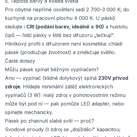
5. Teplota barvy a kvalita světla
Pro obytné nepřímé osvětlení sedí 2 700–3 000 K; do
kuchyně na pracovní plochu 4 000 K. U pásků
sledujte i
CRI (podání barev, ideálně ≥ 90)
a hustotu
čipů — řidší pásky v liště bez difuzoru „tečkují".
Hliníkový profil s difuzorem není kosmetika: chladí
pásek (prodlužuje životnost) a změkčuje světlo.
Časté dotazy
Můžu pásek spínat běžným vypínačem?
Ano — vypínač (klidně dotykový) spíná
230V přívod
zdroje
. Hlídejte minimální zátěž elektronických
vypínačů (3 W): malý zdroj v pohotovostním režimu
může být pod ní — pak pomůže LED adaptér, nebo
spínejte mechanicky.
Pásek po zhasnutí slabě svítí — proč?
Svodové proudy či zdroj se „dojížděcí" kapacitou;