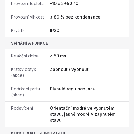
Provozní teplota
-10 až +50 °C
Provozní vlhkost
≤ 80 % bez kondenzace
Krytí IP
IP20
SPÍNÁNÍ A FUNKCE
Reakční doba
< 50 ms
Krátký dotyk
Zapnout / vypnout
(akce)
Podržení prstu
Plynulá regulace jasu
(akce)
Podsvícení
Orientační modré ve vypnutém
stavu, jasně modré v zapnutém
stavu
KONSTRUKCE A INSTALACE