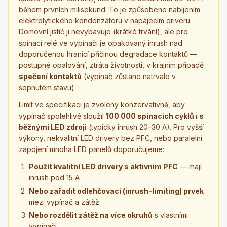
během prvních milisekund. To je způsobeno nabíjením
elektrolytického kondenzátoru v napájecím driveru.
Domovní jistič ji nevybavuje (krátké trvání), ale pro
spínací relé ve vypínači je opakovaný inrush nad
doporučenou hranicí příčinou degradace kontaktů —
postupné opalování, ztráta životnosti, v krajním případě
spečení kontaktů
(vypínač zůstane natrvalo v
sepnutém stavu).
Limit ve specifikaci je zvolený konzervativně, aby
vypínač spolehlivě sloužil
100 000 spínacích cyklů i s
běžnými LED zdroji
(typicky inrush 20–30 A). Pro vyšší
výkony, nekvalitní LED drivery bez PFC, nebo paralelní
zapojení mnoha LED panelů doporučujeme:
Použít kvalitní LED drivery s aktivním PFC
— mají
inrush pod 15 A
Nebo zařadit odlehčovací (inrush-limiting) prvek
mezi vypínač a zátěž
Nebo rozdělit zátěž na více okruhů
s vlastními
vypínači