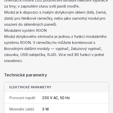
Orientační modré LED podsvícení usnadní nalezení vypínače
za tmy; v zapnutém stavu svítí jasně modře.
Modul je k dispozici s malým dotykovým sklem (bílá, černá,
zlatá) pro hliníkové rámečky, nebo jako samotný modul pro
vsazení do skleněných panelů.
Modulární systém ROON
Modul dotykového stmívače je jednou z funkcí modulárního
systému ROON. V rámečku ho můžete kombinovat s
libovolnými dalšími moduly — vypínač, žaluziový vypínač,
zásuvka, USB nabíječka, RJ45. Více než 80 funkcí v jedné
stavebnici.
Technické parametry
ELEKTRICKÉ PARAMETRY
Provozní napětí
230 V AC, 50 Hz
Minimální zátěž
3 W