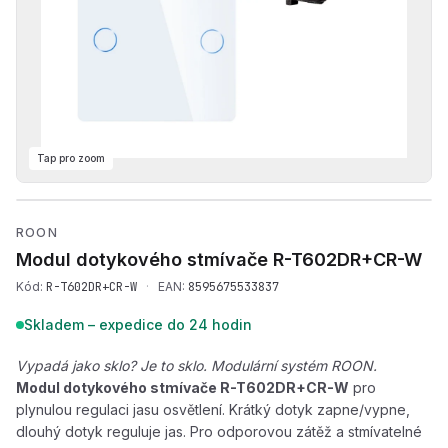
Tap pro zoom
Přehrát produktové video 
ROON
Modul dotykového stmívače
R-T602DR+CR-W
Kód:
R-T602DR+CR-W
·
EAN:
8595675533837
Skladem – expedice do 24 hodin
Vypadá jako sklo? Je to sklo. Modulární systém ROON.
Modul dotykového stmívače R-T602DR+CR-W
pro
plynulou regulaci jasu osvětlení. Krátký dotyk zapne/vypne,
dlouhý dotyk reguluje jas. Pro odporovou zátěž a stmívatelné