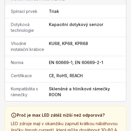
Spínací prvek
Triak
Dotyková
Kapacitní dotykový senzor
technologie
Vhodné
KU68, KP68, KPR68
instalační krabice
Norma
EN 60669-1, EN 60669-2-1
Certifikace
CE, RoHS, REACH
Kompatibilita s
Skleněné a hliníkové rámečky
rámečky
ROON
Proč je max LED zátěž nižší než odporová?
LED zdroje mají v okamžiku zapnutí krátkou náběhovou
špičku (inrush current), která může dosáhnout 30–80 A