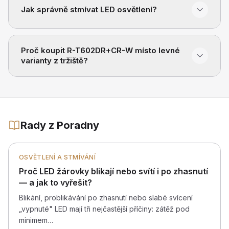
Jak správně stmívat LED osvětlení?
Proč koupit R-T602DR+CR-W místo levné
varianty z tržiště?
Rady z Poradny
OSVĚTLENÍ A STMÍVÁNÍ
Proč LED žárovky blikají nebo svítí i po zhasnutí
— a jak to vyřešit?
Blikání, problikávání po zhasnutí nebo slabé svícení
„vypnuté" LED mají tři nejčastější příčiny: zátěž pod
minimem…