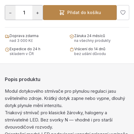
−
+
Přidat do košíku
Doprava zdarma
Záruka 24 měsíců
nad 3 000 Kč
na všechny produkty
Expedice do 24 h
Vrácení do 14 dnů
skladem v ČR
bez udání důvodu
Popis produktu
Modul dotykového stmívače pro plynulou regulaci jasu
světelného zdroje. Krátký dotyk zapne nebo vypne, dlouhý
dotyk plynule mění intenzitu.
Triakový stmívač pro klasické žárovky, halogeny a
stmívatelné LED. Bez svorky N — vhodné i pro starší
dvouvodičové rozvody.