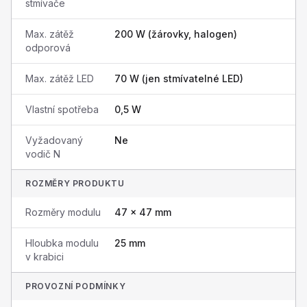
stmívače
Max. zátěž
200 W (žárovky, halogen)
odporová
Max. zátěž LED
70 W (jen stmívatelné LED)
Vlastní spotřeba
0,5 W
Vyžadovaný
Ne
vodič N
ROZMĚRY PRODUKTU
Rozměry modulu
47 × 47 mm
Hloubka modulu
25 mm
v krabici
PROVOZNÍ PODMÍNKY