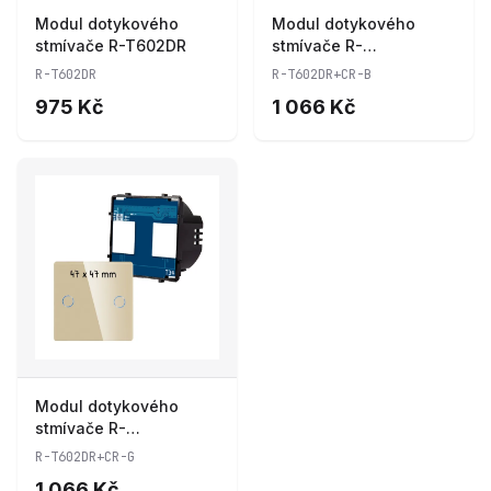
Modul dotykového
Modul dotykového
stmívače R-T602DR
stmívače R-
T602DR+CR-B
R-T602DR
R-T602DR+CR-B
975 Kč
1 066 Kč
Modul dotykového
stmívače R-
T602DR+CR-G
R-T602DR+CR-G
1 066 Kč