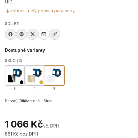
LED.
Zobrazit celý popis a parametry
SDÍLET
Dostupné varianty
SKLO
(3)
B
G
W
Barva:
Bílá
Materiál:
Sklo
1 066 Kč
vč. DPH
881 Kč bez DPH