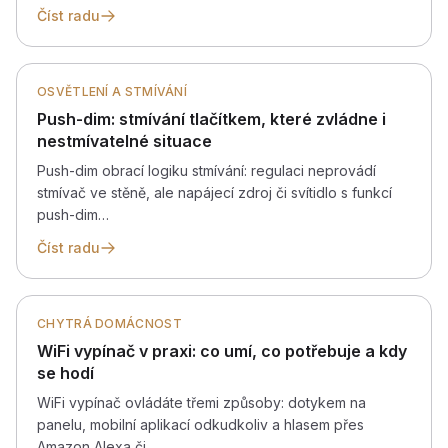
Číst radu
OSVĚTLENÍ A STMÍVÁNÍ
Push-dim: stmívání tlačítkem, které zvládne i
nestmívatelné situace
Push-dim obrací logiku stmívání: regulaci neprovádí
stmívač ve stěně, ale napájecí zdroj či svítidlo s funkcí
push-dim…
Číst radu
CHYTRÁ DOMÁCNOST
WiFi vypínač v praxi: co umí, co potřebuje a kdy
se hodí
WiFi vypínač ovládáte třemi způsoby: dotykem na
panelu, mobilní aplikací odkudkoliv a hlasem přes
Amazon Alexa či…