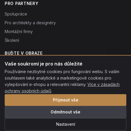
PRO PARTNERY
Spolupráce
Pro architekty a designéry
Montážní firmy
Školení
BUĎTE V OBRAZE
Novinky o produktech, tipy a slevy. Typicky 1× týdně.
Vaše soukromí je pro nás důležité
Používáme nezbytné cookies pro fungování webu. S vaším
Odebírat
souhlasem také analytické a marketingové cookies pro
Odebráním souhlasíte se
vylepšování e-shopu a relevantní reklamy.
zpracováním osobních údajů
. Odhlásit se můžete kdykoliv
Více v zásadách
kliknutím na odkaz v patičce každého e-mailu.
ochrany osobních údajů
.
Přijmout vše
Odmítnout vše
© 2026 ROON s.r.o. Všechna práva vyhrazena.
·
Ochrana osobních
údajů
·
Nastavení cookies
·
Mapa stránek
Nastavení
Platební metody:
VISA
MC
QR
Apple Pay