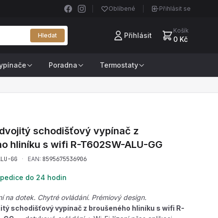
Oblíbené
Přihlásit se
Košík
Přihlásit
Hledat
0 Kč
ypínače
Poradna
Termostaty
dvojitý schodišťový vypínač z
 hliníku s wifi
R-T602SW-ALU-GG
ALU-GG
·
EAN:
8595675536906
pedice do 24 hodin
í na dotek. Chytré ovládání. Prémiový design.
itý schodišťový vypínač z broušeného hliníku s wifi R-