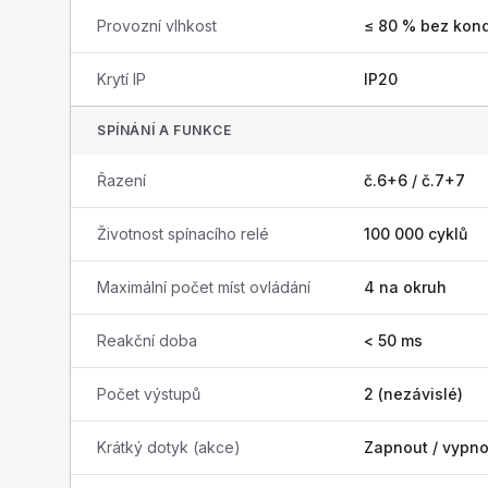
Provozní vlhkost
≤ 80 % bez kon
Krytí IP
IP20
SPÍNÁNÍ A FUNKCE
Řazení
č.6+6 / č.7+7
Životnost spínacího relé
100 000 cyklů
Maximální počet míst ovládání
4 na okruh
Reakční doba
< 50 ms
Počet výstupů
2 (nezávislé)
Krátký dotyk (akce)
Zapnout / vypno