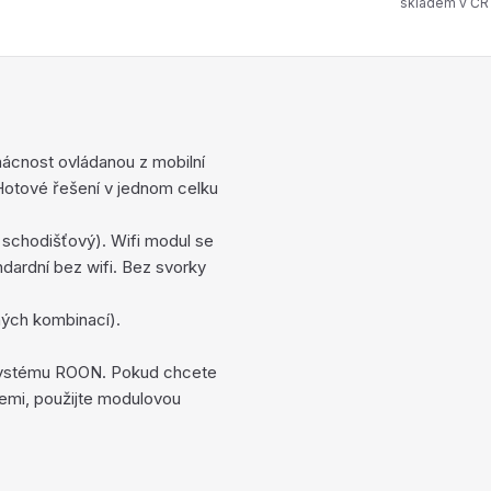
skladem v ČR
ácnost ovládanou z mobilní
 Hotové řešení v jednom celku
ý schodišťový). Wifi modul se
ndardní bez wifi. Bez svorky
vných kombinací).
o systému ROON. Pokud chcete
emi, použijte modulovou