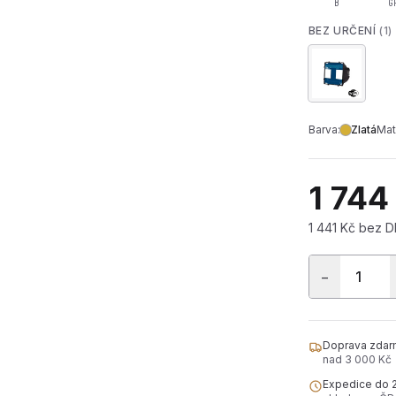
B
G
BEZ URČENÍ
(1)
Barva:
Zlatá
Mat
1 744
1 441 Kč bez 
−
Doprava zdar
nad 3 000 Kč
Expedice do 