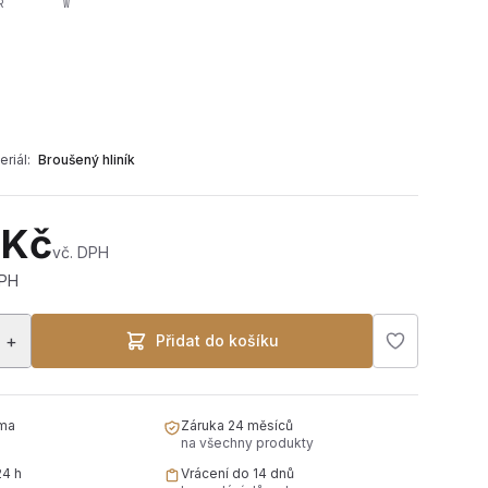
R
W
eriál:
Broušený hliník
 Kč
vč. DPH
DPH
+
Přidat do košíku
ma
Záruka 24 měsíců
na všechny produkty
24 h
Vrácení do 14 dnů