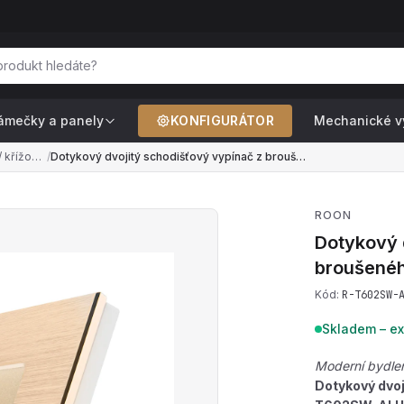
ámečky a panely
KONFIGURÁTOR
Mechanické v
Dvojité schodišťové / křížové — pro ovládání 2 světel ze 2+ míst (řazení č.6+6, č.7+7)
/
Dotykový dvojitý schodišťový vypínač z broušeného hliníku s wifi R-T602SW-ALU-GG
ROON
Dotykový 
broušeného
Kód:
R-T602SW-
Skladem – ex
Moderní bydlen
Dotykový dvoj