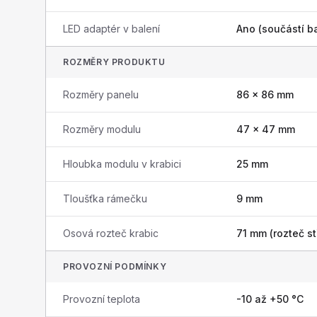
LED adaptér v balení
Ano (součástí ba
ROZMĚRY PRODUKTU
Rozměry panelu
86 × 86 mm
Rozměry modulu
47 × 47 mm
Hloubka modulu v krabici
25 mm
Tloušťka rámečku
9 mm
Osová rozteč krabic
71 mm (rozteč st
PROVOZNÍ PODMÍNKY
Provozní teplota
-10 až +50 °C