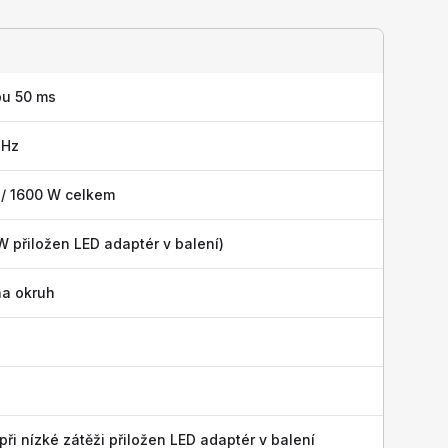
bu 50 ms
 Hz
 / 1600 W celkem
W přiložen LED adaptér v balení)
na okruh
ři nízké zátěži přiložen LED adaptér v balení