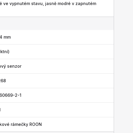
é ve vypnutém stavu, jasně modré v zapnutém
 4 mm
ktní)
ový senzor
R68
 60669-2-1
H
níkové rámečky ROON