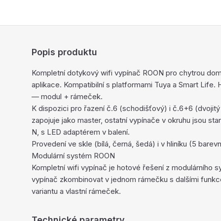
Popis produktu
Kompletní dotykový wifi vypínač ROON pro chytrou dom
aplikace. Kompatibilní s platformami Tuya a Smart Life.
— modul + rámeček.
K dispozici pro řazení č.6 (schodišťový) i č.6+6 (dvojit
zapojuje jako master, ostatní vypínače v okruhu jsou sta
N, s LED adaptérem v balení.
Provedení ve skle (bílá, černá, šedá) i v hliníku (5 bare
Modulární systém ROON
Kompletní wifi vypínač je hotové řešení z modulárníh
vypínač zkombinovat v jednom rámečku s dalšími funkc
variantu a vlastní rámeček.
Technické parametry