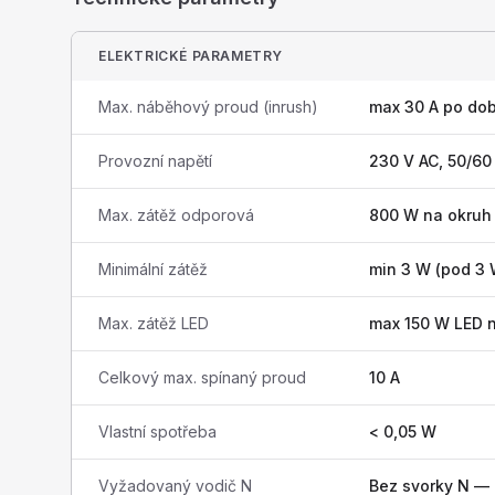
ELEKTRICKÉ PARAMETRY
Max. náběhový proud (inrush)
max 30 A po do
Provozní napětí
230 V AC, 50/60
Max. zátěž odporová
800 W na okruh
Minimální zátěž
min 3 W (pod 3 
Max. zátěž LED
max 150 W LED 
Celkový max. spínaný proud
10 A
Vlastní spotřeba
< 0,05 W
Vyžadovaný vodič N
Bez svorky N — p