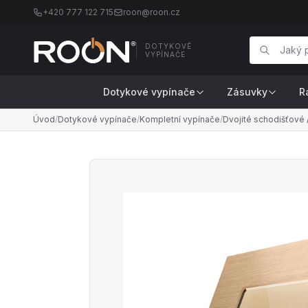
+420 777 122 715
roon@roon.cz
DOTYKOVÉ
VYPÍNAČE
Dotykové vypínače
Zásuvky
R
Úvod
/
Dotykové vypínače
/
Kompletní vypínače
/