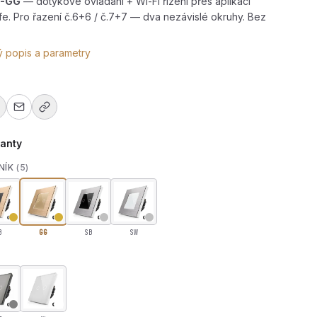
-GG
— dotykové ovládání + Wi-Fi řízení přes aplikaci
ife. Pro řazení č.6+6 / č.7+7 — dva nezávislé okruhy. Bez
ý popis a parametry
ianty
NÍK
(5)
B
GG
SB
SW
ínač z broušeného hliníku s wifi R-T602SW-ALU-GG