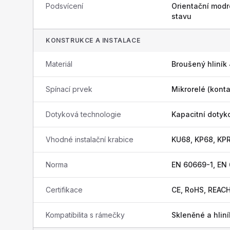
Podsvícení
Orientační modr
stavu
KONSTRUKCE A INSTALACE
Materiál
Broušený hliník
Spínací prvek
Mikrorelé (konta
Dotyková technologie
Kapacitní dotyk
Vhodné instalační krabice
KU68, KP68, KP
Norma
EN 60669-1, EN
Certifikace
CE, RoHS, REAC
Kompatibilita s rámečky
Skleněné a hli