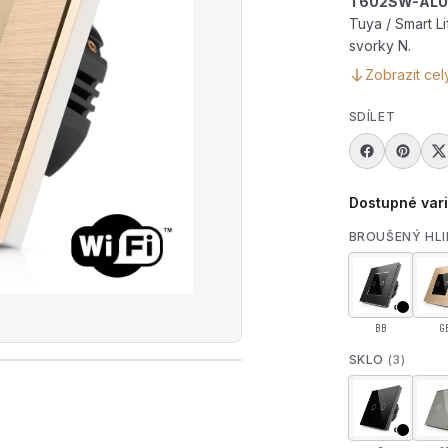
T602SW-ALU
Tuya / Smart L
svorky N.
Zobrazit cel
SDÍLET
Dostupné var
BROUŠENÝ HLI
BB
G
SKLO
(3)
rát produktové video — Dotykový dvojitý schodišťový vyp