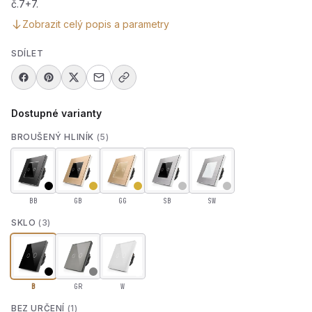
č.7+7.
Zobrazit celý popis a parametry
SDÍLET
Dostupné varianty
BROUŠENÝ HLINÍK
(5)
BB
GB
GG
SB
SW
SKLO
(3)
B
GR
W
BEZ URČENÍ
(1)