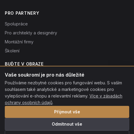
PRO PARTNERY
Spolupráce
Pro architekty a designéry
Montážní firmy
Školení
BUĎTE V OBRAZE
Novinky o produktech, tipy a slevy. Typicky 1× týdně.
Vaše soukromí je pro nás důležité
Používáme nezbytné cookies pro fungování webu. S vaším
Odebírat
souhlasem také analytické a marketingové cookies pro
Odebráním souhlasíte se
vylepšování e-shopu a relevantní reklamy.
zpracováním osobních údajů
. Odhlásit se můžete kdykoliv
Více v zásadách
kliknutím na odkaz v patičce každého e-mailu.
ochrany osobních údajů
.
Přijmout vše
Odmítnout vše
© 2026 ROON s.r.o. Všechna práva vyhrazena.
·
Ochrana osobních
údajů
·
Nastavení cookies
·
Mapa stránek