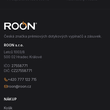
Česká značka prémiových dotykových vypínačů a zásuvek.
ROON s.r.o.
Letců 1003/8
500 02 Hradec Králové
IČO:
27558771
DIČ:
CZ27558771
+420 777 122 715
roon@roon.cz
NÁKUP
Košík