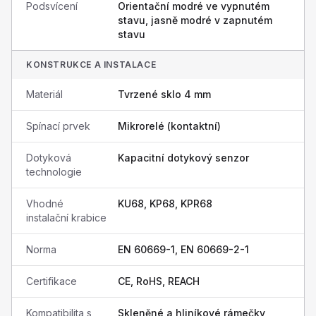
Podsvícení
Orientační modré ve vypnutém
stavu, jasně modré v zapnutém
stavu
KONSTRUKCE A INSTALACE
Materiál
Tvrzené sklo 4 mm
Spínací prvek
Mikrorelé (kontaktní)
Dotyková
Kapacitní dotykový senzor
technologie
Vhodné
KU68, KP68, KPR68
instalační krabice
Norma
EN 60669-1, EN 60669-2-1
Certifikace
CE, RoHS, REACH
Kompatibilita s
Skleněné a hliníkové rámečky