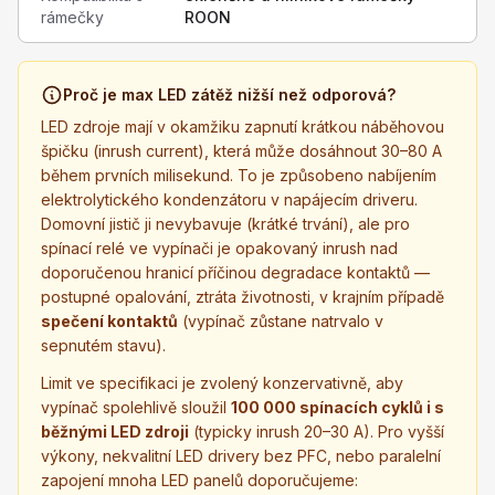
rámečky
ROON
Proč je max LED zátěž nižší než odporová?
LED zdroje mají v okamžiku zapnutí krátkou náběhovou
špičku (inrush current), která může dosáhnout 30–80 A
během prvních milisekund. To je způsobeno nabíjením
elektrolytického kondenzátoru v napájecím driveru.
Domovní jistič ji nevybavuje (krátké trvání), ale pro
spínací relé ve vypínači je opakovaný inrush nad
doporučenou hranicí příčinou degradace kontaktů —
postupné opalování, ztráta životnosti, v krajním případě
spečení kontaktů
(vypínač zůstane natrvalo v
sepnutém stavu).
Limit ve specifikaci je zvolený konzervativně, aby
vypínač spolehlivě sloužil
100 000 spínacích cyklů i s
běžnými LED zdroji
(typicky inrush 20–30 A). Pro vyšší
výkony, nekvalitní LED drivery bez PFC, nebo paralelní
zapojení mnoha LED panelů doporučujeme: