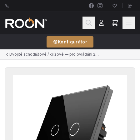
Konfigurátor
Dvojité schodišťové / křížové — pro ovládání 2 světel ze 2+ míst (řazení č.6+6, č.7+7)