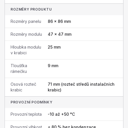
ROZMĚRY PRODUKTU
Rozměry panelu
86 × 86 mm
Rozměry modulu
47 × 47 mm
Hloubka modulu
25 mm
v krabici
Tloušťka
9 mm
rámečku
Osová rozteč
71 mm (rozteč středů instalačních
krabic
krabic)
PROVOZNÍ PODMÍNKY
Provozní teplota
-10 až +50 °C
Provozní vlhkost
≤ 80 % bez kondenzace