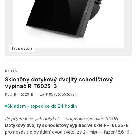
Tap pro zoom
Přehrát produktové video — 
ROON
Skleněný dotykový dvojitý schodišťový
vypínač
R-T602S-B
Kód:
R-T602S-B
·
EAN:
8595675536784
Skladem – expedice do 24 hodin
Je příjemné se jich dotýkat — dotykové vypínače ROON.
Dotykový dvojitý schodišťový vypínač ve skle R-T602S-B
pro nezávislé ovládání dvou světel ze 2+ míst — řazení č.6+6,