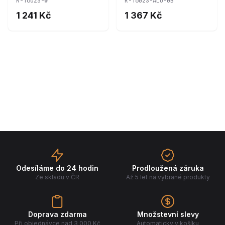
R-T602S-W
R-T602S-ALU-GB
T602S-ALU-GB
1 241 Kč
1 367 Kč
Odesíláme do 24 hodin
Prodloužená záruka
Ze skladu v ČR
Až 5 let na vybrané produkty
Doprava zdarma
Množstevní slevy
Při objednávce nad 3 000 Kč
Automaticky v košíku