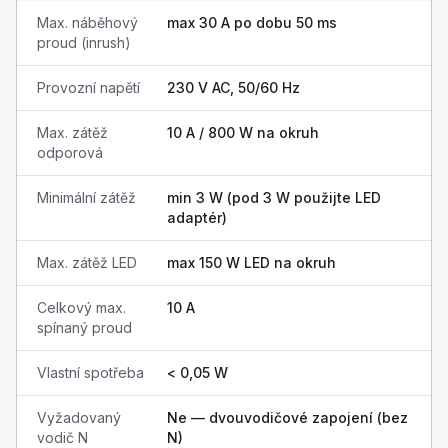
Max. náběhový
max 30 A po dobu 50 ms
proud (inrush)
Provozní napětí
230 V AC, 50/60 Hz
Max. zátěž
10 A / 800 W na okruh
odporová
Minimální zátěž
min 3 W (pod 3 W použijte LED
adaptér)
Max. zátěž LED
max 150 W LED na okruh
Celkový max.
10 A
spínaný proud
Vlastní spotřeba
< 0,05 W
Vyžadovaný
Ne — dvouvodičové zapojení (bez
vodič N
N)