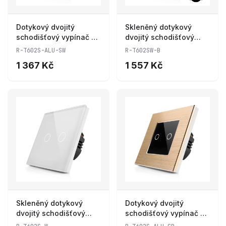
Dotykový dvojitý
Skleněný dotykový
schodišťový vypínač z
dvojitý schodišťový
broušeného hliníku R-
vypínač s wifi R-
R-T602S-ALU-SW
R-T602SW-B
T602S-ALU-SW
T602SW-B
1 367 Kč
1 557 Kč
Skleněný dotykový
Dotykový dvojitý
dvojitý schodišťový
schodišťový vypínač z
vypínač R-T602S-W
broušeného hliníku R-