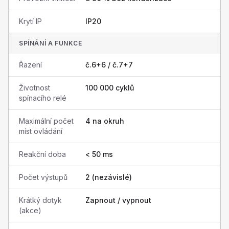
Krytí IP
IP20
SPÍNÁNÍ A FUNKCE
Řazení
č.6+6 / č.7+7
Životnost
100 000 cyklů
spínacího relé
Maximální počet
4 na okruh
míst ovládání
Reakční doba
< 50 ms
Počet výstupů
2 (nezávislé)
Krátký dotyk
Zapnout / vypnout
(akce)