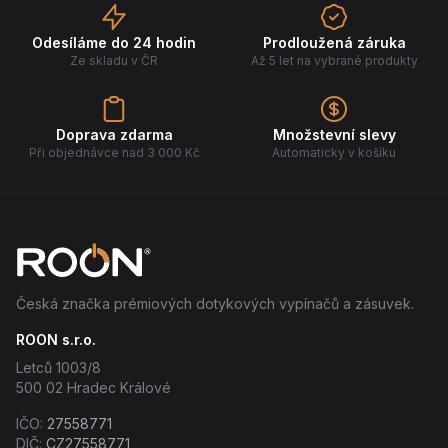
Odesíláme do 24 hodin
Prodloužená záruka
Ze skladu v ČR
Až 5 let na vybrané produkty
Doprava zdarma
Množstevní slevy
Při objednávce nad 3 000 Kč
Automaticky v košíku
Česká značka prémiových dotykových vypínačů a zásuvek.
ROON s.r.o.
Letců 1003/8
500 02 Hradec Králové
IČO:
27558771
DIČ:
CZ27558771