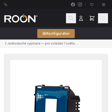
Konfigurátor
Jednoduché vypínače — pro ovládání 1 světla z 1 místa (řazení č.1)