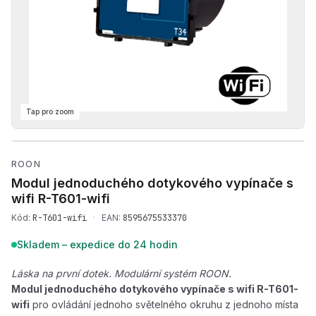
Tap pro zoom
Přehrát produktové video — 
ROON
Modul jednoduchého dotykového vypínače s
wifi
R-T601-wifi
Kód:
R-T601-wifi
·
EAN:
8595675533370
Skladem – expedice do 24 hodin
Láska na první dotek. Modulární systém ROON.
Modul jednoduchého dotykového vypínače s wifi R-T601-
wifi
pro ovládání jednoho světelného okruhu z jednoho místa