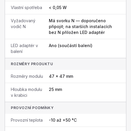
Vlastní spotřeba
< 0,05 W
Vyžadovaný
Má svorku N — doporučeno
vodič N
připojit; na starších instalacích
bez N přiložen LED adaptér
LED adaptér v
Ano (součástí balení)
balení
ROZMĚRY PRODUKTU
Rozměry modulu
47 × 47 mm
Hloubka modulu
25 mm
v krabici
PROVOZNÍ PODMÍNKY
Provozní teplota
-10 až +50 °C