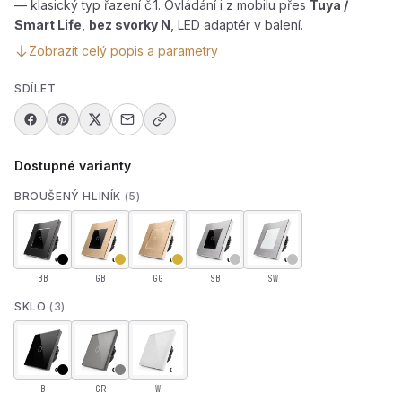
— klasický typ řazení č.1. Ovládání i z mobilu přes
Tuya /
Smart Life
,
bez svorky N
, LED adaptér v balení.
Zobrazit celý popis a parametry
SDÍLET
Dostupné varianty
BROUŠENÝ HLINÍK
(5)
BB
GB
GG
SB
SW
SKLO
(3)
B
GR
W