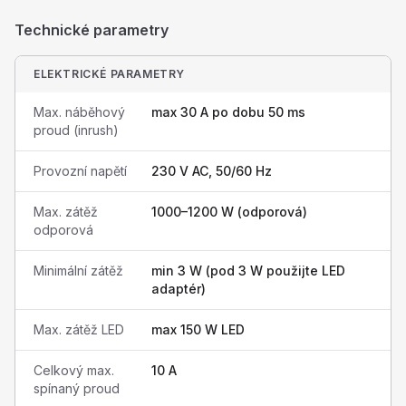
Technické parametry
ELEKTRICKÉ PARAMETRY
Max. náběhový
max 30 A po dobu 50 ms
proud (inrush)
Provozní napětí
230 V AC, 50/60 Hz
Max. zátěž
1000–1200 W (odporová)
odporová
Minimální zátěž
min 3 W (pod 3 W použijte LED
adaptér)
Max. zátěž LED
max 150 W LED
Celkový max.
10 A
spínaný proud