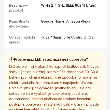
Bezdrátový
Wi-Fi 2,4 GHz (IEEE 802.11 b/g/n)
protokol
Kompatibilita
Google Home, Amazon Alexa
ekosystému
Ovládání mobilní
Tuya / Smart Life (Android, iOS)
aplikací
Proč je max LED zátěž nižší než odporová?
LED zdroje mají v okamžiku zapnutí krátkou náběhovou
špičku (inrush current), která může dosáhnout 30–80 A
během prvních milisekund. To je způsobeno nabíjením
elektrolytického kondenzátoru v napájecím driveru.
Domovní jistič ji nevybavuje (krátké trvání), ale pro
spínací relé ve vypínači je opakovaný inrush nad
doporučenou hranicí příčinou degradace kontaktů —
postupné opalování, ztráta životnosti, v krajním případě
spečení kontaktů
(vypínač zůstane natrvalo v