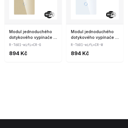
Modul jednoduchého
Modul jednoduchého
dotykového vypínače s
dotykového vypínače s
wifi R-T601-wifi+CR-G
wifi R-T601-wifi+CR-W
R-T601-wifi+CR-G
R-T601-wifi+CR-W
894 Kč
894 Kč