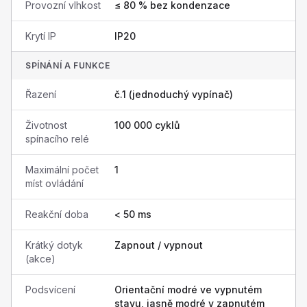
Provozní vlhkost
≤ 80 % bez kondenzace
Krytí IP
IP20
SPÍNÁNÍ A FUNKCE
Řazení
č.1 (jednoduchý vypínač)
Životnost
100 000 cyklů
spínacího relé
Maximální počet
1
míst ovládání
Reakční doba
< 50 ms
Krátký dotyk
Zapnout / vypnout
(akce)
Podsvícení
Orientační modré ve vypnutém
stavu, jasně modré v zapnutém