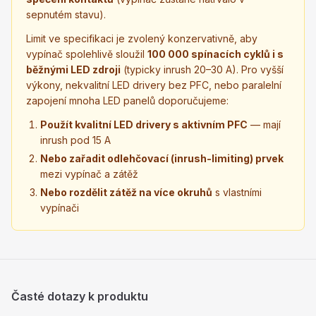
sepnutém stavu).
Limit ve specifikaci je zvolený konzervativně, aby
vypínač spolehlivě sloužil
100 000 spínacích cyklů i s
běžnými LED zdroji
(typicky inrush 20–30 A). Pro vyšší
výkony, nekvalitní LED drivery bez PFC, nebo paralelní
zapojení mnoha LED panelů doporučujeme:
Použít kvalitní LED drivery s aktivním PFC
— mají
inrush pod 15 A
Nebo zařadit odlehčovací (inrush-limiting) prvek
mezi vypínač a zátěž
Nebo rozdělit zátěž na více okruhů
s vlastními
vypínači
Časté dotazy k produktu