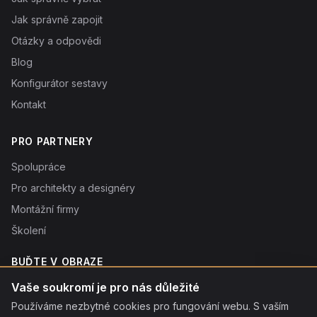
Jak správně zapojit
Otázky a odpovědi
Blog
Konfigurátor sestavy
Kontakt
PRO PARTNERY
Spolupráce
Pro architekty a designéry
Montážní firmy
Školení
BUĎTE V OBRAZE
Novinky o produktech, tipy a slevy. Typicky 1× týdně.
Vaše soukromí je pro nás důležité
Používáme nezbytné cookies pro fungování webu. S vaším
Odebírat