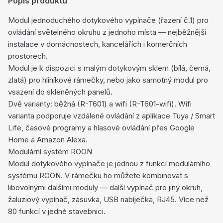
Popis produktu
Modul jednoduchého dotykového vypínače (řazení č.1) pro
ovládání světelného okruhu z jednoho místa — nejběžnější
instalace v domácnostech, kancelářích i komerčních
prostorech.
Modul je k dispozici s malým dotykovým sklem (bílá, černá,
zlatá) pro hliníkové rámečky, nebo jako samotný modul pro
vsazení do skleněných panelů.
Dvě varianty: běžná (R-T601) a wifi (R-T601-wifi). Wifi
varianta podporuje vzdálené ovládání z aplikace Tuya / Smart
Life, časové programy a hlasové ovládání přes Google
Home a Amazon Alexa.
Modulární systém ROON
Modul dotykového vypínače je jednou z funkcí modulárního
systému ROON. V rámečku ho můžete kombinovat s
libovolnými dalšími moduly — další vypínač pro jiný okruh,
žaluziový vypínač, zásuvka, USB nabíječka, RJ45. Více než
80 funkcí v jedné stavebnici.