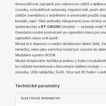
dvouvodičové zapojení) pro odporovou zátěž a aplikace
(zvonky, schodišťové automaty, impulzní relé, push-dim).
zátěže (ventilátory s doběhem) a univerzální použití (
kontakt, např. řídicí jednotky rekuperace) jsou určeny v
(jednoduché) a
RT-C802IH
(dvojité) — vyžadují vodič 
Orientační modré podsvícení ve vypnutém stavu pro sna
zapnutém stavu svítí jasně.
Modul je k dispozici s malým dotykovým sklem (bílá, čern
rámečky, nebo jako samotný modul pro vsazení do skle
Modulární systém ROON
Modul dotykového tlačítka je jednou z funkcí modulár
ho můžete kombinovat s libovolnými dalšími moduly — v
zásuvka, USB nabíječka, RJ45. Více než 80 funkcí v jed
Technické parametry
ELEKTRICKÉ PARAMETRY