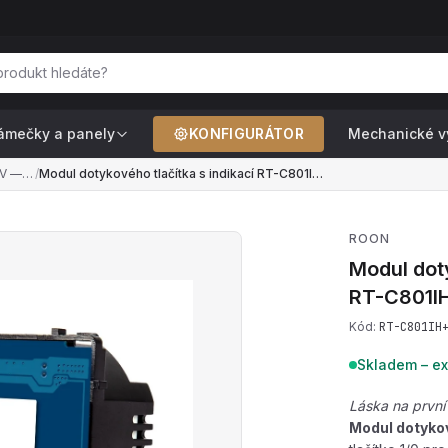
ámečky a panely
KONFIGURÁTOR
Mechanické v
Tlačítka 1/0 a 2/0 — 230V — pro zvonky, schodišťové automaty, push-dim stmívače, ventilátory
/
Modul dotykového tlačítka s indikací RT-C801IH+CR-B (230V)
ROON
Modul doty
RT-C801I
Kód:
RT-C801IH
Skladem – ex
Láska na první
Modul dotykov