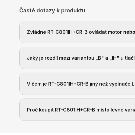
Časté dotazy k produktu
Zvládne RT-C801IH+CR-B ovládat motor nebo 
Jaký je rozdíl mezi variantou „B" a „IH" u tlač
V čem je RT-C801IH+CR-B jiný než vypínače L
Proč koupit RT-C801IH+CR-B místo levné varia