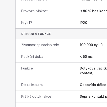
Provozní vlhkost
≤ 80 % bez kon
Krytí IP
IP20
SPÍNÁNÍ A FUNKCE
Životnost spínacího relé
100 000 cyklů
Reakční doba
< 50 ms
Funkce
Dotykové tlačít
kontakt)
Délka impulzu
Odpovídá délce 
Krátký dotyk (akce)
Sepne kontakt 