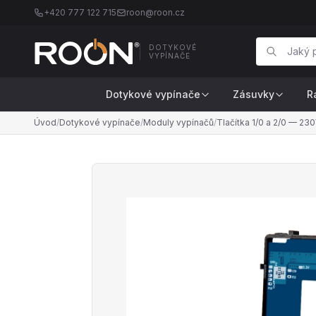
+420 777 122 715
roon@roon.cz
DOTYKOVÉ
VYPÍNAČE
Dotykové vypínače
Zásuvky
R
Úvod
/
Dotykové vypínače
/
Moduly vypínačů
/