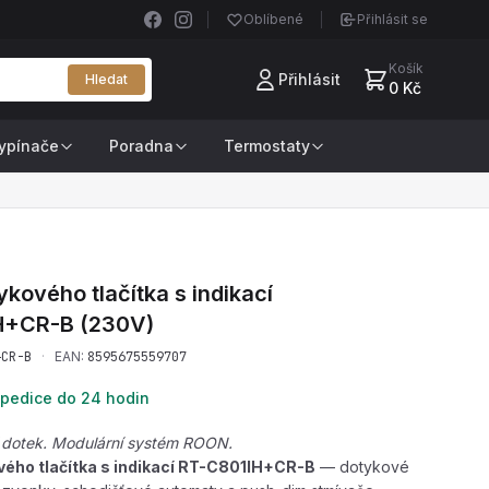
Oblíbené
Přihlásit se
Košík
Přihlásit
Hledat
0 Kč
ypínače
Poradna
Termostaty
kového tlačítka s indikací
H+CR-B
(230V)
+CR-B
·
EAN:
8595675559707
pedice do 24 hodin
 dotek. Modulární systém ROON.
ého tlačítka s indikací RT-C801IH+CR-B
— dotykové