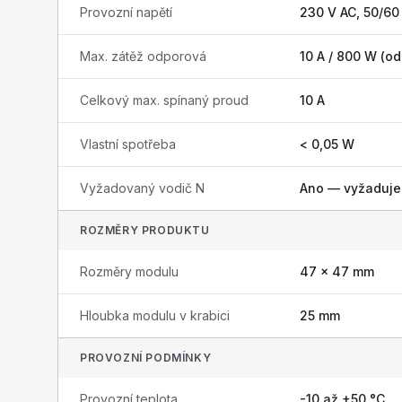
Provozní napětí
230 V AC, 50/60
Max. zátěž odporová
10 A / 800 W (o
Celkový max. spínaný proud
10 A
Vlastní spotřeba
< 0,05 W
Vyžadovaný vodič N
Ano — vyžaduje 
ROZMĚRY PRODUKTU
Rozměry modulu
47 × 47 mm
Hloubka modulu v krabici
25 mm
PROVOZNÍ PODMÍNKY
Provozní teplota
-10 až +50 °C