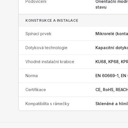
Podsvícení
Orientační modr
stavu
KONSTRUKCE A INSTALACE
Spínací prvek
Mikrorelé (konta
Dotyková technologie
Kapacitní dotyk
Vhodné instalační krabice
KU68, KP68, KP
Norma
EN 60669-1, EN
Certifikace
CE, RoHS, REAC
Kompatibilita s rámečky
Skleněné a hli