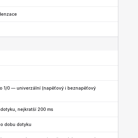
denzace
ko 1/0 — univerzální (napěťový i beznapěťový
dotyku, nejkratší 200 ms
po dobu dotyku