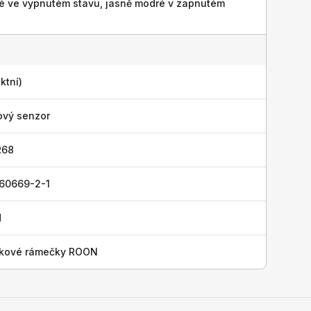
é ve vypnutém stavu, jasně modré v zapnutém
ktní)
ový senzor
R68
 60669-2-1
H
níkové rámečky ROON