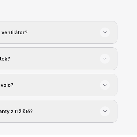
ventilátor?
ítek?
ivolo?
nty z tržiště?