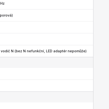
 Hz
dporová)
vodič N (bez N nefunkční, LED adaptér nepomůže)