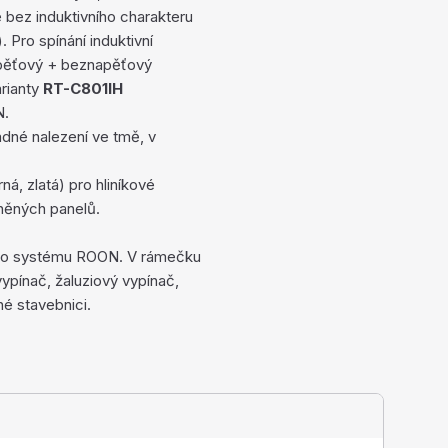
 bez induktivního charakteru
 Pro spínání induktivní
napěťový + beznapěťový
arianty
RT-C801IH
N.
dné nalezení ve tmě, v
á, zlatá) pro hliníkové
něných panelů.
ního systému ROON. V rámečku
ypínač, žaluziový vypínač,
né stavebnici.