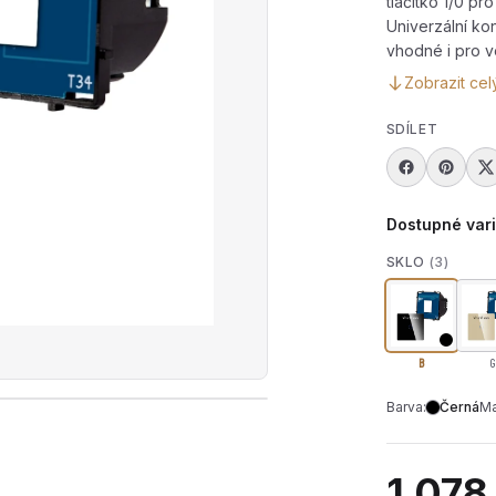
tlačítko 1/0 p
Univerzální ko
vhodné i pro v
Zobrazit cel
SDÍLET
Dostupné var
SKLO
(3)
B
G
Barva:
Černá
Ma
rát produktové video — Modul dotykového tlačítka s indi
1 078