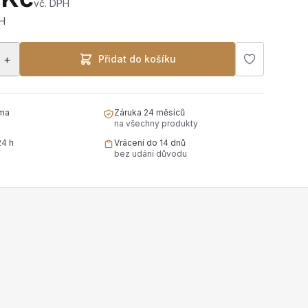
vč. DPH
H
+
Přidat do košíku
ma
Záruka 24 měsíců
na všechny produkty
24 h
Vrácení do 14 dnů
bez udání důvodu