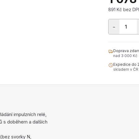
891 Kč bez DP
−
Doprava zdar
nad 3 000 Kč
Expedice do 
skladem v ČR
ádání impulzních relé,
rů s doběhem a dalších
(bez svorky N,