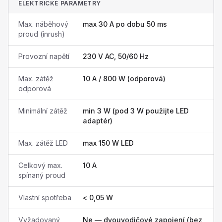
ELEKTRICKÉ PARAMETRY
Max. náběhový
max 30 A po dobu 50 ms
proud (inrush)
Provozní napětí
230 V AC, 50/60 Hz
Max. zátěž
10 A / 800 W (odporová)
odporová
Minimální zátěž
min 3 W (pod 3 W použijte LED
adaptér)
Max. zátěž LED
max 150 W LED
Celkový max.
10 A
spínaný proud
Vlastní spotřeba
< 0,05 W
Vyžadovaný
Ne — dvouvodičové zapojení (bez