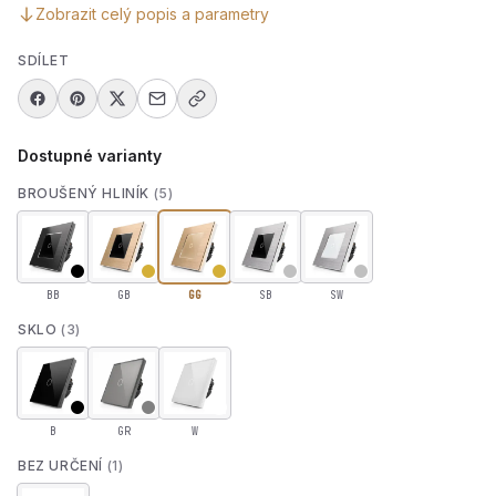
Zobrazit celý popis a parametry
SDÍLET
Dostupné varianty
BROUŠENÝ HLINÍK
(5)
BB
GB
GG
SB
SW
SKLO
(3)
B
GR
W
BEZ URČENÍ
(1)