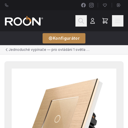
Konfigurátor
Jednoduché vypínače — pro ovládání 1 světla z 1 místa (řazení č.1)