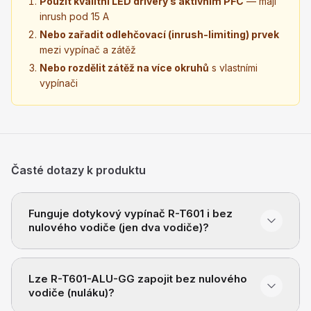
Použít kvalitní LED drivery s aktivním PFC
— mají
inrush pod 15 A
Nebo zařadit odlehčovací (inrush-limiting) prvek
mezi vypínač a zátěž
Nebo rozdělit zátěž na více okruhů
s vlastními
vypínači
Časté dotazy k produktu
Funguje dotykový vypínač R-T601 i bez
nulového vodiče (jen dva vodiče)?
Lze R-T601-ALU-GG zapojit bez nulového
vodiče (nuláku)?