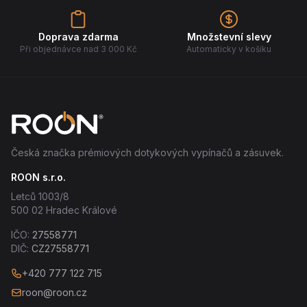
Doprava zdarma
Množstevní slevy
Při objednávce nad 3 000 Kč
Automaticky v košíku
Česká značka prémiových dotykových vypínačů a zásuvek.
ROON s.r.o.
Letců 1003/8
500 02 Hradec Králové
IČO:
27558771
DIČ:
CZ27558771
+420 777 122 715
roon@roon.cz