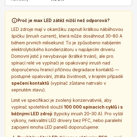
Proč je max LED zátěž nižší než odporová?
LED zdroje mají v okamžiku zapnutí krátkou náběhovou
špičku (inrush current), která může dosáhnout 30–80 A
během prvních milisekund. To je způsobeno nabíjením
elektrolytického kondenzátoru v napájecím driveru.
Domovní jistič ji nevybavuje (krátké trvání), ale pro
spínací relé ve vypínači je opakovaný inrush nad
doporučenou hranicí příčinou degradace kontaktů —
postupné opalování, ztráta životnosti, v krajním případě
spečení kontaktů
(vypínač zůstane natrvalo v
sepnutém stavu).
Limit ve specifikaci je zvolený konzervativně, aby
vypínač spolehlivě sloužil
100 000 spínacích cyklů i s
běžnými LED zdroji
(typicky inrush 20–30 A). Pro vyšší
výkony, nekvalitní LED drivery bez PFC, nebo paralelní
zapojení mnoha LED panelů doporučujeme: