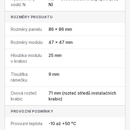
vodič N
N)
ROZMĚRY PRODUKTU
Rozměry panelu
86 × 86 mm
Rozměry modulu
47 × 47 mm
Hloubka modulu
25 mm
v krabici
Tloušťka
9 mm
rámečku
Osová rozteč
71 mm (rozteč středů instalačních
krabic
krabic)
PROVOZNÍ PODMÍNKY
Provozní teplota
-10 až +50 °C