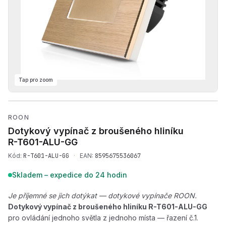
Tap pro zoom
Přehrát produktové video —
ROON
Dotykový vypínač z broušeného hliníku
R-T601-ALU-GG
Kód:
R-T601-ALU-GG
·
EAN:
8595675536067
Skladem – expedice do 24 hodin
Je příjemné se jich dotýkat — dotykové vypínače ROON.
Dotykový vypínač z broušeného hliníku R-T601-ALU-GG
pro ovládání jednoho světla z jednoho místa — řazení č.1.