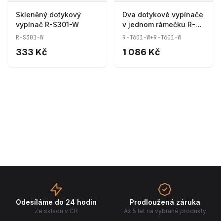
Skleněný dotykový
Dva dotykové vypínače
vypínač R-S301-W
v jednom rámečku R-
T601-W+R-T601-W
R-S301-W
R-T601-W+R-T601-W
333 Kč
1 086 Kč
Odesíláme do 24 hodin
Prodloužená záruka
Ze skladu v ČR
Až 5 let na vybrané produkty