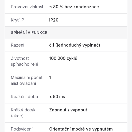
Provozní vlhkost
≤ 80 % bez kondenzace
Krytí IP
IP20
SPÍNÁNÍ A FUNKCE
Řazení
č.1 (jednoduchý vypínač)
Životnost
100 000 cyklů
spínacího relé
Maximální počet
1
míst ovládání
Reakční doba
< 50 ms
Krátký dotyk
Zapnout / vypnout
(akce)
Podsvícení
Orientační modré ve vypnutém