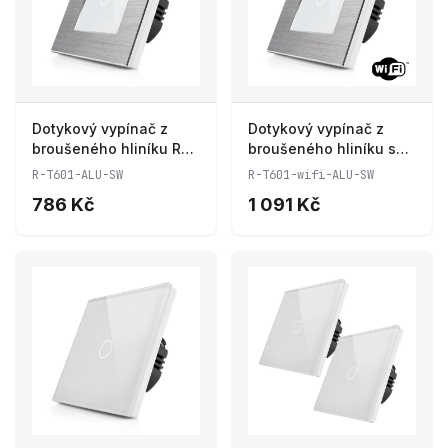
Dotykový vypínač z
Dotykový vypínač z
broušeného hliníku R-
broušeného hliníku s
T601-ALU-SW
wifi R-T601-wifi-ALU-
R-T601-ALU-SW
R-T601-wifi-ALU-SW
SW
786 Kč
1 091 Kč