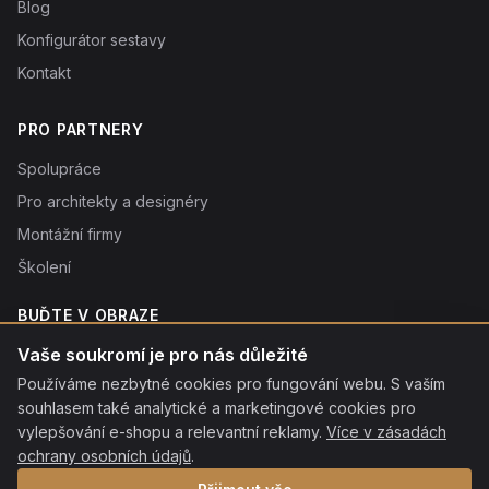
Blog
Konfigurátor sestavy
Kontakt
PRO PARTNERY
Spolupráce
Pro architekty a designéry
Montážní firmy
Školení
BUĎTE V OBRAZE
Novinky o produktech, tipy a slevy. Typicky 1× týdně.
Vaše soukromí je pro nás důležité
Používáme nezbytné cookies pro fungování webu. S vaším
Odebírat
souhlasem také analytické a marketingové cookies pro
Odebráním souhlasíte se
vylepšování e-shopu a relevantní reklamy.
zpracováním osobních údajů
. Odhlásit se můžete kdykoliv
Více v zásadách
kliknutím na odkaz v patičce každého e-mailu.
ochrany osobních údajů
.