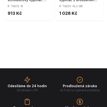
T601S-W
hliníku R-T601S-ALU-
R-T601S-W
R-T601S-ALU-BB
BB
913 Kč
1 028 Kč
Odesíláme do 24 hodin
Prodloužená záruka
Ze skladu v ČR
Až 5 let na vybrané produkty