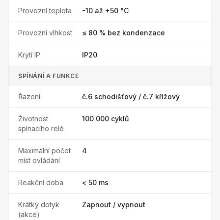
Provozní teplota
-10 až +50 °C
Provozní vlhkost
≤ 80 % bez kondenzace
Krytí IP
IP20
SPÍNÁNÍ A FUNKCE
Řazení
č.6 schodišťový / č.7 křížový
Životnost
100 000 cyklů
spínacího relé
Maximální počet
4
míst ovládání
Reakční doba
< 50 ms
Krátký dotyk
Zapnout / vypnout
(akce)