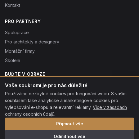
Kontakt
PRO PARTNERY
Spolupráce
Pro architekty a designéry
Montážní firmy
Školení
BUĎTE V OBRAZE
Novinky o produktech, tipy a slevy. Typicky 1× týdně.
Vaše soukromí je pro nás důležité
Používáme nezbytné cookies pro fungování webu. S vaším
Odebírat
souhlasem také analytické a marketingové cookies pro
Odebráním souhlasíte se
vylepšování e-shopu a relevantní reklamy.
zpracováním osobních údajů
. Odhlásit se můžete kdykoliv
Více v zásadách
kliknutím na odkaz v patičce každého e-mailu.
ochrany osobních údajů
.
Přijmout vše
Odmítnout vše
© 2026 ROON s.r.o. Všechna práva vyhrazena.
·
Ochrana osobních