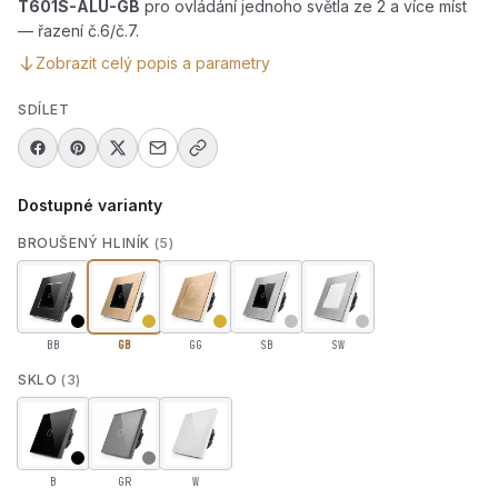
T601S-ALU-GB
pro ovládání jednoho světla ze 2 a více míst
— řazení č.6/č.7.
Zobrazit celý popis a parametry
SDÍLET
Dostupné varianty
BROUŠENÝ HLINÍK
(5)
BB
GB
GG
SB
SW
SKLO
(3)
B
GR
W