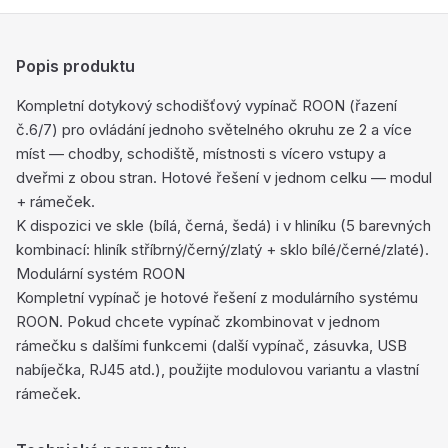
Popis produktu
Kompletní dotykový schodišťový vypínač ROON (řazení
č.6/7) pro ovládání jednoho světelného okruhu ze 2 a více
míst — chodby, schodiště, místnosti s vícero vstupy a
dveřmi z obou stran. Hotové řešení v jednom celku — modul
+ rámeček.
K dispozici ve skle (bílá, černá, šedá) i v hliníku (5 barevných
kombinací: hliník stříbrný/černý/zlatý + sklo bílé/černé/zlaté).
Modulární systém ROON
Kompletní vypínač je hotové řešení z modulárního systému
ROON. Pokud chcete vypínač zkombinovat v jednom
rámečku s dalšími funkcemi (další vypínač, zásuvka, USB
nabíječka, RJ45 atd.), použijte modulovou variantu a vlastní
rámeček.