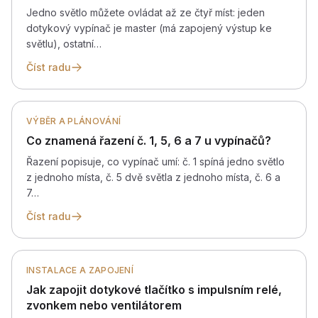
Jedno světlo můžete ovládat až ze čtyř míst: jeden
dotykový vypínač je master (má zapojený výstup ke
světlu), ostatní…
Číst radu
VÝBĚR A PLÁNOVÁNÍ
Co znamená řazení č. 1, 5, 6 a 7 u vypínačů?
Řazení popisuje, co vypínač umí: č. 1 spíná jedno světlo
z jednoho místa, č. 5 dvě světla z jednoho místa, č. 6 a
7…
Číst radu
INSTALACE A ZAPOJENÍ
Jak zapojit dotykové tlačítko s impulsním relé,
zvonkem nebo ventilátorem