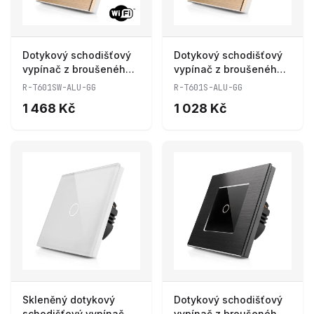
Dotykový schodišťový
Dotykový schodišťový
vypínač z broušeného
vypínač z broušeného
hliníku s wifi R-
hliníku R-T601S-ALU-
R-T601SW-ALU-GG
R-T601S-ALU-GG
T601SW-ALU-GG
GG
1 468 Kč
1 028 Kč
Skleněný dotykový
Dotykový schodišťový
schodišťový vypínač R-
vypínač z broušeného