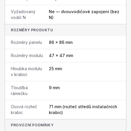
Vyžadovaný
Ne — dvouvodičové zapojení (bez
vodič N
N)
ROZMĚRY PRODUKTU
Rozměry panelu
86 × 86 mm
Rozměry modulu
47 × 47 mm
Hloubka modulu
25 mm
v krabici
Tloušťka
9 mm
rámečku
Osová rozteč
71 mm (rozteč středů instalačních
krabic
krabic)
PROVOZNÍ PODMÍNKY