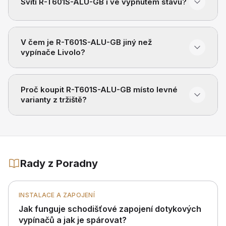
Svítí R-T601S-ALU-GB i ve vypnutém stavu?
V čem je R-T601S-ALU-GB jiný než
vypínače Livolo?
Proč koupit R-T601S-ALU-GB místo levné
varianty z tržiště?
Rady z Poradny
INSTALACE A ZAPOJENÍ
Jak funguje schodišťové zapojení dotykových
vypínačů a jak je spárovat?