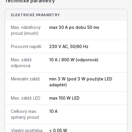
Technické parametry
ELEKTRICKÉ PARAMETRY
Max. náběhový
max 30 A po dobu 50 ms
proud (inrush)
Provozní napětí
230 V AC, 50/60 Hz
Max. zátěž
10 A / 800 W (odporová)
odporová
Minimální zátěž
min 3 W (pod 3 W použijte LED
adaptér)
Max. zátěž LED
max 150 W LED
Celkový max.
10 A
spínaný proud
Vlastní spotřeba
< 0,05 W