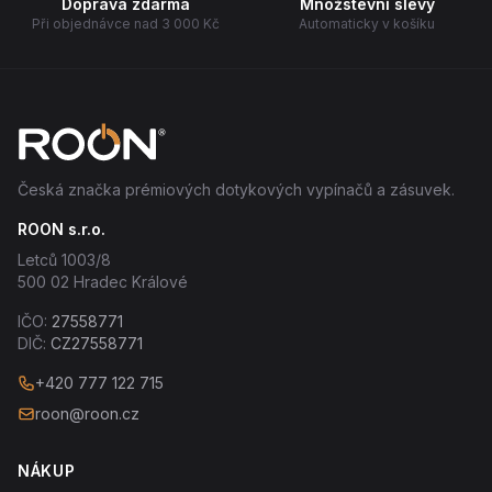
Doprava zdarma
Množstevní slevy
Při objednávce nad 3 000 Kč
Automaticky v košíku
Česká značka prémiových dotykových vypínačů a zásuvek.
ROON s.r.o.
Letců 1003/8
500 02 Hradec Králové
IČO:
27558771
DIČ:
CZ27558771
+420 777 122 715
roon@roon.cz
NÁKUP