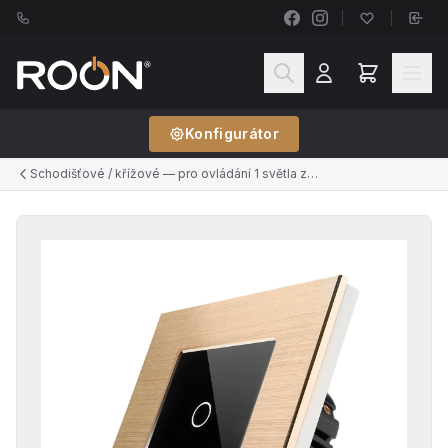
Konfigurátor
Schodišťové / křížové — pro ovládání 1 světla ze 2+ míst (řazení č.6, č.7)