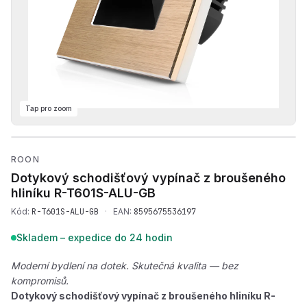
Tap pro zoom
Přehrát produktové video —
ROON
Dotykový schodišťový vypínač z broušeného
hliníku
R-T601S-ALU-GB
Kód:
R-T601S-ALU-GB
·
EAN:
8595675536197
Skladem – expedice do 24 hodin
Moderní bydlení na dotek. Skutečná kvalita — bez
kompromisů.
Dotykový schodišťový vypínač z broušeného hliníku R-