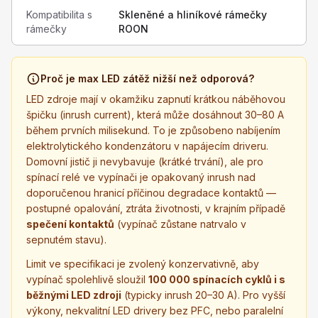
Kompatibilita s
Skleněné a hliníkové rámečky
rámečky
ROON
Proč je max LED zátěž nižší než odporová?
LED zdroje mají v okamžiku zapnutí krátkou náběhovou
špičku (inrush current), která může dosáhnout 30–80 A
během prvních milisekund. To je způsobeno nabíjením
elektrolytického kondenzátoru v napájecím driveru.
Domovní jistič ji nevybavuje (krátké trvání), ale pro
spínací relé ve vypínači je opakovaný inrush nad
doporučenou hranicí příčinou degradace kontaktů —
postupné opalování, ztráta životnosti, v krajním případě
spečení kontaktů
(vypínač zůstane natrvalo v
sepnutém stavu).
Limit ve specifikaci je zvolený konzervativně, aby
vypínač spolehlivě sloužil
100 000 spínacích cyklů i s
běžnými LED zdroji
(typicky inrush 20–30 A). Pro vyšší
výkony, nekvalitní LED drivery bez PFC, nebo paralelní