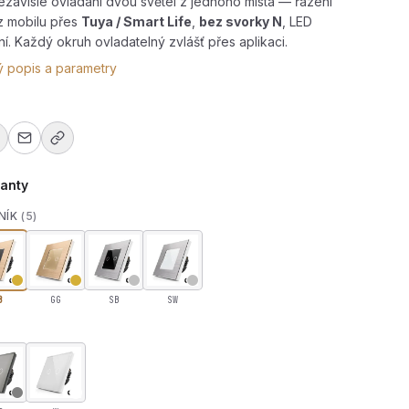
závislé ovládání dvou světel z jednoho místa — řazení
 z mobilu přes
Tuya / Smart Life
,
bez svorky N
, LED
í. Každý okruh ovladatelný zvlášť přes aplikaci.
ý popis a parametry
ianty
NÍK
(5)
B
GG
SB
SW
ného hliníku s wifi R-T602-wifi-ALU-GB