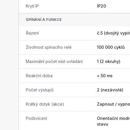
Krytí IP
IP20
SPÍNÁNÍ A FUNKCE
Řazení
č.5 (dvojitý vypí
Životnost spínacího relé
100 000 cyklů
Maximální počet míst ovládání
1 (2 okruhy)
Reakční doba
< 50 ms
Počet výstupů
2 (nezávislé)
Krátký dotyk (akce)
Zapnout / vypno
Podsvícení
Orientační modr
stavu