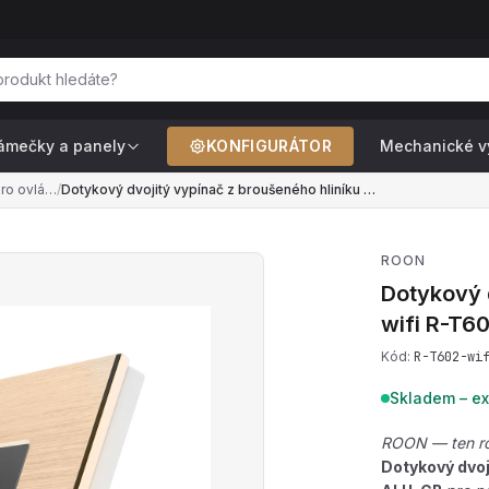
ámečky a panely
KONFIGURÁTOR
Mechanické v
Dvojité vypínače — pro ovládání 2 světel z 1 místa (řazení č.5)
/
Dotykový dvojitý vypínač z broušeného hliníku s wifi R-T602-wifi-ALU-GB
ROON
Dotykový d
wifi
R-T60
Kód:
R-T602-wi
Skladem – ex
ROON — ten roz
Dotykový dvoj