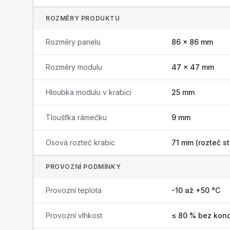
ROZMĚRY PRODUKTU
Rozměry panelu
86 × 86 mm
Rozměry modulu
47 × 47 mm
Hloubka modulu v krabici
25 mm
Tloušťka rámečku
9 mm
Osová rozteč krabic
71 mm (rozteč st
PROVOZNÍ PODMÍNKY
Provozní teplota
-10 až +50 °C
Provozní vlhkost
≤ 80 % bez kon