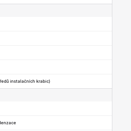
ředů instalačních krabic)
denzace