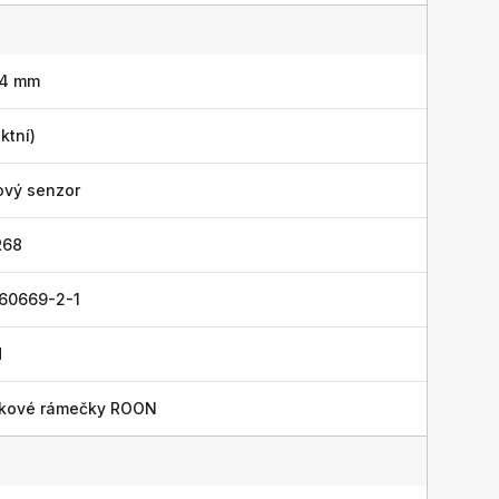
 4 mm
ktní)
ový senzor
R68
 60669-2-1
H
níkové rámečky ROON