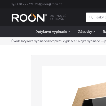
+420 777 122 715
roon@roon.cz
DOTYKOVÉ
VYPÍNAČE
Dotykové vypínače
Zásuvky
R
Úvod
/
Dotykové vypínače
/
Kompletní vypínače
/