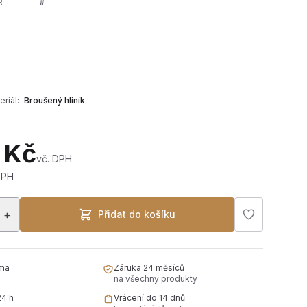
R
W
eriál:
Broušený hliník
 Kč
vč. DPH
DPH
+
Přidat do košíku
ma
Záruka 24 měsíců
na všechny produkty
24 h
Vrácení do 14 dnů