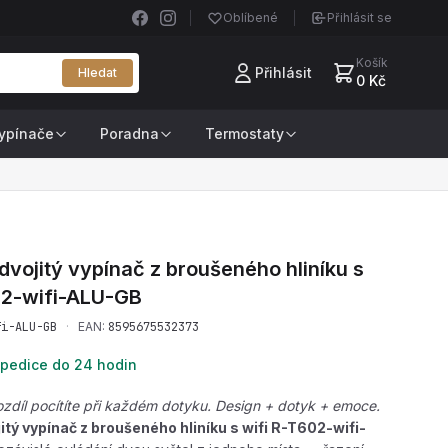
Oblíbené
Přihlásit se
Košík
Přihlásit
Hledat
0 Kč
ypínače
Poradna
Termostaty
vojitý vypínač z broušeného hliníku s
2-wifi-ALU-GB
fi-ALU-GB
·
EAN:
8595675532373
pedice do 24 hodin
díl pocítíte při každém dotyku. Design + dotyk + emoce.
itý vypínač z broušeného hliníku s wifi R-T602-wifi-