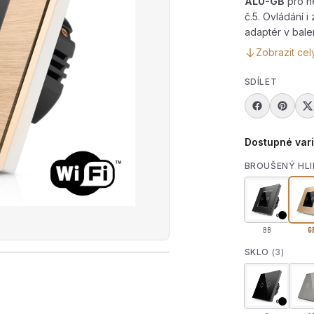
ALU-GB
pro ne
č.5. Ovládání i
adaptér v balen
Zobrazit cel
SDÍLET
Dostupné var
BROUŠENÝ HLI
BB
G
SKLO
(3)
rát produktové video — Dotykový dvojitý vypínač z brouše