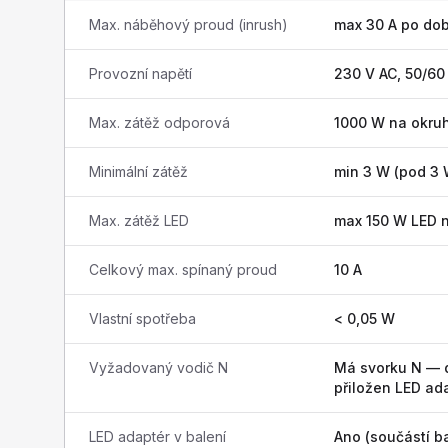
Max. náběhový proud (inrush)
max 30 A po do
Provozní napětí
230 V AC, 50/60
Max. zátěž odporová
1000 W na okru
Minimální zátěž
min 3 W (pod 3 
Max. zátěž LED
max 150 W LED 
Celkový max. spínaný proud
10 A
Vlastní spotřeba
< 0,05 W
Vyžadovaný vodič N
Má svorku N — d
přiložen LED ad
LED adaptér v balení
Ano (součástí ba