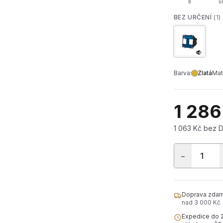
B
G
BEZ URČENÍ
(1)
Barva:
Zlatá
Mat
1 286
1 063 Kč bez 
−
Doprava zdar
nad 3 000 Kč
Expedice do 