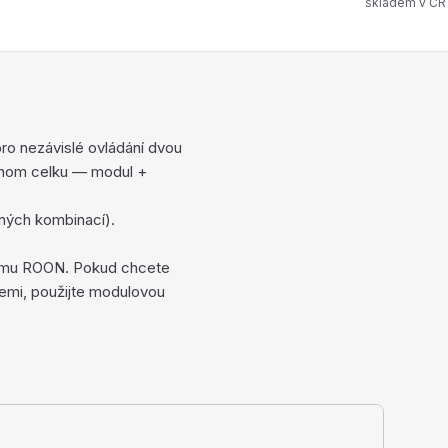
skladem v ČR
ro nezávislé ovládání dvou
ednom celku — modul +
evných kombinací).
stému ROON. Pokud chcete
emi, použijte modulovou