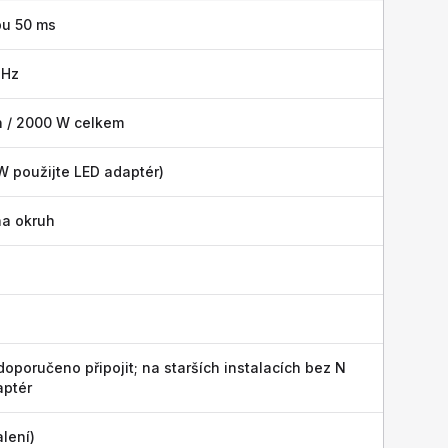
bu 50 ms
 Hz
h / 2000 W celkem
W použijte LED adaptér)
na okruh
oporučeno připojit; na starších instalacích bez N
aptér
lení)