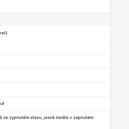
nač)
ut
é ve vypnutém stavu, jasně modré v zapnutém