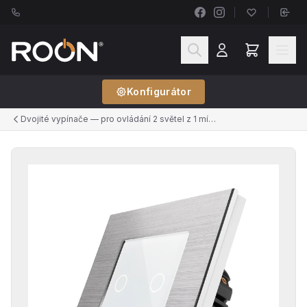
Konfigurátor
Dvojité vypínače — pro ovládání 2 světel z 1 místa (řazení č.5)