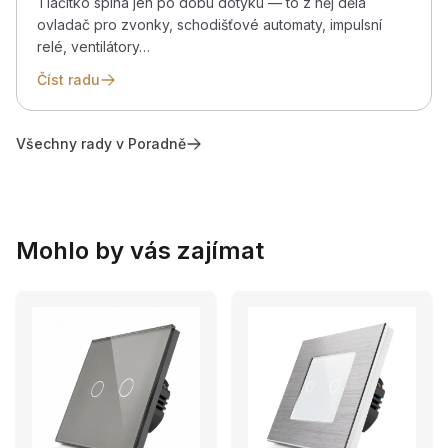
Tlačítko spíná jen po dobu dotyku — to z něj dělá
ovladač pro zvonky, schodišťové automaty, impulsní
relé, ventilátory…
Číst radu
Všechny rady v Poradně
Mohlo by vás zajímat