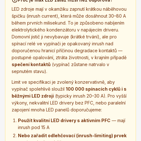
LED zdroje mají v okamžiku zapnutí krátkou náběhovou
špičku (inrush current), která může dosáhnout 30–80 A
během prvních milisekund. To je způsobeno nabíjením
elektrolytického kondenzátoru v napájecím driveru.
Domovní jistič ji nevybavuje (krátké trvání), ale pro
spínací relé ve vypínači je opakovaný inrush nad
doporučenou hranicí příčinou degradace kontaktů —
postupné opalování, ztráta životnosti, v krajním případě
spečení kontaktů
(vypínač zůstane natrvalo v
sepnutém stavu).
Limit ve specifikaci je zvolený konzervativně, aby
vypínač spolehlivě sloužil
100 000 spínacích cyklů i s
běžnými LED zdroji
(typicky inrush 20–30 A). Pro vyšší
výkony, nekvalitní LED drivery bez PFC, nebo paralelní
zapojení mnoha LED panelů doporučujeme:
Použít kvalitní LED drivery s aktivním PFC
— mají
inrush pod 15 A
Nebo zařadit odlehčovací (inrush-limiting) prvek