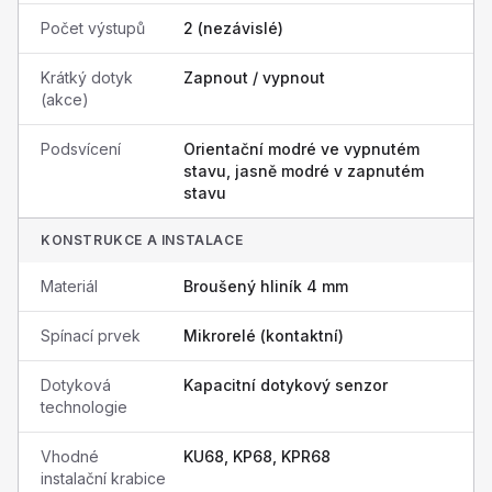
Počet výstupů
2 (nezávislé)
Krátký dotyk
Zapnout / vypnout
(akce)
Podsvícení
Orientační modré ve vypnutém
stavu, jasně modré v zapnutém
stavu
KONSTRUKCE A INSTALACE
Materiál
Broušený hliník 4 mm
Spínací prvek
Mikrorelé (kontaktní)
Dotyková
Kapacitní dotykový senzor
technologie
Vhodné
KU68, KP68, KPR68
instalační krabice