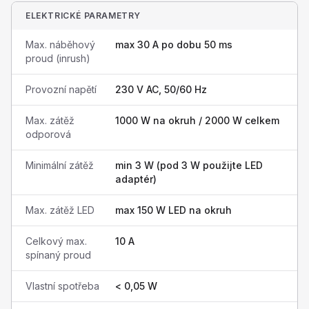
ELEKTRICKÉ PARAMETRY
Max. náběhový
max 30 A po dobu 50 ms
proud (inrush)
Provozní napětí
230 V AC, 50/60 Hz
Max. zátěž
1000 W na okruh / 2000 W celkem
odporová
Minimální zátěž
min 3 W (pod 3 W použijte LED
adaptér)
Max. zátěž LED
max 150 W LED na okruh
Celkový max.
10 A
spínaný proud
Vlastní spotřeba
< 0,05 W