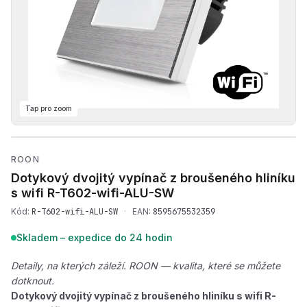
Tap pro zoom
Přehrát produktové video — 
ROON
Dotykový dvojitý vypínač z broušeného hliníku
s wifi
R-T602-wifi-ALU-SW
Kód:
R-T602-wifi-ALU-SW
·
EAN:
8595675532359
Skladem – expedice do 24 hodin
Detaily, na kterých záleží. ROON — kvalita, které se můžete
dotknout.
Dotykový dvojitý vypínač z broušeného hliníku s wifi R-