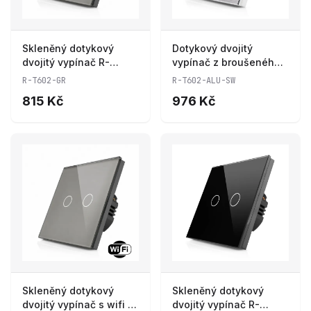
Skleněný dotykový
Dotykový dvojitý
dvojitý vypínač R-
vypínač z broušeného
T602-GR
hliníku R-T602-ALU-SW
R-T602-GR
R-T602-ALU-SW
815 Kč
976 Kč
Skleněný dotykový
Skleněný dotykový
dvojitý vypínač s wifi R-
dvojitý vypínač R-