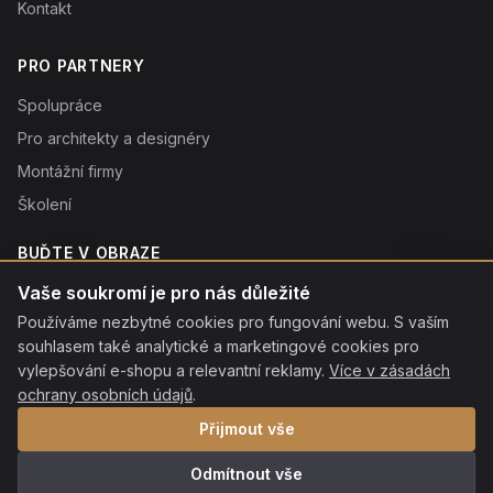
Kontakt
PRO PARTNERY
Spolupráce
Pro architekty a designéry
Montážní firmy
Školení
BUĎTE V OBRAZE
Novinky o produktech, tipy a slevy. Typicky 1× týdně.
Vaše soukromí je pro nás důležité
Používáme nezbytné cookies pro fungování webu. S vaším
Odebírat
souhlasem také analytické a marketingové cookies pro
Odebráním souhlasíte se
vylepšování e-shopu a relevantní reklamy.
zpracováním osobních údajů
. Odhlásit se můžete kdykoliv
Více v zásadách
kliknutím na odkaz v patičce každého e-mailu.
ochrany osobních údajů
.
Přijmout vše
Odmítnout vše
© 2026 ROON s.r.o. Všechna práva vyhrazena.
·
Ochrana osobních