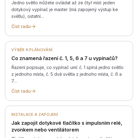
Jedno světlo můžete ovládat až ze čtyř míst: jeden
dotykový vypínač je master (má zapojený výstup ke
světlu), ostatní…
Číst radu
VÝBĚR A PLÁNOVÁNÍ
Co znamená řazení č. 1, 5, 6 a 7 u vypínačů?
Řazení popisuje, co vypínač umí: č. 1 spíná jedno světlo
z jednoho místa, č. 5 dvě světla z jednoho místa, č. 6 a
7…
Číst radu
INSTALACE A ZAPOJENÍ
Jak zapojit dotykové tlačítko s impulsním relé,
zvonkem nebo ventilátorem