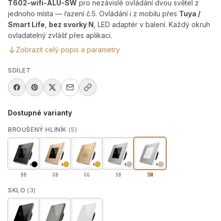
T602-wifi-ALU-SW
pro nezávislé ovládání dvou světel z
jednoho místa — řazení č.5. Ovládání i z mobilu přes
Tuya /
Smart Life
,
bez svorky N
, LED adaptér v balení. Každý okruh
ovladatelný zvlášť přes aplikaci.
Zobrazit celý popis a parametry
SDÍLET
Dostupné varianty
BROUŠENÝ HLINÍK
(5)
BB
GB
GG
SB
SW
SKLO
(3)