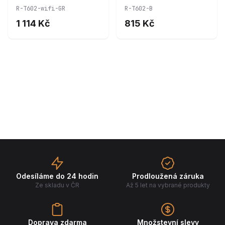
T602-wifi-GR
T602-B
R-T602-wifi-GR
R-T602-B
1 114 Kč
815 Kč
Odesíláme do 24 hodin
Prodloužená záruka
Ze skladu v ČR
Až 5 let na vybrané produkty
Doprava zdarma
Množstevní slevy