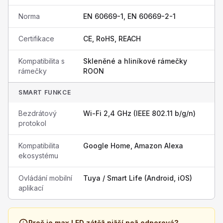
Norma
EN 60669-1, EN 60669-2-1
Certifikace
CE, RoHS, REACH
Kompatibilita s
Skleněné a hliníkové rámečky
rámečky
ROON
SMART FUNKCE
Bezdrátový
Wi-Fi 2,4 GHz (IEEE 802.11 b/g/n)
protokol
Kompatibilita
Google Home, Amazon Alexa
ekosystému
Ovládání mobilní
Tuya / Smart Life (Android, iOS)
aplikací
Proč je max LED zátěž nižší než odporová?