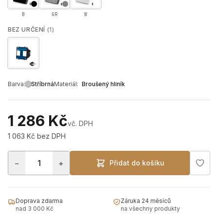
B
GR
W
BEZ URČENÍ
(1)
Barva:
Stříbrná
Materiál:
Broušený hliník
1 286 Kč
vč. DPH
1 063 Kč bez DPH
−
+
Přidat do košíku
Doprava zdarma
Záruka 24 měsíců
nad 3 000 Kč
na všechny produkty