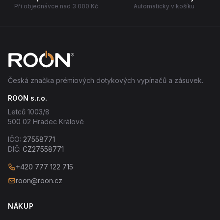
Při objednávce nad 3 000 Kč
Automaticky v košíku
Česká značka prémiových dotykových vypínačů a zásuvek.
ROON s.r.o.
Letců 1003/8
500 02 Hradec Králové
IČO:
27558771
DIČ:
CZ27558771
+420 777 122 715
roon@roon.cz
NÁKUP