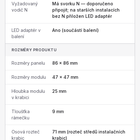
Vyžadovaný
Má svorku N — doporučeno
vodič N
připojit; na starších instalacích
bez N přiložen LED adaptér
LED adaptér v
Ano (součástí balení)
balení
ROZMĚRY PRODUKTU
Rozměry panelu
86 × 86 mm
Rozměry modulu
47 × 47 mm
Hloubka modulu
25 mm
v krabici
Tloušťka
9 mm
rámečku
Osová rozteč
71 mm (rozteč středů instalačních
krabic
krabic)