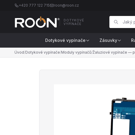
+420 777 122 715
roon@roon.cz
DOTYKOVÉ
VYPÍNAČE
Dotykové vypínače
Zásuvky
R
Úvod
/
Dotykové vypínače
/
Moduly vypínačů
/