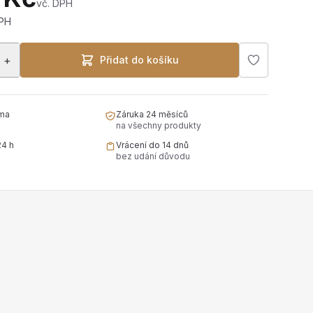
vč. DPH
DPH
+
Přidat do košíku
ma
Záruka 24 měsíců
na všechny produkty
24 h
Vrácení do 14 dnů
bez udání důvodu