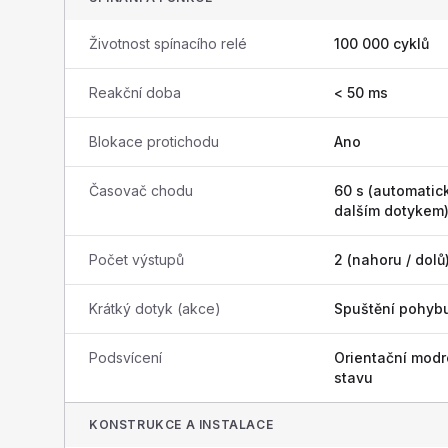
Životnost spínacího relé
100 000 cyklů
Reakční doba
< 50 ms
Blokace protichodu
Ano
Časovač chodu
60 s (automati
dalším dotykem
Počet výstupů
2 (nahoru / dolů
Krátký dotyk (akce)
Spuštění pohyb
Podsvícení
Orientační modr
stavu
KONSTRUKCE A INSTALACE