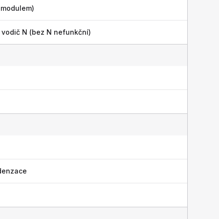
i modulem)
vodič N (bez N nefunkční)
denzace