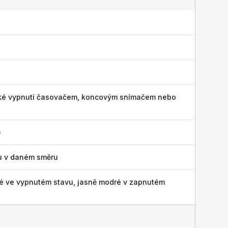
cké vypnutí časovačem, koncovým snímačem nebo
)
)
u v daném směru
é ve vypnutém stavu, jasně modré v zapnutém