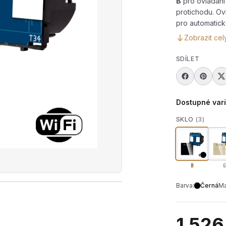
B
pro ovládání 
protichodu. Ov
pro automatické
Zobrazit cel
SDÍLET
Dostupné var
SKLO
(3)
B
G
Barva:
Černá
Ma
rát produktové video — Modul žaluziového dotykového vy
1 526