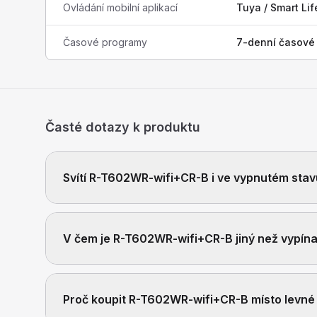
Ovládání mobilní aplikací
Tuya / Smart Lif
Časové programy
7-denní časové p
Časté dotazy k produktu
Svítí R-T602WR-wifi+CR-B i ve vypnutém sta
V čem je R-T602WR-wifi+CR-B jiný než vypína
Proč koupit R-T602WR-wifi+CR-B místo levné v