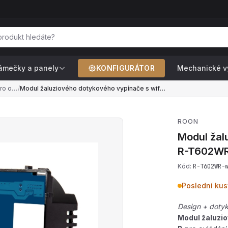
ámečky a panely
KONFIGURÁTOR
Mechanické v
Žaluziové vypínače — pro ovládání motoru rolet a žaluzií
/
Modul žaluziového dotykového vypínače s wifi R-T602WR-wifi+CR-B
ROON
Modul žal
R-T602WR
Kód:
R-T602WR-
Poslední kus
Design + doty
Modul žaluzi