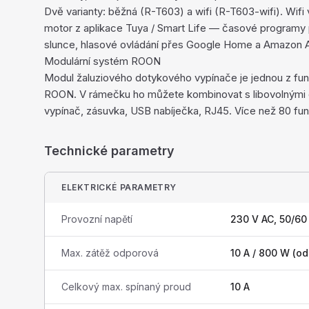
Dvě varianty: běžná (R-T603) a wifi (R-T603-wifi). Wifi
motor z aplikace Tuya / Smart Life — časové programy
slunce, hlasové ovládání přes Google Home a Amazon A
Modulární systém ROON
Modul žaluziového dotykového vypínače je jednou z fu
ROON. V rámečku ho můžete kombinovat s libovolnými 
vypínač, zásuvka, USB nabíječka, RJ45. Více než 80 funk
Technické parametry
ELEKTRICKÉ PARAMETRY
Provozní napětí
230 V AC, 50/60
Max. zátěž odporová
10 A / 800 W (o
Celkový max. spínaný proud
10 A