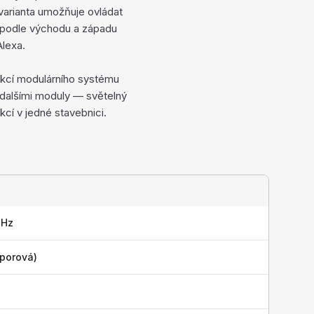
 varianta umožňuje ovládat
 podle východu a západu
lexa.
nkcí modulárního systému
dalšími moduly — světelný
cí v jedné stavebnici.
 Hz
dporová)