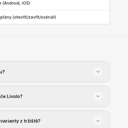
e (Android, iOS)
lány (otevřít/zavřít/scénář)
vu?
če Livolo?
arianty z tržiště?