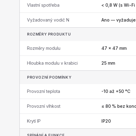
Vlastní spotřeba
< 0,8 W (s Wi-F
Vyžadovaný vodič N
Ano — vyžaduje 
ROZMĚRY PRODUKTU
Rozměry modulu
47 × 47 mm
Hloubka modulu v krabici
25 mm
PROVOZNÍ PODMÍNKY
Provozní teplota
-10 až +50 °C
Provozní vlhkost
≤ 80 % bez kon
Krytí IP
IP20
SPÍNÁNÍ A FUNKCE