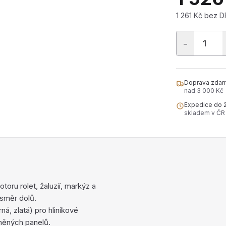
1 261 Kč bez 
−
Doprava zdar
nad 3 000 Kč
Expedice do 
skladem v ČR
oru rolet, žaluzií, markýz a
 směr dolů.
á, zlatá) pro hliníkové
něných panelů.