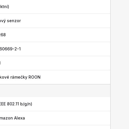
ktní)
ový senzor
R68
 60669-2-1
H
níkové rámečky ROON
EEE 802.11 b/g/n)
mazon Alexa