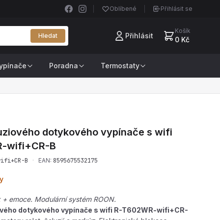
Oblíbené
Přihlásit se
Košík
Přihlásit
Hledat
0 Kč
ypínače
Poradna
Termostaty
uziového dotykového vypínače s wifi
-wifi+CR-B
wifi+CR-B
·
EAN:
8595675532175
y
k + emoce. Modulární systém ROON.
ového dotykového vypínače s wifi R-T602WR-wifi+CR-