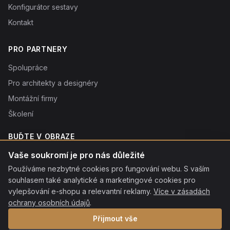
Konfigurátor sestavy
Kontakt
PRO PARTNERY
Spolupráce
Pro architekty a designéry
Montážní firmy
Školení
BUĎTE V OBRAZE
Novinky o produktech, tipy a slevy. Typicky 1× týdně.
Vaše soukromí je pro nás důležité
Používáme nezbytné cookies pro fungování webu. S vaším
Odebírat
souhlasem také analytické a marketingové cookies pro
Odebráním souhlasíte se
vylepšování e-shopu a relevantní reklamy.
zpracováním osobních údajů
. Odhlásit se můžete kdykoliv
Více v zásadách
kliknutím na odkaz v patičce každého e-mailu.
ochrany osobních údajů
.
Přijmout vše