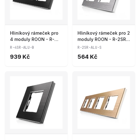
Hliníkový rámeček pro
Hliníkový rámeček pro 2
4 moduly ROON - R-
moduly ROON - R-2SR-
4SR-ALU-B
ALU-S
R-4SR-ALU-B
R-2SR-ALU-S
939 Kč
564 Kč