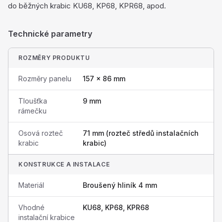
do běžných krabic KU68, KP68, KPR68, apod.
Technické parametry
ROZMĚRY PRODUKTU
Rozměry panelu
157 × 86 mm
Tloušťka
9 mm
rámečku
Osová rozteč
71 mm (rozteč středů instalačních
krabic
krabic)
KONSTRUKCE A INSTALACE
Materiál
Broušený hliník 4 mm
Vhodné
KU68, KP68, KPR68
instalační krabice