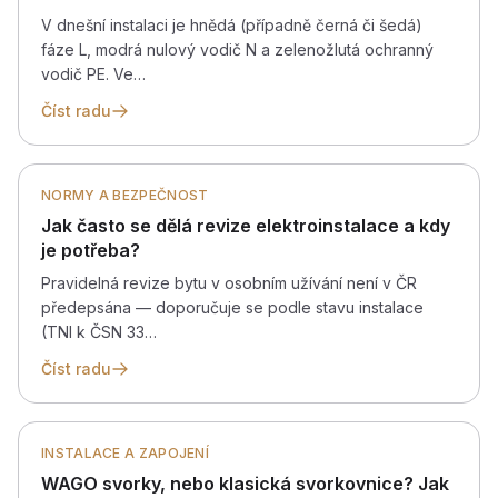
V dnešní instalaci je hnědá (případně černá či šedá)
fáze L, modrá nulový vodič N a zelenožlutá ochranný
vodič PE. Ve…
Číst radu
NORMY A BEZPEČNOST
Jak často se dělá revize elektroinstalace a kdy
je potřeba?
Pravidelná revize bytu v osobním užívání není v ČR
předepsána — doporučuje se podle stavu instalace
(TNI k ČSN 33…
Číst radu
INSTALACE A ZAPOJENÍ
WAGO svorky, nebo klasická svorkovnice? Jak