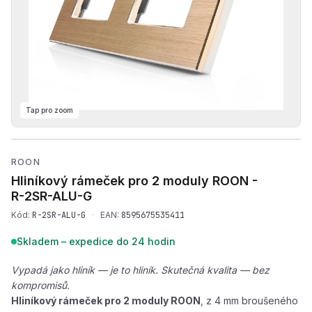
Tap pro zoom
Přehrát produktové video —
ROON
Hliníkový rámeček pro 2 moduly ROON -
R-2SR-ALU-G
Kód:
R-2SR-ALU-G
·
EAN:
8595675535411
Skladem – expedice do 24 hodin
Vypadá jako hliník — je to hliník. Skutečná kvalita — bez
kompromisů.
Hliníkový rámeček pro 2 moduly ROON
, z 4 mm broušeného