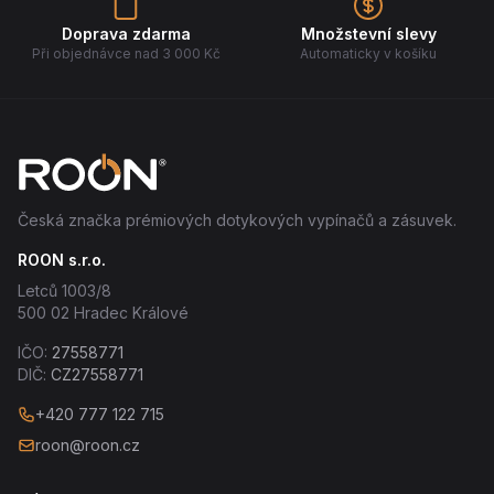
Doprava zdarma
Množstevní slevy
Při objednávce nad 3 000 Kč
Automaticky v košíku
Česká značka prémiových dotykových vypínačů a zásuvek.
ROON s.r.o.
Letců 1003/8
500 02 Hradec Králové
IČO:
27558771
DIČ:
CZ27558771
+420 777 122 715
roon@roon.cz