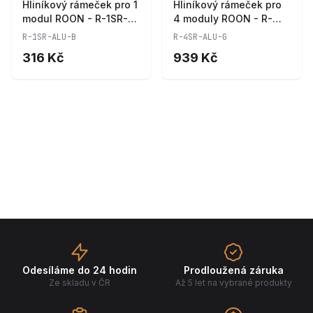
Hliníkový rámeček pro 1
Hliníkový rámeček pro
modul ROON - R-1SR-
4 moduly ROON - R-
ALU-B
4SR-ALU-G
R-1SR-ALU-B
R-4SR-ALU-G
316 Kč
939 Kč
Odesíláme do 24 hodin
Prodloužená záruka
Ze skladu v ČR
Až 5 let na vybrané produkty