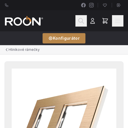
Konfigurátor
Hliníkové rámečky