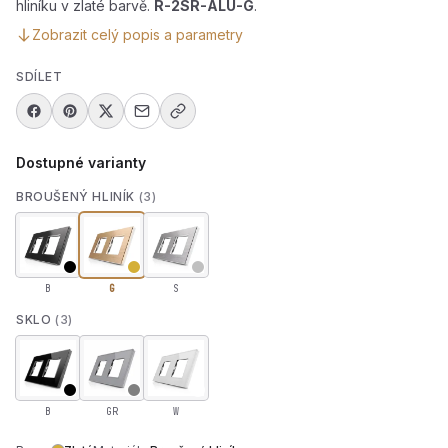
hliníku v zlaté barvě.
R-2SR-ALU-G
.
Zobrazit celý popis a parametry
SDÍLET
Dostupné varianty
BROUŠENÝ HLINÍK
(3)
B
G
S
SKLO
(3)
B
GR
W