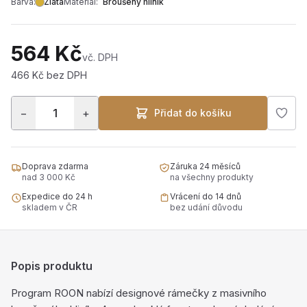
Barva:
Zlatá
Materiál:
Broušený hliník
564 Kč
vč. DPH
466 Kč bez DPH
−
+
Přidat do košíku
Doprava zdarma
Záruka 24 měsíců
nad 3 000 Kč
na všechny produkty
Expedice do 24 h
Vrácení do 14 dnů
skladem v ČR
bez udání důvodu
Popis produktu
Program ROON nabízí designové rámečky z masivního