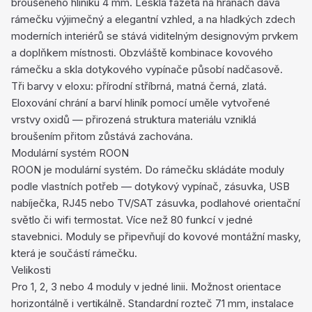
broušeného hliníku 4 mm. Lesklá fazeta na hranách dává
rámečku výjimečný a elegantní vzhled, a na hladkých zdech
moderních interiérů se stává viditelným designovým prvkem
a doplňkem místnosti. Obzvláště kombinace kovového
rámečku a skla dotykového vypínače působí nadčasově.
Tři barvy v eloxu: přírodní stříbrná, matná černá, zlatá.
Eloxování chrání a barví hliník pomocí uměle vytvořené
vrstvy oxidů — přirozená struktura materiálu vzniklá
broušením přitom zůstává zachována.
Modulární systém ROON
ROON je modulární systém. Do rámečku skládáte moduly
podle vlastních potřeb — dotykový vypínač, zásuvka, USB
nabíječka, RJ45 nebo TV/SAT zásuvka, podlahové orientační
světlo či wifi termostat. Více než 80 funkcí v jedné
stavebnici. Moduly se připevňují do kovové montážní masky,
která je součástí rámečku.
Velikosti
Pro 1, 2, 3 nebo 4 moduly v jedné linii. Možnost orientace
horizontálně i vertikálně. Standardní rozteč 71 mm, instalace