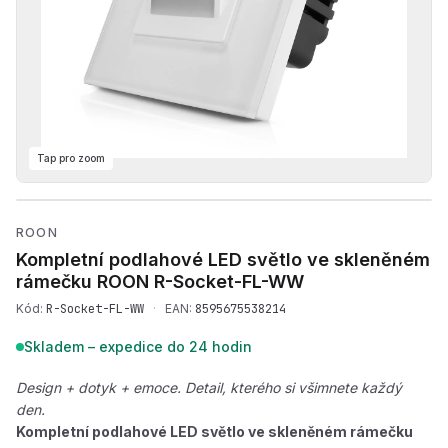
Tap pro zoom
Přehrát produktové video —
ROON
Kompletní podlahové LED světlo ve skleněném
rámečku ROON
R-Socket-FL-WW
Kód:
R-Socket-FL-WW
·
EAN:
8595675538214
Skladem – expedice do 24 hodin
Design + dotyk + emoce. Detail, kterého si všimnete každý
den.
Kompletní podlahové LED světlo ve skleněném rámečku