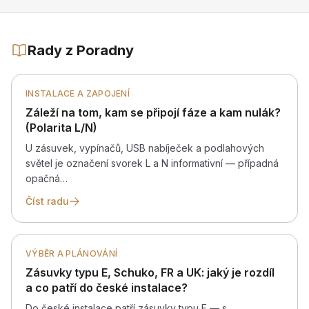
Rady z Poradny
INSTALACE A ZAPOJENÍ
Záleží na tom, kam se připojí fáze a kam nulák?
(Polarita L/N)
U zásuvek, vypínačů, USB nabíječek a podlahových
světel je označení svorek L a N informativní — případná
opačná…
Číst radu
VÝBĚR A PLÁNOVÁNÍ
Zásuvky typu E, Schuko, FR a UK: jaký je rozdíl
a co patří do české instalace?
Do české instalace patří zásuvky typu E — s