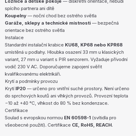
Ložnice a dětské pokoje
— diskrétní orientace, nebudí
spícího partnera ani dítě
Koupelny
— noční chod bez ostrého světla
Garáže, sklepy a technické místnosti
— bezpečná
orientace bez ostrého světla
Instalace
Standardní instalační krabice
KU68, KP68 nebo KPR68
umístěná u podlahy. Hloubka osazení 33 mm u klasických
variant, 27 mm u variant s PIR senzorem. Vyžaduje přívodní
vodič 230 V AC. Doporučujeme zapojení svěřit
kvalifikovanému elektrikáři.
Krytí a podmínky provozu
Krytí
IP20
— určeno pro vnitřní suché prostory. Není určeno
do sprchových koutů ani vlhkých provozů. Provozní teplota
−10 až +40 °C, vlhkost do 80 % bez kondenzace.
Certifikace
Soulad s evropskou normou
EN 60598-1
(svítidla pro
všeobecné použití). Certifikace
CE, RoHS, REACH
.