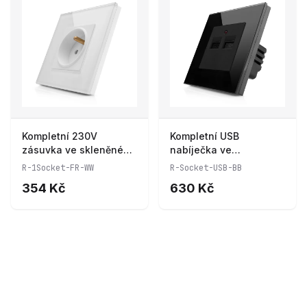
Kompletní 230V
Kompletní USB
zásuvka ve skleněném
nabíječka ve
rámečku R-1Socket-FR-
skleněném rámečku R-
R-1Socket-FR-WW
R-Socket-USB-BB
WW
Socket-USB-BB
354 Kč
630 Kč