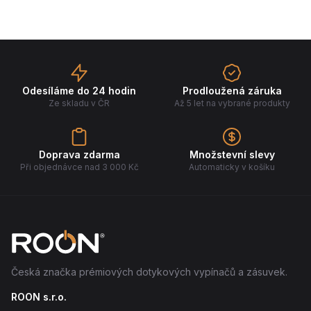
Odesíláme do 24 hodin
Prodloužená záruka
Ze skladu v ČR
Až 5 let na vybrané produkty
Doprava zdarma
Množstevní slevy
Při objednávce nad 3 000 Kč
Automaticky v košíku
Česká značka prémiových dotykových vypínačů a zásuvek.
ROON s.r.o.