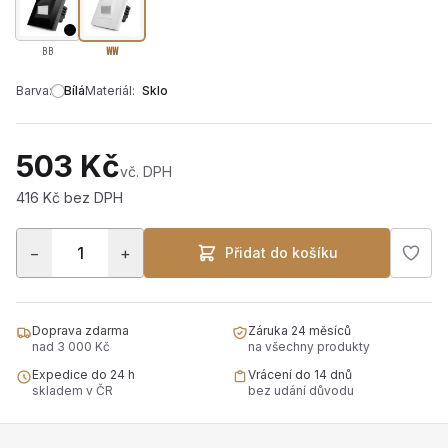
BB
WW
Barva:
Bílá
Materiál:
Sklo
503 Kč
vč. DPH
416 Kč bez DPH
−
+
Přidat do košíku
Doprava zdarma
Záruka 24 měsíců
nad 3 000 Kč
na všechny produkty
Expedice do 24 h
Vrácení do 14 dnů
skladem v ČR
bez udání důvodu