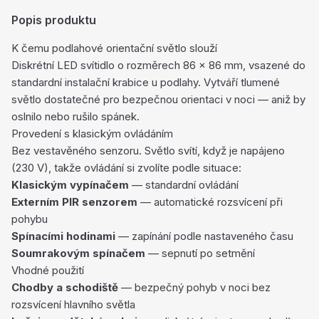
Popis produktu
K čemu podlahové orientační světlo slouží
Diskrétní LED svítidlo o rozměrech 86 × 86 mm, vsazené do
standardní instalační krabice u podlahy. Vytváří tlumené
světlo dostatečné pro bezpečnou orientaci v noci — aniž by
oslnilo nebo rušilo spánek.
Provedení s klasickým ovládáním
Bez vestavěného senzoru. Světlo svítí, když je napájeno
(230 V), takže ovládání si zvolíte podle situace:
Klasickým vypínačem
— standardní ovládání
Externím PIR senzorem
— automatické rozsvícení při
pohybu
Spínacími hodinami
— zapínání podle nastaveného času
Soumrakovým spínačem
— sepnutí po setmění
Vhodné použití
Chodby a schodiště
— bezpečný pohyb v noci bez
rozsvícení hlavního světla