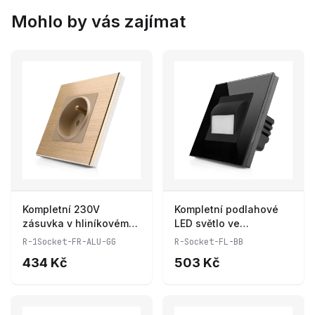
Mohlo by vás zajímat
Kompletní 230V
Kompletní podlahové
zásuvka v hliníkovém
LED světlo ve
rámečku R-1Socket-FR-
skleněném rámečku
R-1Socket-FR-ALU-GG
R-Socket-FL-BB
ALU-GG
ROON R-Socket-FL-BB
434 Kč
503 Kč