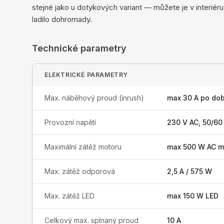
stejné jako u dotykových variant — můžete je v interiér
ladilo dohromady.
Technické parametry
ELEKTRICKÉ PARAMETRY
Max. náběhový proud (inrush)
max 30 A po do
Provozní napětí
230 V AC, 50/60
Maximální zátěž motoru
max 500 W AC m
Max. zátěž odporová
2,5 A / 575 W
Max. zátěž LED
max 150 W LED
Celkový max. spínaný proud
10 A