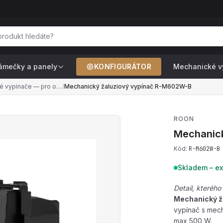
ámečky a panely
KONFIGURÁTOR
Mechanické v
Žaluziové vypínače — pro ovládání motoru rolet a žaluzií
/
Mechanický žaluziový vypínač R-M602W-B
ROON
Mechanick
Kód:
R-M602W-B
Skladem – ex
Detail, kteréh
Mechanický ž
vypínač s mech
max 500 W.