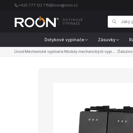
+420 777 122 715
roon@roon.cz
DOTYKOVÉ
VYPÍNAČE
Dotykové vypínače
Zásuvky
R
Úvod
/
Mechanické vypínače
/
Moduly mechanických vypínačů
/