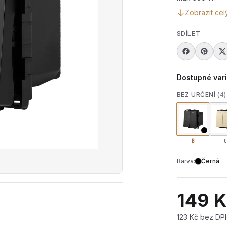
Zobrazit cel
SDÍLET
Dostupné var
BEZ URČENÍ
(4)
B
G
Barva:
Černá
rát produktové video — Mechanický žaluziový vypínač 
149 
123 Kč bez DP