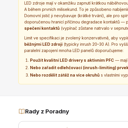
LED zdroje mají v okamžiku zapnutí krátkou náběhovou
A během prvních milisekund. To je způsobeno nabíjení
Domovní jistič ji nevybavuje (krátké trvání), ale pro sp
doporučenou hranicí příčinou degradace kontaktů — pos
spečení kontaktů
(vypínač zůstane natrvalo v sepnut
Limit ve specifikaci je zvolený konzervativně, aby vypí
běžnými LED zdroji
(typicky inrush 20–30 A). Pro vyšš
paralelní zapojení mnoha LED panelů doporučujeme:
Použít kvalitní LED drivery s aktivním PFC
— mají 
Nebo zařadit odlehčovací (inrush-limiting) prve
Nebo rozdělit zátěž na více okruhů
s vlastními vyp
Rady z Poradny