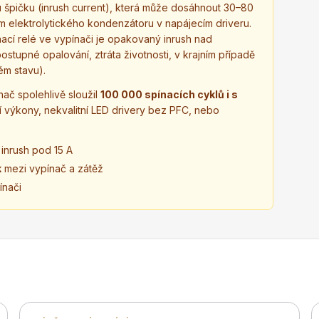
 špičku (inrush current), která může dosáhnout 30–80
m elektrolytického kondenzátoru v napájecím driveru.
ínací relé ve vypínači je opakovaný inrush nad
tupné opalování, ztráta životnosti, v krajním případě
ém stavu).
nač spolehlivě sloužil
100 000 spínacích cyklů i s
í výkony, nekvalitní LED drivery bez PFC, nebo
inrush pod 15 A
k
mezi vypínač a zátěž
ínači