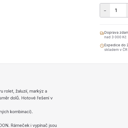
−
Doprava zdar
nad 3 000 Kč
Expedice do 
skladem v ČR
rolet, žaluzií, markýz a
směr dolů. Hotové řešení v
evných kombinací).
OON. Rámeček i vypínač jsou