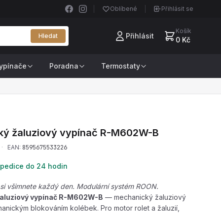
Oblíbené
Přihlásit se
Košík
Přihlásit
Hledat
0 Kč
ypínače
Poradna
Termostaty
ý žaluziový vypínač
R-M602W-B
·
EAN:
8595675533226
pedice do 24 hodin
o si všimnete každý den. Modulární systém ROON.
aluziový vypínač R-M602W-B
— mechanický žaluziový
anickým blokováním kolébek. Pro motor rolet a žaluzií,