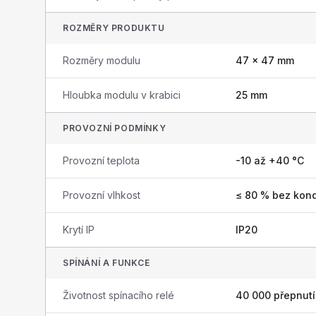
ROZMĚRY PRODUKTU
Rozměry modulu
47 × 47 mm
Hloubka modulu v krabici
25 mm
PROVOZNÍ PODMÍNKY
Provozní teplota
-10 až +40 °C
Provozní vlhkost
≤ 80 % bez kon
Krytí IP
IP20
SPÍNÁNÍ A FUNKCE
Životnost spínacího relé
40 000 přepnutí