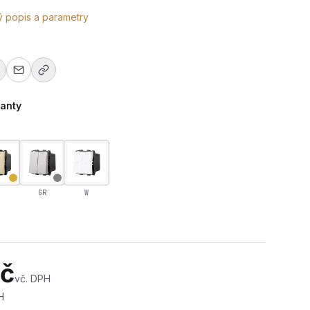
ý popis a parametry
ianty
GR
W
R-M602W-B
Kč
vč. DPH
H