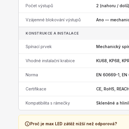
Počet výstupů
2 (nahoru / dolů
Vzájemné blokování výstupů
Ano — mechanic
KONSTRUKCE A INSTALACE
Spínací prvek
Mechanický spína
Vhodné instalační krabice
KU68, KP68, KP
Norma
EN 60669-1, EN
Certifikace
CE, RoHS, REAC
Kompatibilita s rámečky
Skleněné a hli
Proč je max LED zátěž nižší než odporová?