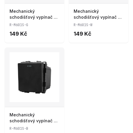
Mechanický
Mechanický
schodišťový vypínač R-
schodišťový vypínač R-
M601S-G
M601S-W
R-M601S-G
R-M601S-W
149 Kč
149 Kč
Mechanický
schodišťový vypínač R-
M601S-B
R-M601S-B