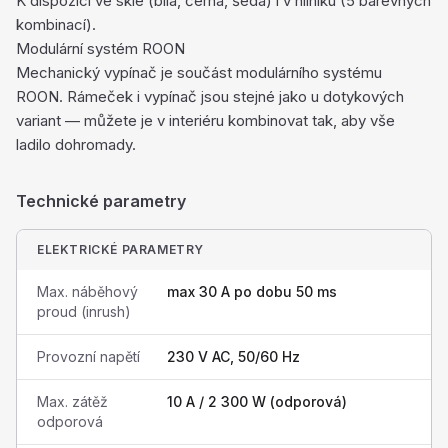
K dispozici ve skle (bílá, černá, šedá) i v hliníku (5 barevných
kombinací).
Modulární systém ROON
Mechanický vypínač je součást modulárního systému
ROON. Rámeček i vypínač jsou stejné jako u dotykových
variant — můžete je v interiéru kombinovat tak, aby vše
ladilo dohromady.
Technické parametry
ELEKTRICKÉ PARAMETRY
Max. náběhový
max 30 A po dobu 50 ms
proud (inrush)
Provozní napětí
230 V AC, 50/60 Hz
Max. zátěž
10 A / 2 300 W (odporová)
odporová