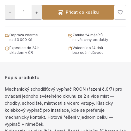
−
+
Přidat do košíku
Doprava zdarma
Záruka 24 měsíců
nad 3 000 Kč
na všechny produkty
Expedice do 24 h
Vrácení do 14 dnů
skladem v ČR
bez udání důvodu
Popis produktu
Mechanický schodišťový vypínač ROON (řazení č.6/7) pro
ovládání jednoho světelného okruhu ze 2 a více míst —
chodby, schodiště, místnosti s vícero vstupy. Klasický
kolébkový vypínač pro instalace, kde se preferuje
mechanický kontakt. Hotové řešení v jednom celku —
vypínač + rámeček.