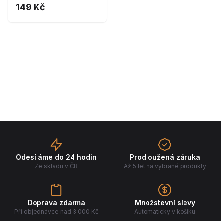
149 Kč
Odesíláme do 24 hodin
Prodloužená záruka
Ze skladu v ČR
Až 5 let na vybrané produkty
Doprava zdarma
Množstevní slevy
Při objednávce nad 3 000 Kč
Automaticky v košíku