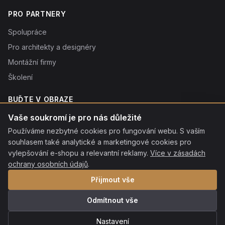
PRO PARTNERY
Spolupráce
Pro architekty a designéry
Montážní firmy
Školení
BUĎTE V OBRAZE
Novinky o produktech, tipy a slevy. Typicky 1× týdně.
Vaše soukromí je pro nás důležité
Používáme nezbytné cookies pro fungování webu. S vaším
Odebírat
souhlasem také analytické a marketingové cookies pro
Odebráním souhlasíte se
vylepšování e-shopu a relevantní reklamy.
zpracováním osobních údajů
. Odhlásit se můžete kdykoliv
Více v zásadách
kliknutím na odkaz v patičce každého e-mailu.
ochrany osobních údajů
.
Přijmout vše
Odmítnout vše
© 2026 ROON s.r.o. Všechna práva vyhrazena.
·
Ochrana osobních
údajů
·
Nastavení cookies
·
Mapa stránek
Nastavení
Platební metody:
VISA
MC
QR
Apple Pay