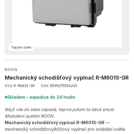
Tap pro zoom
Přehrát produktové video —
ROON
Mechanický schodišťový vypínač
R-M601S-GR
Kód:
R-M601S-GR
·
EAN:
8595675554245
Skladem – expedice do 24 hodin
Když vše do sebe zapadá, teprve potom to dává smysl.
Modulární systém ROON.
Mechanický schodišťový vypínač R-M601S-GR
—
mechanický schodišťový/křížový vypínač pro ovládání světla