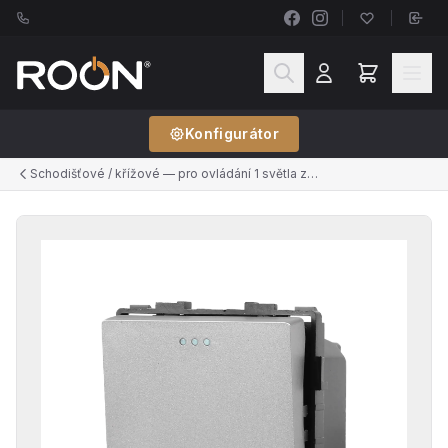
Konfigurátor
Schodišťové / křížové — pro ovládání 1 světla ze 2+ míst (řazení č.6, č.7)