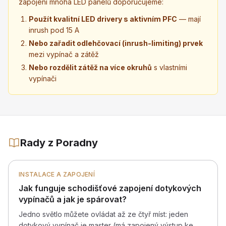
zapojení mnoha LED panelů doporučujeme:
Použít kvalitní LED drivery s aktivním PFC
— mají
inrush pod 15 A
Nebo zařadit odlehčovací (inrush-limiting) prvek
mezi vypínač a zátěž
Nebo rozdělit zátěž na více okruhů
s vlastními
vypínači
Rady z Poradny
INSTALACE A ZAPOJENÍ
Jak funguje schodišťové zapojení dotykových
vypínačů a jak je spárovat?
Jedno světlo můžete ovládat až ze čtyř míst: jeden
dotykový vypínač je master (má zapojený výstup ke