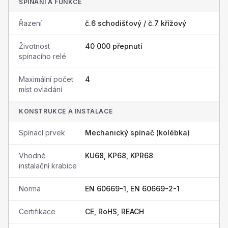
SPÍNÁNÍ A FUNKCE
Řazení
č.6 schodišťový / č.7 křížový
Životnost
40 000 přepnutí
spínacího relé
Maximální počet
4
míst ovládání
KONSTRUKCE A INSTALACE
Spínací prvek
Mechanický spínač (kolébka)
Vhodné
KU68, KP68, KPR68
instalační krabice
Norma
EN 60669-1, EN 60669-2-1
Certifikace
CE, RoHS, REACH