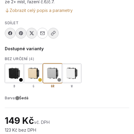
ze 2+ míst, řazení č.6/č.7.
Zobrazit celý popis a parametry
SDÍLET
Dostupné varianty
BEZ URČENÍ
(4)
B
G
GR
W
Barva:
Šedá
149 Kč
vč. DPH
123 Kč bez DPH