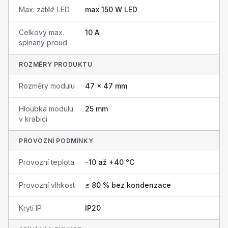
Max. zátěž LED
max 150 W LED
Celkový max.
10 A
spínaný proud
ROZMĚRY PRODUKTU
Rozměry modulu
47 × 47 mm
Hloubka modulu
25 mm
v krabici
PROVOZNÍ PODMÍNKY
Provozní teplota
-10 až +40 °C
Provozní vlhkost
≤ 80 % bez kondenzace
Krytí IP
IP20