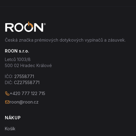
Česká značka prémiových dotykových vypínačů a zásuvek.
ROON s.r.o.
Letců 1003/8
500 02 Hradec Králové
IČO:
27558771
DIČ:
CZ27558771
+420 777 122 715
roon@roon.cz
NÁKUP
Košík