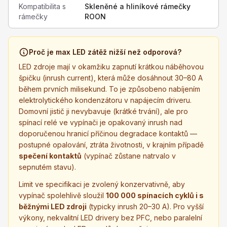
Kompatibilita s
Skleněné a hliníkové rámečky
rámečky
ROON
Proč je max LED zátěž nižší než odporová?
LED zdroje mají v okamžiku zapnutí krátkou náběhovou
špičku (inrush current), která může dosáhnout 30–80 A
během prvních milisekund. To je způsobeno nabíjením
elektrolytického kondenzátoru v napájecím driveru.
Domovní jistič ji nevybavuje (krátké trvání), ale pro
spínací relé ve vypínači je opakovaný inrush nad
doporučenou hranicí příčinou degradace kontaktů —
postupné opalování, ztráta životnosti, v krajním případě
spečení kontaktů
(vypínač zůstane natrvalo v
sepnutém stavu).
Limit ve specifikaci je zvolený konzervativně, aby
vypínač spolehlivě sloužil
100 000 spínacích cyklů i s
běžnými LED zdroji
(typicky inrush 20–30 A). Pro vyšší
výkony, nekvalitní LED drivery bez PFC, nebo paralelní