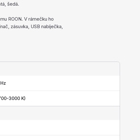
tá, šedá.
tému ROON. V rámečku ho
nač, zásuvka, USB nabíječka,
 Hz
700-3000 K)