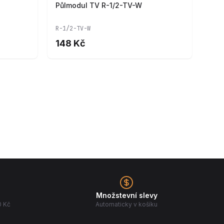
Půlmodul TV R-1/2-TV-W
R-1/2-TV-W
148 Kč
Množstevní slevy
0 Kč
Automaticky v košíku