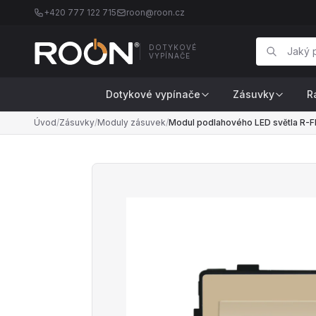
+420 777 122 715
roon@roon.cz
DOTYKOVÉ
VYPÍNAČE
Dotykové vypínače
Zásuvky
R
Úvod
/
Zásuvky
/
Moduly zásuvek
/
Modul podlahového LED světla R-