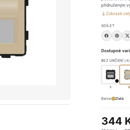
přidruženým v
Zobrazit cel
SDÍLET
Dostupné var
BEZ URČENÍ
(4)
B
G
Barva:
Zlatá
rát produktové video — Modul podlahového LED světla R
344 