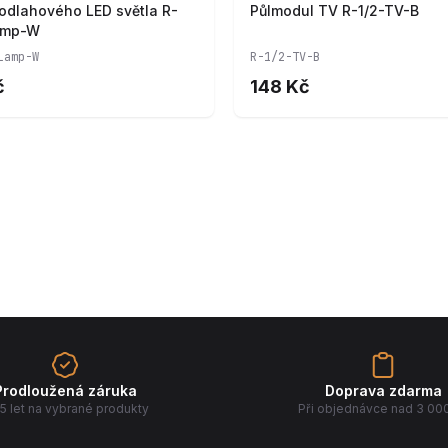
odlahového LED světla R-
Půlmodul TV R-1/2-TV-B
amp-W
Lamp-W
R-1/2-TV-B
č
148 Kč
Prodloužená záruka
Doprava zdarma
5 let na vybrané produkty
Při objednávce nad 3 00