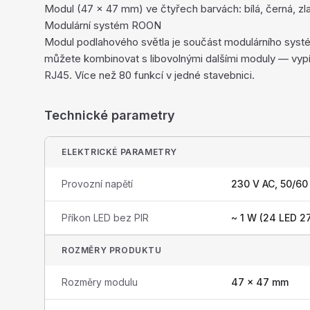
Modul (47 × 47 mm) ve čtyřech barvách: bílá, černá, zla
Modulární systém ROON
Modul podlahového světla je součást modulárního sys
můžete kombinovat s libovolnými dalšími moduly — vypí
RJ45. Více než 80 funkcí v jedné stavebnici.
Technické parametry
ELEKTRICKÉ PARAMETRY
Provozní napětí
230 V AC, 50/60
Příkon LED bez PIR
~ 1 W (24 LED 2
ROZMĚRY PRODUKTU
Rozměry modulu
47 × 47 mm