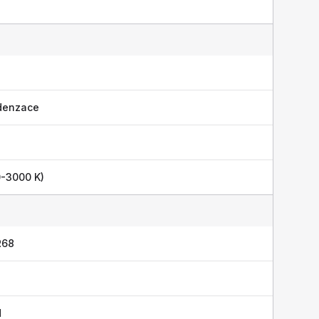
denzace
0-3000 K)
R68
H