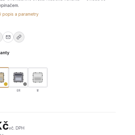
ypínačem.
ý popis a parametry
ianty
GR
W
-Floor-Lamp-G
Kč
vč. DPH