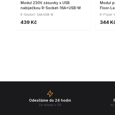
Modul 230V zásuvky s USB
Modul p
nabíječkou R-Socket-16A+USB-W
Floor-L
R-Socket-16A+USB-W
R-Floor-
439 Kč
344 K
Odesíláme do 24 hodin
Ze skladu v ČR
Až 