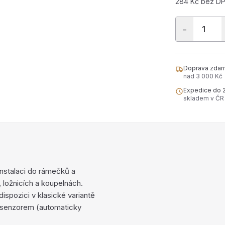
284 Kč bez D
−
Doprava zdar
nad 3 000 Kč
Expedice do 
skladem v ČR
nstalaci do rámečků a
, ložnicích a koupelnách.
ispozici v klasické variantě
 senzorem (automaticky