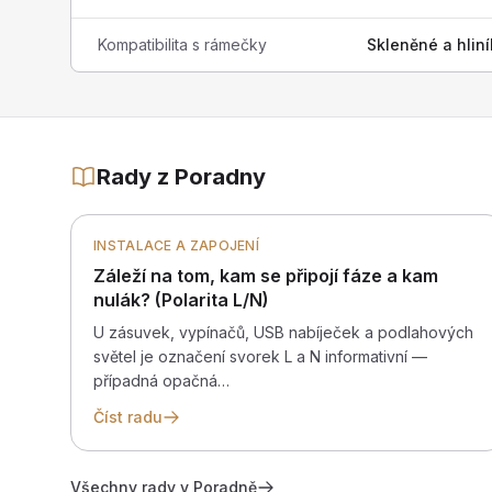
Kompatibilita s rámečky
Skleněné a hli
Rady z Poradny
INSTALACE A ZAPOJENÍ
Záleží na tom, kam se připojí fáze a kam
nulák? (Polarita L/N)
U zásuvek, vypínačů, USB nabíječek a podlahových
světel je označení svorek L a N informativní —
případná opačná…
Číst radu
Všechny rady v Poradně