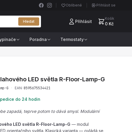
Oblíbené
Přihlásit se
Košík
Přihlásit
Hledat
0 Kč
ypínače
Poradna
Termostaty
lahového LED světla
R-Floor-Lamp-G
amp-G
·
EAN:
8595675534421
pedice do 24 hodin
be zapadá, teprve potom to dává smysl. Modulární
ového LED světla R-Floor-Lamp-G
— modul
D orientačního světla. Klasická varianta — ovládá se