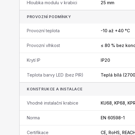
Hloubka modulu v krabici
25 mm
PROVOZNÍ PODMÍNKY
Provozní teplota
-10 až +40 °C
Provozní vlhkost
≤ 80 % bez kon
Krytí IP
IP20
Teplota barvy LED (bez PIR)
Teplá bílá (270
KONSTRUKCE A INSTALACE
Vhodné instalační krabice
KU68, KP68, KP
Norma
EN 60598-1
Certifikace
CE, RoHS, REAC