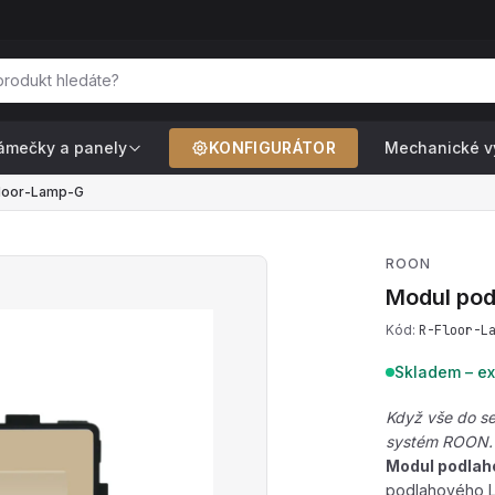
ámečky a panely
KONFIGURÁTOR
Mechanické v
Floor-Lamp-G
ROON
Modul pod
Kód:
R-Floor-L
Skladem – ex
Když vše do se
systém ROON.
Modul podlah
podlahového LE