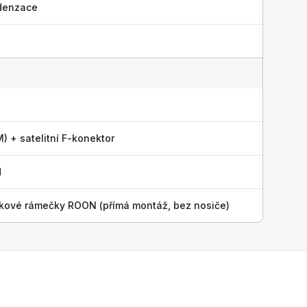
denzace
) + satelitní F-konektor
H
íkové rámečky ROON (přímá montáž, bez nosiče)