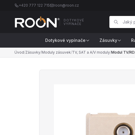
+420 777 122 715
roon@roon.cz
DOTYKOVÉ
VYPÍNAČE
Dotykové vypínače
Zásuvky
R
Úvod
/
Zásuvky
/
Moduly zásuvek
/
TV, SAT a A/V moduly
/
Modul TV/RD