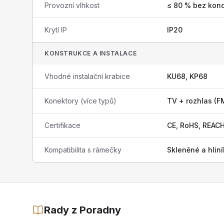
Provozní vlhkost
≤ 80 % bez kon
Krytí IP
IP20
KONSTRUKCE A INSTALACE
Vhodné instalační krabice
KU68, KP68
Konektory (více typů)
TV + rozhlas (FM
Certifikace
CE, RoHS, REAC
Kompatibilita s rámečky
Skleněné a hlin
Rady z Poradny