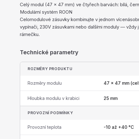
Celý modul (47 × 47 mm) ve čtyřech barvách: bílá, černá
Modulární systém ROON
Celomodulové zásuvky kombinujte v jednom vícenás
vypínači, 230V zásuvkami nebo dalšími moduly — vždy j
rámečku.
Technické parametry
ROZMĚRY PRODUKTU
Rozměry modulu
47 × 47 mm (cel
Hloubka modulu v krabici
25 mm
PROVOZNÍ PODMÍNKY
Provozní teplota
-10 až +40 °C