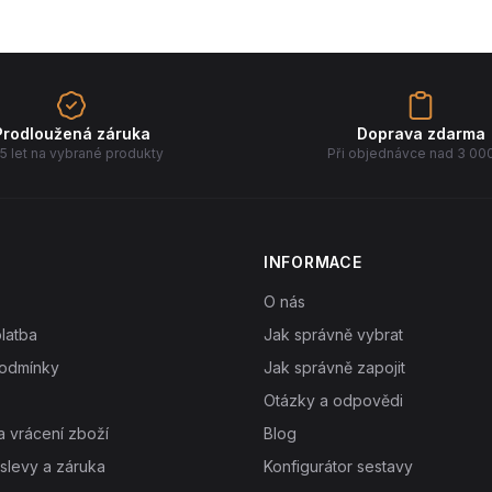
Prodloužená záruka
Doprava zdarma
5 let na vybrané produkty
Při objednávce nad 3 00
INFORMACE
O nás
latba
Jak správně vybrat
odmínky
Jak správně zapojit
Otázky a odpovědi
 vrácení zboží
Blog
slevy a záruka
Konfigurátor sestavy