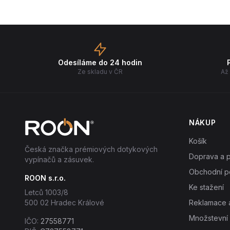
Odesíláme do 24 hodin
Ze skladu v ČR
Až 
NÁKUP
Košík
Česká značka prémiových dotykových
Doprava a p
vypínačů a zásuvek.
Obchodní p
ROON s.r.o.
Ke stažení
Letců 1003/8
500 02 Hradec Králové
Reklamace a
Množstevní 
IČO:
27558771