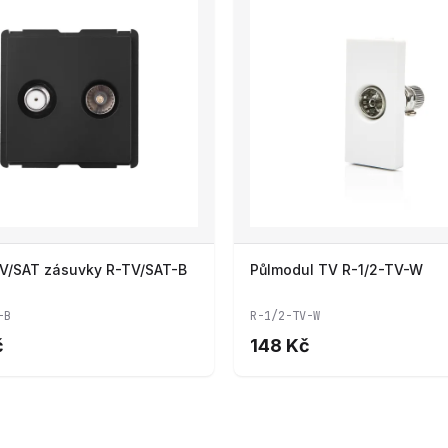
V/SAT zásuvky R-TV/SAT-B
Půlmodul TV R-1/2-TV-W
-B
R-1/2-TV-W
č
148 Kč