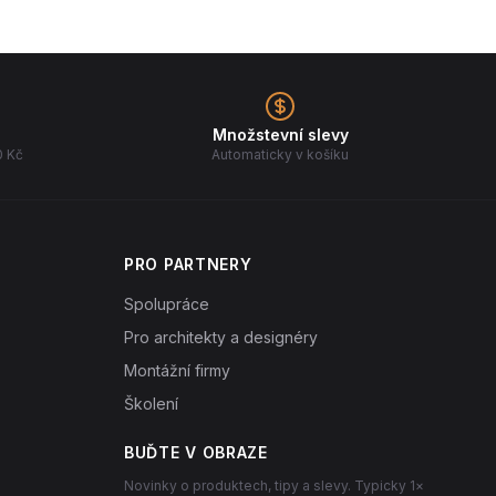
Množstevní slevy
0 Kč
Automaticky v košíku
PRO PARTNERY
Spolupráce
Pro architekty a designéry
Montážní firmy
Školení
BUĎTE V OBRAZE
Novinky o produktech, tipy a slevy. Typicky 1×