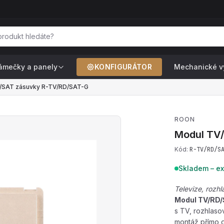
ámečky a panely
KONFIGURÁTOR
Mechanické v
/SAT zásuvky R-TV/RD/SAT-G
ROON
Modul TV
Kód:
R-TV/RD/S
Skladem – ex
Televize, rozh
Modul TV/RD/
s TV, rozhlaso
montáž přímo 