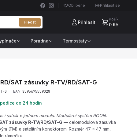
Oblíbené
Přihlásit se
Košík
Přihlásit
Hledat
0 Kč
ypínače
Poradna
Termostaty
/RD/SAT zásuvky
R-TV/RD/SAT-G
AT-G
·
EAN:
8595675559028
pedice do 24 hodin
las i satelit v jednom modulu. Modulární systém ROON.
SAT zásuvky R-TV/RD/SAT-G
— celomodulová zásuvka
vým (FM) a satelitním konektorem. Rozměr 47 × 47 mm,
do rámečku.