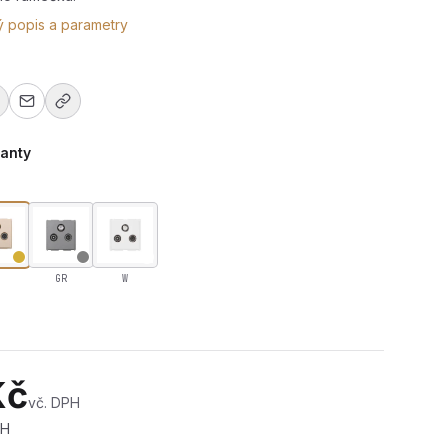
ý popis a parametry
ianty
GR
W
/RD/SAT-G
Kč
vč. DPH
PH