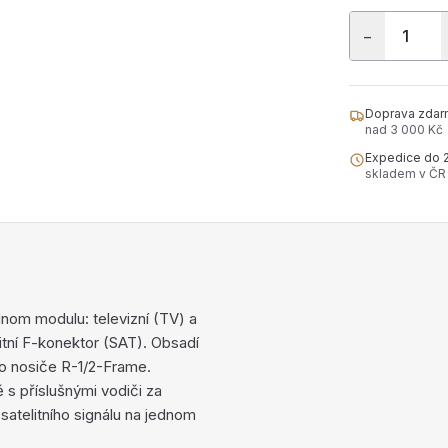
−
Doprava zdar
nad 3 000 Kč
Expedice do 
skladem v ČR
om modulu: televizní (TV) a
itní F-konektor (SAT). Obsadí
o nosiče R-1/2-Frame.
 s příslušnými vodiči za
satelitního signálu na jednom