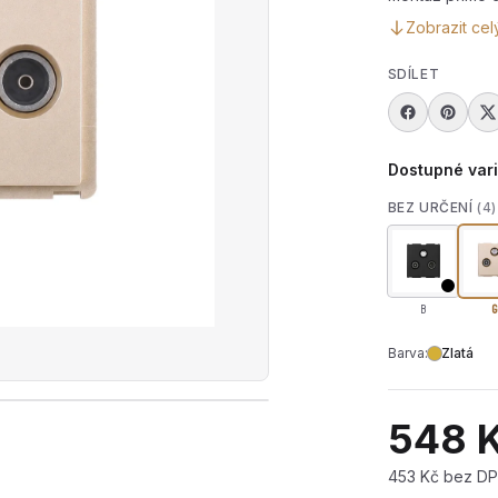
Zobrazit cel
SDÍLET
Dostupné var
BEZ URČENÍ
(4)
B
G
Barva:
Zlatá
rát produktové video — Modul TV/RD/SAT zásuvky R-TV
548 
453 Kč bez D