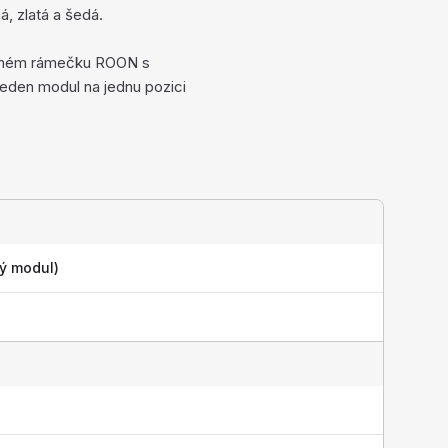
, zlatá a šedá.
obném rámečku ROON s
eden modul na jednu pozici
ý modul)