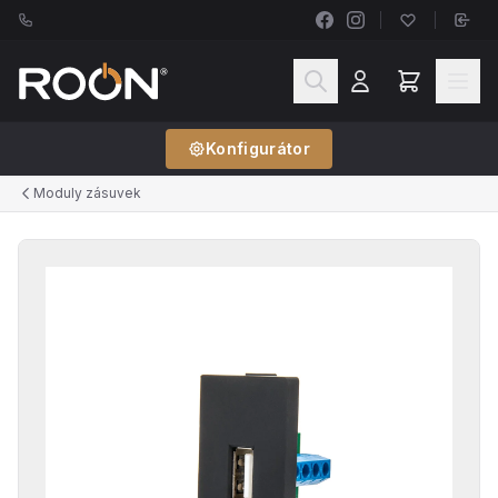
Konfigurátor
Moduly zásuvek