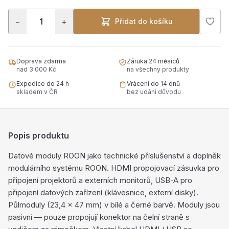
−
+
Přidat do košíku
Doprava zdarma
Záruka 24 měsíců
nad 3 000 Kč
na všechny produkty
Expedice do 24 h
Vrácení do 14 dnů
skladem v ČR
bez udání důvodu
Popis produktu
Datové moduly ROON jako technické příslušenství a doplněk
modulárního systému ROON. HDMI propojovací zásuvka pro
připojení projektorů a externích monitorů, USB-A pro
připojení datových zařízení (klávesnice, externí disky).
Půlmoduly (23,4 × 47 mm) v bílé a černé barvě. Moduly jsou
pasivní — pouze propojují konektor na čelní straně s