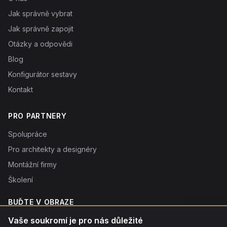
Jak správně vybrat
Jak správně zapojit
Otázky a odpovědi
Blog
Konfigurátor sestavy
Kontakt
PRO PARTNERY
Spolupráce
Pro architekty a designéry
Montážní firmy
Školení
BUĎTE V OBRAZE
Novinky o produktech, tipy a slevy. Typicky 1× týdně.
Vaše soukromí je pro nás důležité