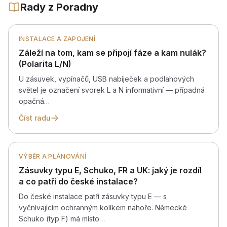
Rady z Poradny
INSTALACE A ZAPOJENÍ
Záleží na tom, kam se připojí fáze a kam nulák?
(Polarita L/N)
U zásuvek, vypínačů, USB nabíječek a podlahových
světel je označení svorek L a N informativní — případná
opačná…
Číst radu
VÝBĚR A PLÁNOVÁNÍ
Zásuvky typu E, Schuko, FR a UK: jaký je rozdíl
a co patří do české instalace?
Do české instalace patří zásuvky typu E — s
vyčnívajícím ochranným kolíkem nahoře. Německé
Schuko (typ F) má místo…