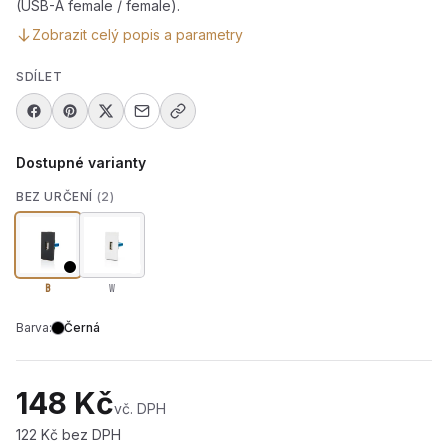
(USB-A female / female).
Zobrazit celý popis a parametry
SDÍLET
Dostupné varianty
BEZ URČENÍ
(2)
B
W
Barva:
Černá
148 Kč
vč. DPH
122 Kč bez DPH