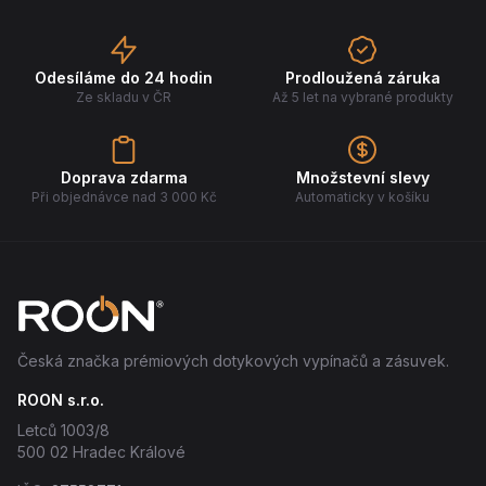
Odesíláme do 24 hodin
Prodloužená záruka
Ze skladu v ČR
Až 5 let na vybrané produkty
Doprava zdarma
Množstevní slevy
Při objednávce nad 3 000 Kč
Automaticky v košíku
Česká značka prémiových dotykových vypínačů a zásuvek.
ROON s.r.o.
Letců 1003/8
500 02 Hradec Králové