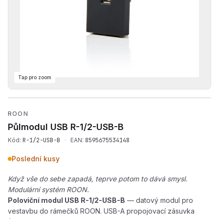
Tap pro zoom
Přehrát produktové video —
ROON
Půlmodul USB
R-1/2-USB-B
Kód:
R-1/2-USB-B
·
EAN:
8595675534148
Poslední kusy
Když vše do sebe zapadá, teprve potom to dává smysl.
Modulární systém ROON.
Poloviční modul USB R-1/2-USB-B
— datový modul pro
vestavbu do rámečků ROON. USB-A propojovací zásuvka