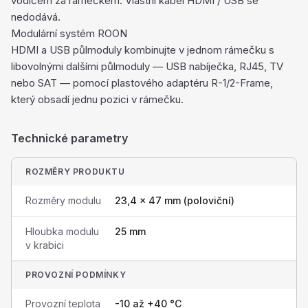
vodičem za rámečkem. Vlastní kabel HDMI / USB se
nedodává.
Modulární systém ROON
HDMI a USB půlmoduly kombinujte v jednom rámečku s
libovolnými dalšími půlmoduly — USB nabíječka, RJ45, TV
nebo SAT — pomocí plastového adaptéru R-1/2-Frame,
který obsadí jednu pozici v rámečku.
Technické parametry
ROZMĚRY PRODUKTU
Rozměry modulu
23,4 × 47 mm (poloviční)
Hloubka modulu
25 mm
v krabici
PROVOZNÍ PODMÍNKY
Provozní teplota
-10 až +40 °C