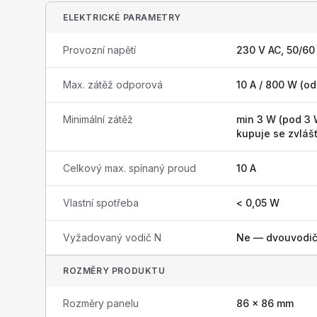
ELEKTRICKÉ PARAMETRY
Provozní napětí
230 V AC, 50/60
Max. zátěž odporová
10 A / 800 W (o
Minimální zátěž
min 3 W (pod 3 
kupuje se zvlášť
Celkový max. spínaný proud
10 A
Vlastní spotřeba
< 0,05 W
Vyžadovaný vodič N
Ne — dvouvodič
ROZMĚRY PRODUKTU
Rozměry panelu
86 × 86 mm