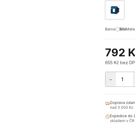
Barva:
Bílá
Mater
792 
655 Kč bez D
−
Doprava zdar
nad 3 000 Kč
Expedice do 
skladem v ČR