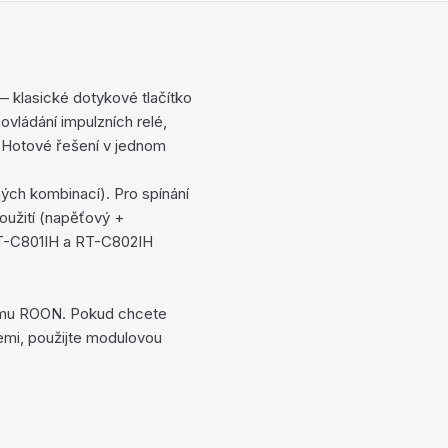
 klasické dotykové tlačítko
vládání impulzních relé,
 Hotové řešení v jednom
vných kombinací). Pro spínání
použití (napěťový +
RT-C801IH a RT-C802IH
stému ROON. Pokud chcete
emi, použijte modulovou