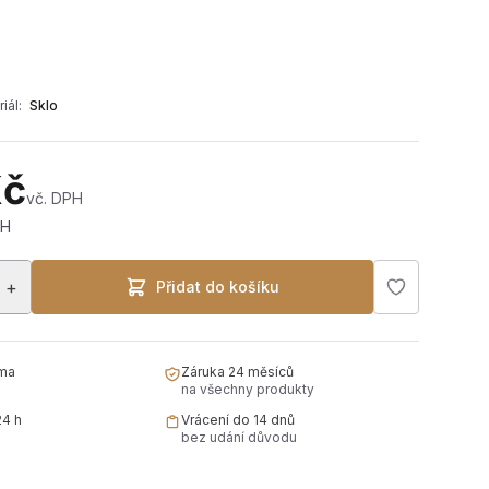
iál:
Sklo
Kč
vč. DPH
PH
+
Přidat do košíku
ma
Záruka 24 měsíců
na všechny produkty
24 h
Vrácení do 14 dnů
bez udání důvodu