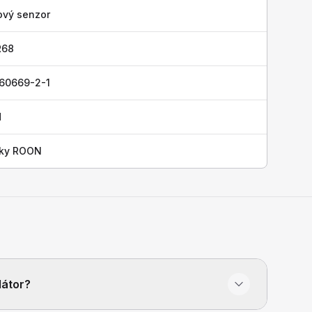
ový senzor
R68
 60669-2-1
H
čky ROON
látor?