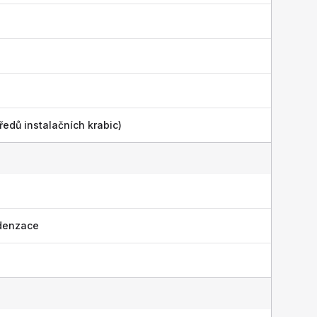
ředů instalačních krabic)
denzace