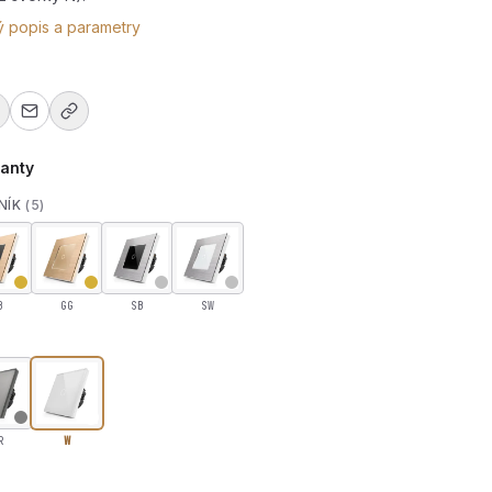
ý popis a parametry
ianty
NÍK
(5)
B
GG
SB
SW
01B-W
R
W