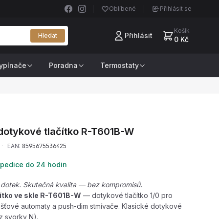
Oblíbené
Přihlásit se
Košík
Přihlásit
Hledat
0 Kč
ypínače
Poradna
Termostaty
dotykové tlačítko
R-T601B-W
·
EAN:
8595675536425
pedice do 24 hodin
 dotek. Skutečná kvalita — bez kompromisů.
ítko ve skle R-T601B-W
— dotykové tlačítko 1/0 pro
šťové automaty a push-dim stmívače. Klasické dotykové
ez svorky N).