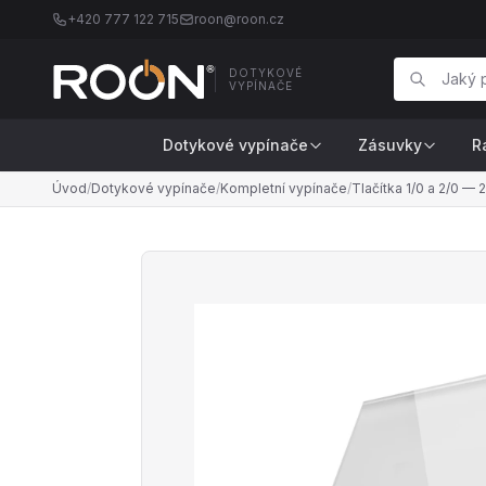
+420 777 122 715
roon@roon.cz
DOTYKOVÉ
VYPÍNAČE
Dotykové vypínače
Zásuvky
R
Úvod
/
Dotykové vypínače
/
Kompletní vypínače
/