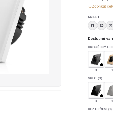
Zobrazit cel
SDÍLET
Dostupné var
BROUŠENÝ HLI
BB
G
SKLO
(3)
rát produktové video — Skleněné dotykové tlačítko R-T6
B
G
BEZ URČENÍ
(1)