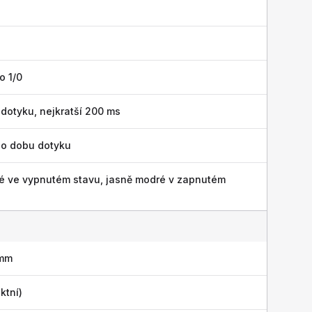
o 1/0
dotyku, nejkratší 200 ms
po dobu dotyku
é ve vypnutém stavu, jasně modré v zapnutém
 mm
ktní)