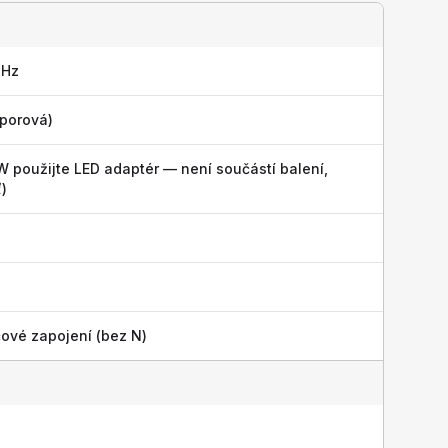
 Hz
dporová)
W použijte LED adaptér — není součástí balení,
)
ové zapojení (bez N)