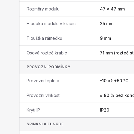
Rozměry modulu
47 × 47 mm
Hloubka modulu v krabici
25 mm
Tloušťka rámečku
9 mm
Osová rozteč krabic
71 mm (rozteč st
PROVOZNÍ PODMÍNKY
Provozní teplota
-10 až +50 °C
Provozní vlhkost
≤ 80 % bez kon
Krytí IP
IP20
SPÍNÁNÍ A FUNKCE