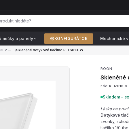
ámečky a panely
KONFIGURÁTOR
Mechanické v
Tlačítka 1/0 a 2/0 — 230V — pro zvonky, schodišťové automaty, push-dim stmívače, ventilátory
/
Skleněné dotykové tlačítko R-T601B-W
ROON
Skleněné 
Kód:
R-T601B-W
Skladem – ex
Láska na první
Dotykové tlač
zvonky, schodi
tlačítko 1/0 (b