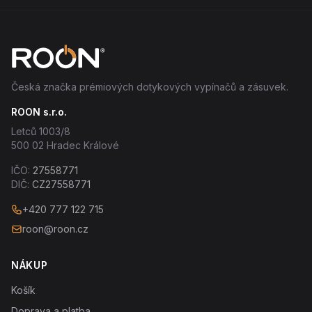
Česká značka prémiových dotykových vypínačů a zásuvek.
ROON s.r.o.
Letců 1003/8
500 02 Hradec Králové
IČO:
27558771
DIČ:
CZ27558771
+420 777 122 715
roon@roon.cz
NÁKUP
Košík
Doprava a platba