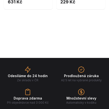
631 Kč
229 Kč
Odesíláme do 24 hodin
Prodloužená záruka
Ze skladu v ČR
Až 5 let na vybrané produkty
Doprava zdarma
Množstevní slevy
Při objednávce nad 3 000 Kč
Automaticky v košíku