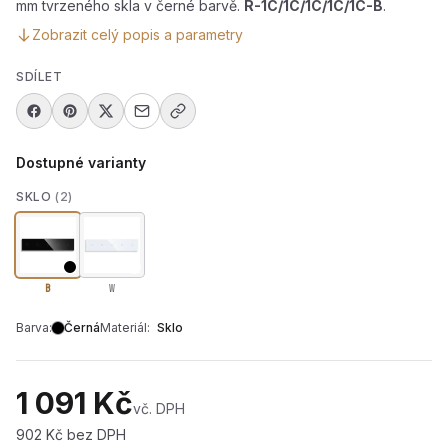
mm tvrzeného skla v černé barvě.
R-1C/1C/1C/1C/1C-B
.
Zobrazit celý popis a parametry
SDÍLET
Dostupné varianty
SKLO
(2)
B
W
Barva:
Černá
Materiál:
Sklo
1 091 Kč
vč. DPH
902 Kč bez DPH