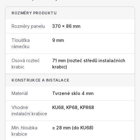
ROZMĚRY PRODUKTU
Rozměry panelu
370 × 86 mm
Tloušťka
9 mm
rámečku
Osová rozteč
71 mm (rozteč středů instalačních
krabic
krabic)
KONSTRUKCE A INSTALACE
Materiál
Tvrzené sklo 4 mm
Vhodné
KU68, KP68, KPR68
instalační krabice
Min. hloubka
≥ 28 mm (do KU68)
krabice