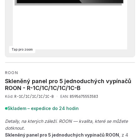
Tap pro zoom
Přehrát produktové video —
ROON
Skleněný panel pro 5 jednoduchých vypínačů
ROON -
R-1C/1C/1C/1C/1C-B
Kód:
R-1C/1C/1C/1C/1C-B
·
EAN:
8595675553583
Skladem – expedice do 24 hodin
Detaily, na kterých záleží. ROON — kvalita, které se můžete
dotknout.
Skleněný panel pro 5 jednoduchých vypínačů ROON
, z 4