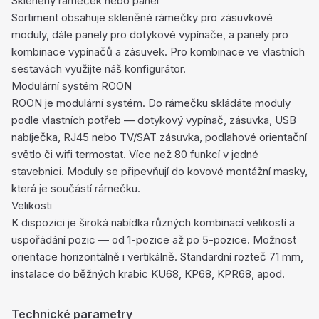
Skleněný rámeček nebo panel
Sortiment obsahuje skleněné rámečky pro zásuvkové
moduly, dále panely pro dotykové vypínače, a panely pro
kombinace vypínačů a zásuvek. Pro kombinace ve vlastních
sestavách využijte náš konfigurátor.
Modulární systém ROON
ROON je modulární systém. Do rámečku skládáte moduly
podle vlastních potřeb — dotykový vypínač, zásuvka, USB
nabíječka, RJ45 nebo TV/SAT zásuvka, podlahové orientační
světlo či wifi termostat. Více než 80 funkcí v jedné
stavebnici. Moduly se připevňují do kovové montážní masky,
která je součástí rámečku.
Velikosti
K dispozici je široká nabídka různých kombinací velikostí a
uspořádání pozic — od 1-pozice až po 5-pozice. Možnost
orientace horizontálně i vertikálně. Standardní rozteč 71 mm,
instalace do běžných krabic KU68, KP68, KPR68, apod.
Technické parametry