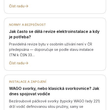
Číst radu
NORMY A BEZPEČNOST
Jak často se dělá revize elektroinstalace a kdy
je potřeba?
Pravidelná revize bytu v osobním užívání není v ČR
předepsána — doporučuje se podle stavu instalace
(TNI k ČSN 33…
Číst radu
INSTALACE A ZAPOJENÍ
WAGO svorky, nebo klasická svorkovnice? Jak
dnes spojovat vodiče
Bezšroubové páčkové svorky (typicky WAGO řady 221)
drží vodič definovanou silou pružiny, samy se