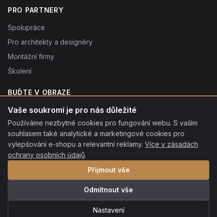
PRO PARTNERY
Spolupráce
Pro architekty a designéry
Montážní firmy
Školení
BUĎTE V OBRAZE
Novinky o produktech, tipy a slevy. Typicky 1× týdně.
Vaše soukromí je pro nás důležité
Používáme nezbytné cookies pro fungování webu. S vaším
Odebírat
souhlasem také analytické a marketingové cookies pro
Odebráním souhlasíte se
vylepšování e-shopu a relevantní reklamy.
zpracováním osobních údajů
. Odhlásit se můžete kdykoliv
Více v zásadách
kliknutím na odkaz v patičce každého e-mailu.
ochrany osobních údajů
.
Přijmout vše
Odmítnout vše
© 2026 ROON s.r.o. Všechna práva vyhrazena.
·
Ochrana osobních
údajů
·
Nastavení cookies
·
Mapa stránek
Nastavení
Platební metody:
VISA
MC
QR
Apple Pay