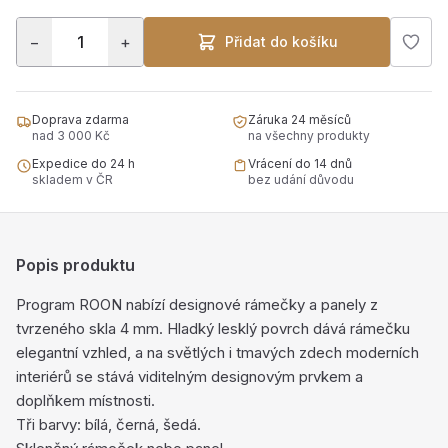
−
+
Přidat do košíku
Doprava zdarma
Záruka 24 měsíců
nad 3 000 Kč
na všechny produkty
Expedice do 24 h
Vrácení do 14 dnů
skladem v ČR
bez udání důvodu
Popis produktu
Program ROON nabízí designové rámečky a panely z
tvrzeného skla 4 mm. Hladký lesklý povrch dává rámečku
elegantní vzhled, a na světlých i tmavých zdech moderních
interiérů se stává viditelným designovým prvkem a
doplňkem místnosti.
Tři barvy: bílá, černá, šedá.