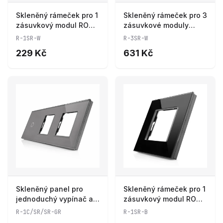
Skleněný rámeček pro 1
Skleněný rámeček pro 3
zásuvkový modul ROON
zásuvkové moduly
- R-1SR-W
ROON - R-3SR-W
R-1SR-W
R-3SR-W
229 Kč
631 Kč
Skleněný panel pro
Skleněný rámeček pro 1
jednoduchý vypínač a 2
zásuvkový modul ROON
zásuvkové moduly
- R-1SR-B
R-1C/SR/SR-GR
R-1SR-B
ROON - R-1C/SR/SR-GR