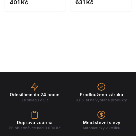
401 Kč
631 Kč
Odesíláme do 24 hodin
Prodloužená záruka
Ze skladu v ČR
Až 5 let na vybrané produkty
Doprava zdarma
Množstevní slevy
Při objednávce nad 3 000 Kč
Automaticky v košíku