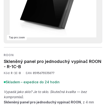
Tap pro zoom
Přehrát produktové video —
ROON
Skleněný panel pro jednoduchý vypínač ROON
-
R-1C-B
Kód:
R-1C-B
·
EAN:
8595675535077
Skladem – expedice do 24 hodin
Vypadá jako sklo? Je to sklo. Skutečná kvalita — bez
kompromisů.
Skleněný panel pro jednoduchý vypínač ROON
, z 4 mm