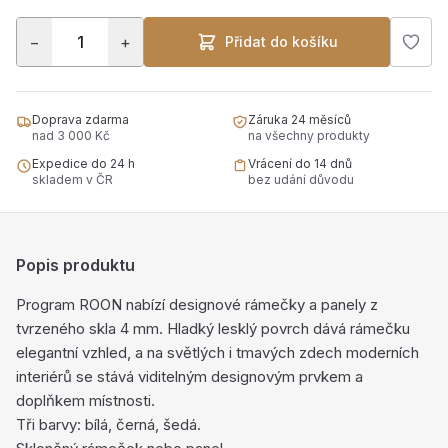
−
+
Přidat do košíku
Doprava zdarma
Záruka 24 měsíců
nad 3 000 Kč
na všechny produkty
Expedice do 24 h
Vrácení do 14 dnů
skladem v ČR
bez udání důvodu
Popis produktu
Program ROON nabízí designové rámečky a panely z
tvrzeného skla 4 mm. Hladký lesklý povrch dává rámečku
elegantní vzhled, a na světlých i tmavých zdech moderních
interiérů se stává viditelným designovým prvkem a
doplňkem místnosti.
Tři barvy: bílá, černá, šedá.