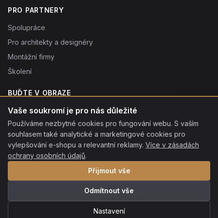
PRO PARTNERY
Spolupráce
Pro architekty a designéry
Montážní firmy
Školení
BUĎTE V OBRAZE
Novinky o produktech, tipy a slevy. Typicky 1× týdně.
Vaše soukromí je pro nás důležité
Používáme nezbytné cookies pro fungování webu. S vaším
Odebírat
souhlasem také analytické a marketingové cookies pro
Odebráním souhlasíte se
vylepšování e-shopu a relevantní reklamy.
zpracováním osobních údajů
. Odhlásit se můžete kdykoliv
Více v zásadách
kliknutím na odkaz v patičce každého e-mailu.
ochrany osobních údajů
.
Přijmout vše
Odmítnout vše
© 2026 ROON s.r.o. Všechna práva vyhrazena.
·
Ochrana osobních
údajů
·
Nastavení cookies
·
Mapa stránek
Nastavení
Platební metody:
VISA
MC
QR
Apple Pay