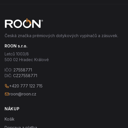
Česká značka prémiových dotykových vypínačů a zásuvek.
ROON s.r.o.
Letců 1003/8
500 02 Hradec Králové
IČO:
27558771
DIČ:
CZ27558771
+420 777 122 715
roon@roon.cz
NÁKUP
Košík
Doprava a platba