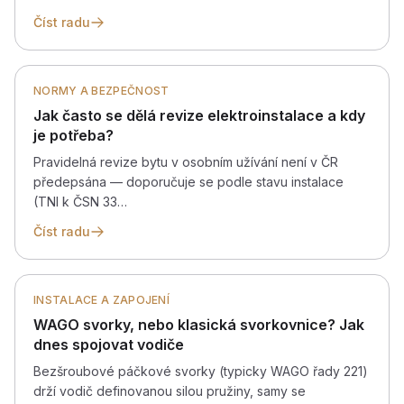
Číst radu
NORMY A BEZPEČNOST
Jak často se dělá revize elektroinstalace a kdy
je potřeba?
Pravidelná revize bytu v osobním užívání není v ČR
předepsána — doporučuje se podle stavu instalace
(TNI k ČSN 33…
Číst radu
INSTALACE A ZAPOJENÍ
WAGO svorky, nebo klasická svorkovnice? Jak
dnes spojovat vodiče
Bezšroubové páčkové svorky (typicky WAGO řady 221)
drží vodič definovanou silou pružiny, samy se