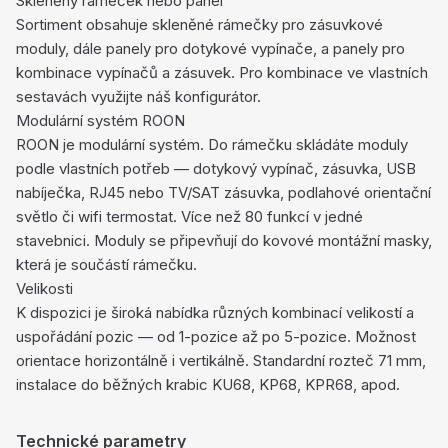
Skleněný rámeček nebo panel
Sortiment obsahuje skleněné rámečky pro zásuvkové
moduly, dále panely pro dotykové vypínače, a panely pro
kombinace vypínačů a zásuvek. Pro kombinace ve vlastních
sestavách využijte náš konfigurátor.
Modulární systém ROON
ROON je modulární systém. Do rámečku skládáte moduly
podle vlastních potřeb — dotykový vypínač, zásuvka, USB
nabíječka, RJ45 nebo TV/SAT zásuvka, podlahové orientační
světlo či wifi termostat. Více než 80 funkcí v jedné
stavebnici. Moduly se připevňují do kovové montážní masky,
která je součástí rámečku.
Velikosti
K dispozici je široká nabídka různých kombinací velikostí a
uspořádání pozic — od 1-pozice až po 5-pozice. Možnost
orientace horizontálně i vertikálně. Standardní rozteč 71 mm,
instalace do běžných krabic KU68, KP68, KPR68, apod.
Technické parametry