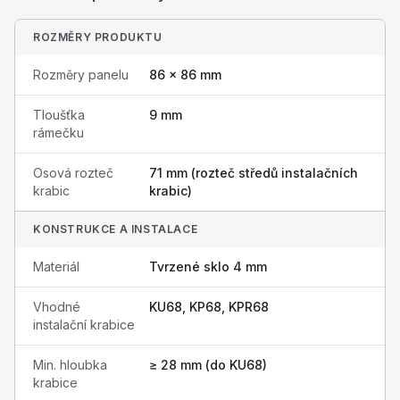
ROZMĚRY PRODUKTU
Rozměry panelu
86 × 86 mm
Tloušťka
9 mm
rámečku
Osová rozteč
71 mm (rozteč středů instalačních
krabic
krabic)
KONSTRUKCE A INSTALACE
Materiál
Tvrzené sklo 4 mm
Vhodné
KU68, KP68, KPR68
instalační krabice
Min. hloubka
≥ 28 mm (do KU68)
krabice