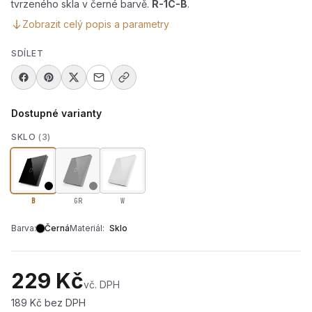
tvrzeného skla v černé barvě.
R-1C-B
.
Zobrazit celý popis a parametry
SDÍLET
Dostupné varianty
SKLO
(3)
B
GR
W
Barva:
Černá
Materiál:
Sklo
229 Kč
vč. DPH
189 Kč bez DPH