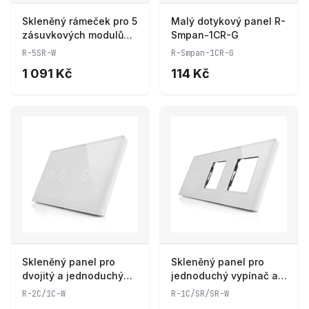
Skleněný rámeček pro 5
Malý dotykový panel R-
zásuvkových modulů
Smpan-1CR-G
ROON - R-5SR-W
R-5SR-W
R-Smpan-1CR-G
1 091 Kč
114 Kč
Skleněný panel pro
Skleněný panel pro
dvojitý a jednoduchý
jednoduchý vypínač a 2
vypínač ROON - R-
zásuvkové moduly
R-2C/1C-W
R-1C/SR/SR-W
2C/1C-W
ROON - R-1C/SR/SR-W