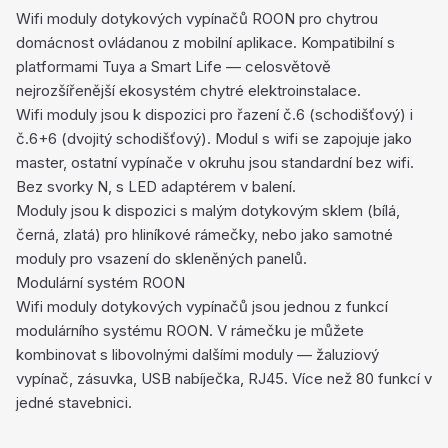
Wifi moduly dotykových vypínačů ROON pro chytrou
domácnost ovládanou z mobilní aplikace. Kompatibilní s
platformami Tuya a Smart Life — celosvětově
nejrozšířenější ekosystém chytré elektroinstalace.
Wifi moduly jsou k dispozici pro řazení č.6 (schodišťový) i
č.6+6 (dvojitý schodišťový). Modul s wifi se zapojuje jako
master, ostatní vypínače v okruhu jsou standardní bez wifi.
Bez svorky N, s LED adaptérem v balení.
Moduly jsou k dispozici s malým dotykovým sklem (bílá,
černá, zlatá) pro hliníkové rámečky, nebo jako samotné
moduly pro vsazení do skleněných panelů.
Modulární systém ROON
Wifi moduly dotykových vypínačů jsou jednou z funkcí
modulárního systému ROON. V rámečku je můžete
kombinovat s libovolnými dalšími moduly — žaluziový
vypínač, zásuvka, USB nabíječka, RJ45. Více než 80 funkcí v
jedné stavebnici.