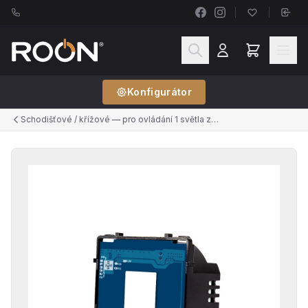
Konfigurátor
Schodišťové / křížové — pro ovládání 1 světla ze 2+ míst (řazení č.6, č.7)