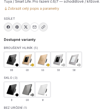
Tuya / Smart Life. Pro řazení č.6/7 — schodišťové / křížové.
Zobrazit celý popis a parametry
SDÍLET
Dostupné varianty
BROUŠENÝ HLINÍK
(5)
BB
GB
GG
SB
SW
SKLO
(3)
B
GR
W
BEZ URČENÍ
(1)