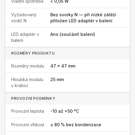
Vlastní spotřeba
< 0,05 W
Vyžadovaný
Bez svorky N — při nízké zátěži
vodič N
přiložen LED adaptér v balení
LED adaptér v
Ano (součástí balení)
balení
ROZMĚRY PRODUKTU
Rozměry modulu
47 × 47 mm
Hloubka modulu
25 mm
v krabici
PROVOZNÍ PODMÍNKY
Provozní teplota
-10 až +50 °C
Provozní vlhkost
≤ 80 % bez kondenzace