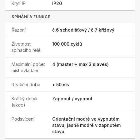
Krytí IP
IP20
SPÍNÁNÍ A FUNKCE
Řazení
č.6 schodišťový / č.7 křížový
Životnost
100 000 cyklů
spínacího relé
Maximální počet
4 (master + max 3 slaves)
míst ovládání
Reakční doba
< 50 ms
Krátký dotyk
Zapnout / vypnout
(akce)
Podsvícení
Orientační modré ve vypnutém
stavu, jasně modré v zapnutém
stavu