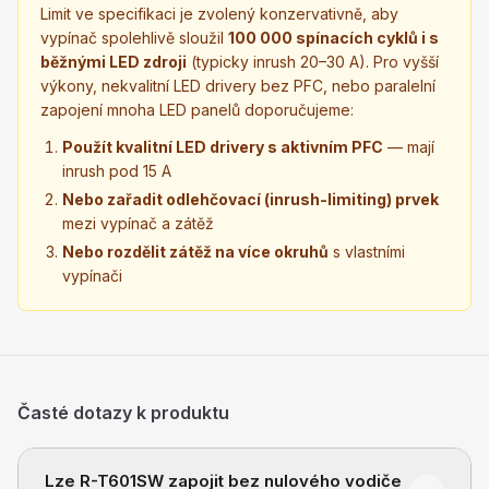
Limit ve specifikaci je zvolený konzervativně, aby
vypínač spolehlivě sloužil
100 000 spínacích cyklů i s
běžnými LED zdroji
(typicky inrush 20–30 A). Pro vyšší
výkony, nekvalitní LED drivery bez PFC, nebo paralelní
zapojení mnoha LED panelů doporučujeme:
Použít kvalitní LED drivery s aktivním PFC
— mají
inrush pod 15 A
Nebo zařadit odlehčovací (inrush-limiting) prvek
mezi vypínač a zátěž
Nebo rozdělit zátěž na více okruhů
s vlastními
vypínači
Časté dotazy k produktu
Lze R-T601SW zapojit bez nulového vodiče