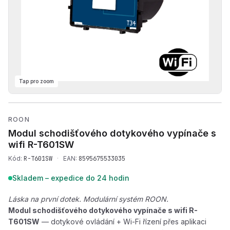
Tap pro zoom
Přehrát produktové video —
ROON
Modul schodišťového dotykového vypínače s
wifi
R-T601SW
Kód:
R-T601SW
·
EAN:
8595675533035
Skladem – expedice do 24 hodin
Láska na první dotek. Modulární systém ROON.
Modul schodišťového dotykového vypínače s wifi R-
T601SW
— dotykové ovládání + Wi-Fi řízení přes aplikaci