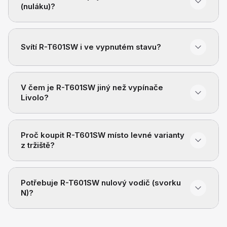
(nuláku)?
Svítí R-T601SW i ve vypnutém stavu?
V čem je R-T601SW jiný než vypínače
Livolo?
Proč koupit R-T601SW místo levné varianty
z tržiště?
Potřebuje R-T601SW nulový vodič (svorku
N)?