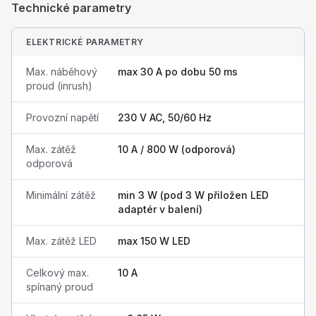
Technické parametry
ELEKTRICKÉ PARAMETRY
Max. náběhový
max 30 A po dobu 50 ms
proud (inrush)
Provozní napětí
230 V AC, 50/60 Hz
Max. zátěž
10 A / 800 W (odporová)
odporová
Minimální zátěž
min 3 W (pod 3 W přiložen LED
adaptér v balení)
Max. zátěž LED
max 150 W LED
Celkový max.
10 A
spínaný proud