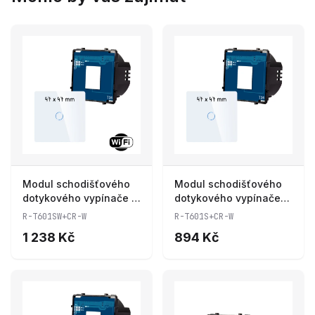
Modul schodišťového
Modul schodišťového
dotykového vypínače s
dotykového vypínače
wifi R-T601SW+CR-W
R-T601S+CR-W
R-T601SW+CR-W
R-T601S+CR-W
1 238 Kč
894 Kč