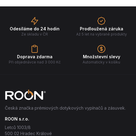
Odesíláme do 24 hodin
Prodloužená záruka
Ze skladu v ČR
Až 5 let na vybrané produkty
Doprava zdarma
Množstevní slevy
Při objednávce nad 3 000 Kč
Automaticky v košíku
Česká značka prémiových dotykových vypínačů a zásuvek.
ROON s.r.o.
Letců 1003/8
500 02 Hradec Králové