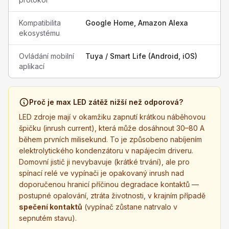
Kompatibilita
Google Home, Amazon Alexa
ekosystému
Ovládání mobilní
Tuya / Smart Life (Android, iOS)
aplikací
Proč je max LED zátěž nižší než odporová?
LED zdroje mají v okamžiku zapnutí krátkou náběhovou
špičku (inrush current), která může dosáhnout 30–80 A
během prvních milisekund. To je způsobeno nabíjením
elektrolytického kondenzátoru v napájecím driveru.
Domovní jistič ji nevybavuje (krátké trvání), ale pro
spínací relé ve vypínači je opakovaný inrush nad
doporučenou hranicí příčinou degradace kontaktů —
postupné opalování, ztráta životnosti, v krajním případě
spečení kontaktů
(vypínač zůstane natrvalo v
sepnutém stavu).