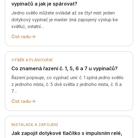
vypínačů a jak je spárovat?
Jedno světlo můžete ovládat až ze čtyř míst: jeden
dotykový vypínač je master (má zapojený výstup ke
světlu), ostatní…
Číst radu
VÝBĚR A PLÁNOVÁNÍ
Co znamená řazení č. 1, 5, 6 a 7 u vypínačů?
Řazení popisuje, co vypínač umí: č. 1 spíná jedno světlo
z jednoho místa, č. 5 dvě světla z jednoho místa, č. 6 a
7…
Číst radu
INSTALACE A ZAPOJENÍ
Jak zapojit dotykové tlačítko s impulsním relé,