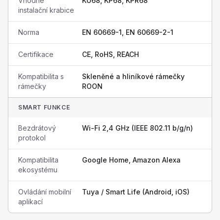
Vhodné
KU68, KP68, KPR68
instalační krabice
Norma
EN 60669-1, EN 60669-2-1
Certifikace
CE, RoHS, REACH
Kompatibilita s
Skleněné a hliníkové rámečky
rámečky
ROON
SMART FUNKCE
Bezdrátový
Wi-Fi 2,4 GHz (IEEE 802.11 b/g/n)
protokol
Kompatibilita
Google Home, Amazon Alexa
ekosystému
Ovládání mobilní
Tuya / Smart Life (Android, iOS)
aplikací