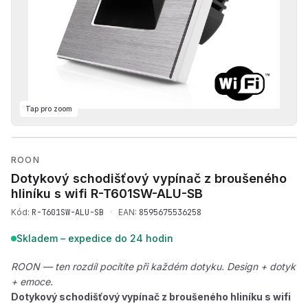
Tap pro zoom
Přehrát produktové video — 
ROON
Dotykový schodišťový vypínač z broušeného
hliníku s wifi
R-T601SW-ALU-SB
Kód:
R-T601SW-ALU-SB
·
EAN:
8595675536258
Skladem – expedice do 24 hodin
ROON — ten rozdíl pocítíte při každém dotyku. Design + dotyk
+ emoce.
Dotykový schodišťový vypínač z broušeného hliníku s wifi