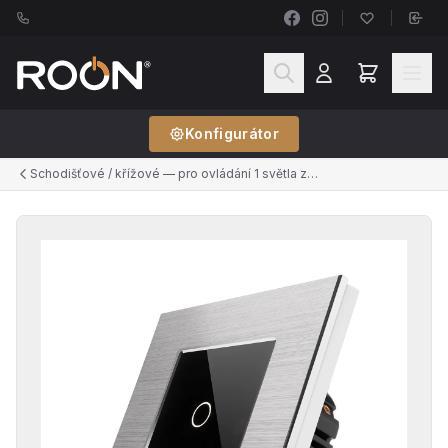
Konfigurátor
Schodišťové / křížové — pro ovládání 1 světla ze 2+ míst (řazení č.6, č.7)