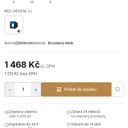
B
GR
W
BEZ URČENÍ
(1)
Barva:
Stříbrná
Materiál:
Broušený hliník
1 468 Kč
vč. DPH
1 213 Kč bez DPH
−
+
Přidat do košíku
Doprava zdarma
Záruka 24 měsíců
nad 3 000 Kč
na všechny produkty
Expedice do 24 h
Vrácení do 14 dnů