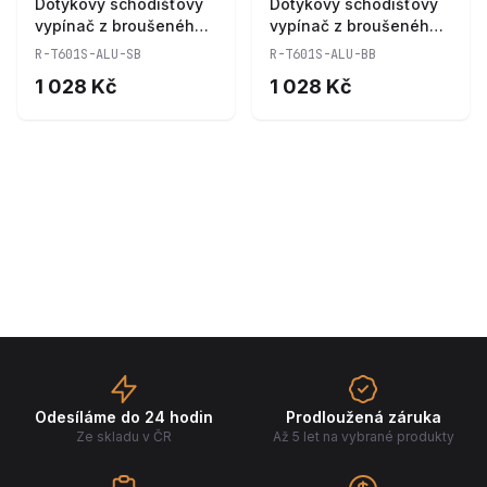
Dotykový schodišťový
Dotykový schodišťový
vypínač z broušeného
vypínač z broušeného
hliníku R-T601S-ALU-
hliníku R-T601S-ALU-
R-T601S-ALU-SB
R-T601S-ALU-BB
SB
BB
1 028 Kč
1 028 Kč
Odesíláme do 24 hodin
Prodloužená záruka
Ze skladu v ČR
Až 5 let na vybrané produkty