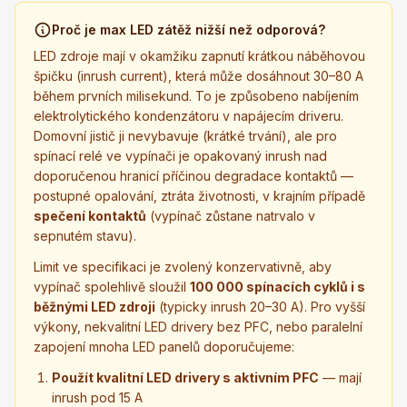
Proč je max LED zátěž nižší než odporová?
LED zdroje mají v okamžiku zapnutí krátkou náběhovou
špičku (inrush current), která může dosáhnout 30–80 A
během prvních milisekund. To je způsobeno nabíjením
elektrolytického kondenzátoru v napájecím driveru.
Domovní jistič ji nevybavuje (krátké trvání), ale pro
spínací relé ve vypínači je opakovaný inrush nad
doporučenou hranicí příčinou degradace kontaktů —
postupné opalování, ztráta životnosti, v krajním případě
spečení kontaktů
(vypínač zůstane natrvalo v
sepnutém stavu).
Limit ve specifikaci je zvolený konzervativně, aby
vypínač spolehlivě sloužil
100 000 spínacích cyklů i s
běžnými LED zdroji
(typicky inrush 20–30 A). Pro vyšší
výkony, nekvalitní LED drivery bez PFC, nebo paralelní
zapojení mnoha LED panelů doporučujeme:
Použít kvalitní LED drivery s aktivním PFC
— mají
inrush pod 15 A