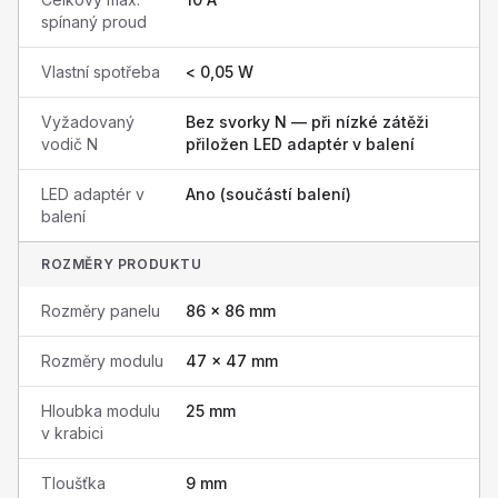
spínaný proud
Vlastní spotřeba
< 0,05 W
Vyžadovaný
Bez svorky N — při nízké zátěži
vodič N
přiložen LED adaptér v balení
LED adaptér v
Ano (součástí balení)
balení
ROZMĚRY PRODUKTU
Rozměry panelu
86 × 86 mm
Rozměry modulu
47 × 47 mm
Hloubka modulu
25 mm
v krabici
Tloušťka
9 mm