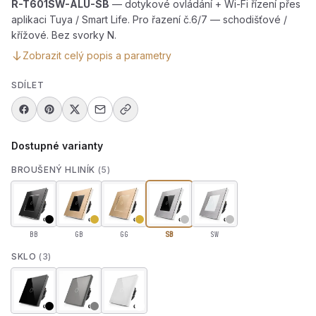
R-T601SW-ALU-SB
— dotykové ovládání + Wi-Fi řízení přes
aplikaci Tuya / Smart Life. Pro řazení č.6/7 — schodišťové /
křížové. Bez svorky N.
Zobrazit celý popis a parametry
SDÍLET
Dostupné varianty
BROUŠENÝ HLINÍK
(5)
BB
GB
GG
SB
SW
SKLO
(3)