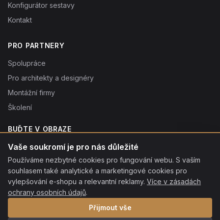
Konfigurátor sestavy
Kontakt
PRO PARTNERY
Spolupráce
Pro architekty a designéry
Montážní firmy
Školení
BUĎTE V OBRAZE
Novinky o produktech, tipy a slevy. Typicky 1× týdně.
Vaše soukromí je pro nás důležité
Používáme nezbytné cookies pro fungování webu. S vaším
Odebírat
souhlasem také analytické a marketingové cookies pro
Odebráním souhlasíte se
vylepšování e-shopu a relevantní reklamy.
zpracováním osobních údajů
. Odhlásit se můžete kdykoliv
Více v zásadách
kliknutím na odkaz v patičce každého e-mailu.
ochrany osobních údajů
.
Přijmout vše