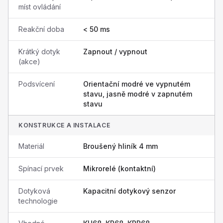
míst ovládání
Reakční doba
< 50 ms
Krátký dotyk
Zapnout / vypnout
(akce)
Podsvícení
Orientační modré ve vypnutém
stavu, jasně modré v zapnutém
stavu
KONSTRUKCE A INSTALACE
Materiál
Broušený hliník 4 mm
Spínací prvek
Mikrorelé (kontaktní)
Dotyková
Kapacitní dotykový senzor
technologie