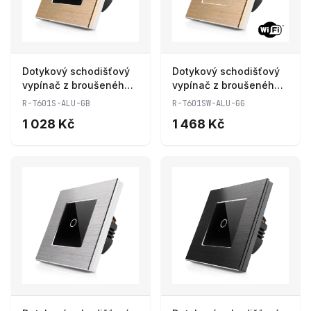
Dotykový schodišťový
Dotykový schodišťový
vypínač z broušeného
vypínač z broušeného
hliníku R-T601S-ALU-
hliníku s wifi R-
R-T601S-ALU-GB
R-T601SW-ALU-GG
GB
T601SW-ALU-GG
1 028 Kč
1 468 Kč