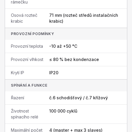
rámečku
Osová rozteč
71 mm (rozteč středů instalačních
krabic
krabic)
PROVOZNÍ PODMÍNKY
Provozní teplota
-10 až +50 °C
Provozní vlhkost
≤ 80 % bez kondenzace
Krytí IP
IP20
SPÍNÁNÍ A FUNKCE
Řazení
č.6 schodišťový / č.7 křížový
Životnost
100 000 cyklů
spínacího relé
Maximální počet
4 (master + max 3 slaves)