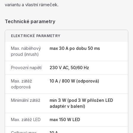
variantu a vlastní rámeček.
Technické parametry
ELEKTRICKÉ PARAMETRY
Max. náběhový
max 30 A po dobu 50 ms
proud (inrush)
Provozní napětí
230 V AC, 50/60 Hz
Max. zátěž
10 A / 800 W (odporová)
odporová
Minimální zátěž
min 3 W (pod 3 W přiložen LED
adaptér v balení)
Max. zátěž LED
max 150 W LED
Celkový max.
10 A