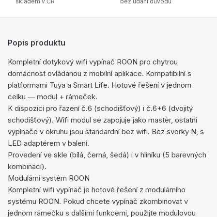
skladem v ČR
bez udání důvodu
Popis produktu
Kompletní dotykový wifi vypínač ROON pro chytrou
domácnost ovládanou z mobilní aplikace. Kompatibilní s
platformami Tuya a Smart Life. Hotové řešení v jednom
celku — modul + rámeček.
K dispozici pro řazení č.6 (schodišťový) i č.6+6 (dvojitý
schodišťový). Wifi modul se zapojuje jako master, ostatní
vypínače v okruhu jsou standardní bez wifi. Bez svorky N, s
LED adaptérem v balení.
Provedení ve skle (bílá, černá, šedá) i v hliníku (5 barevných
kombinací).
Modulární systém ROON
Kompletní wifi vypínač je hotové řešení z modulárního
systému ROON. Pokud chcete vypínač zkombinovat v
jednom rámečku s dalšími funkcemi, použijte modulovou