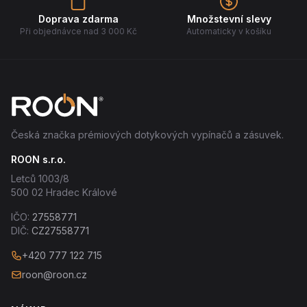
Doprava zdarma
Množstevní slevy
Při objednávce nad 3 000 Kč
Automaticky v košíku
Česká značka prémiových dotykových vypínačů a zásuvek.
ROON s.r.o.
Letců 1003/8
500 02 Hradec Králové
IČO:
27558771
DIČ:
CZ27558771
+420 777 122 715
roon@roon.cz