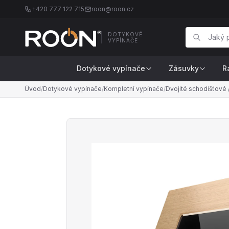
+420 777 122 715
roon@roon.cz
DOTYKOVÉ
VYPÍNAČE
Dotykové vypínače
Zásuvky
R
Úvod
/
Dotykové vypínače
/
Kompletní vypínače
/