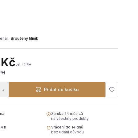
eriál:
Broušený hliník
 Kč
vč. DPH
DPH
+
Přidat do košíku
ma
Záruka 24 měsíců
na všechny produkty
24 h
Vrácení do 14 dnů
bez udání důvodu