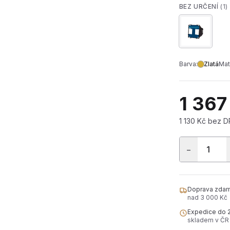
BEZ URČENÍ
(1)
Barva:
Zlatá
Mat
1 367
1 130 Kč bez 
−
Doprava zdar
nad 3 000 Kč
Expedice do 
skladem v ČR