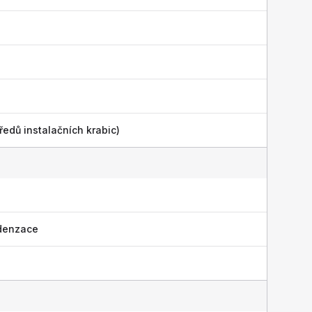
ředů instalačních krabic)
denzace