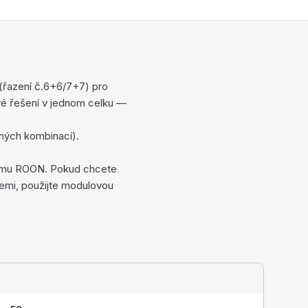
(řazení č.6+6/7+7) pro
vé řešení v jednom celku —
evných kombinací).
stému ROON. Pokud chcete
emi, použijte modulovou