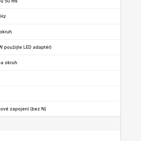
bu 50 ms
 Hz
 okruh
W použijte LED adaptér)
na okruh
ové zapojení (bez N)