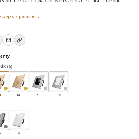
GB
pro nezávislé ovládání dvou světel ze 2+ míst — řazení
ý popis a parametry
ianty
NÍK
(5)
B
GG
SB
SW
pínač z broušeného hliníku R-T602S-ALU-GB
R
W