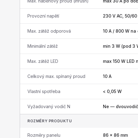
Max. náběhový proud (inrush)
max 30 A po do
Provozní napětí
230 V AC, 50/60
Max. zátěž odporová
10 A / 800 W na
Minimální zátěž
min 3 W (pod 3 
Max. zátěž LED
max 150 W LED 
Celkový max. spínaný proud
10 A
Vlastní spotřeba
< 0,05 W
Vyžadovaný vodič N
Ne — dvouvodič
ROZMĚRY PRODUKTU
Rozměry panelu
86 × 86 mm