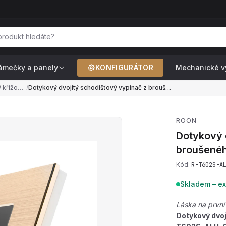
ámečky a panely
KONFIGURÁTOR
Mechanické v
Dvojité schodišťové / křížové — pro ovládání 2 světel ze 2+ míst (řazení č.6+6, č.7+7)
/
Dotykový dvojitý schodišťový vypínač z broušeného hliníku R-T602S-ALU-GB
ROON
Dotykový 
broušenéh
Kód:
R-T602S-A
Skladem – ex
Láska na první
Dotykový dvoj