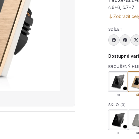
T602S-ALU-
č.6+6, č.7+7.
Zobrazit cel
SDÍLET
Dostupné var
BROUŠENÝ HLI
BB
G
SKLO
(3)
rát produktové video — Dotykový dvojitý schodišťový vy
B
G