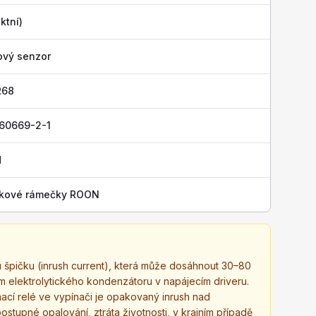
ktní)
ový senzor
R68
 60669-2-1
H
níkové rámečky ROON
 špičku (inrush current), která může dosáhnout 30–80
m elektrolytického kondenzátoru v napájecím driveru.
ínací relé ve vypínači je opakovaný inrush nad
tupné opalování, ztráta životnosti, v krajním případě