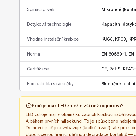
Spínací prvek
Mikrorelé (konta
Dotyková technologie
Kapacitní dotyk
Vhodné instalační krabice
KU68, KP68, KP
Norma
EN 60669-1, EN
Certifikace
CE, RoHS, REAC
Kompatibilita s rámečky
Skleněné a hli
Proč je max LED zátěž nižší než odporová?
LED zdroje mají v okamžiku zapnutí krátkou náběhovou
A během prvních milisekund. To je způsobeno nabíjení
Domovní jistič ji nevybavuje (krátké trvání), ale pro sp
doporučenou hranicí příčinou degradace kontaktů — pos