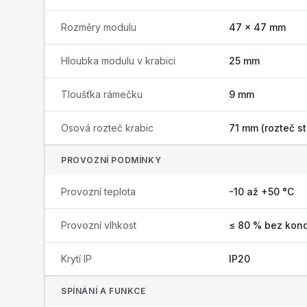
Rozměry modulu
47 × 47 mm
Hloubka modulu v krabici
25 mm
Tloušťka rámečku
9 mm
Osová rozteč krabic
71 mm (rozteč st
PROVOZNÍ PODMÍNKY
Provozní teplota
-10 až +50 °C
Provozní vlhkost
≤ 80 % bez kon
Krytí IP
IP20
SPÍNÁNÍ A FUNKCE