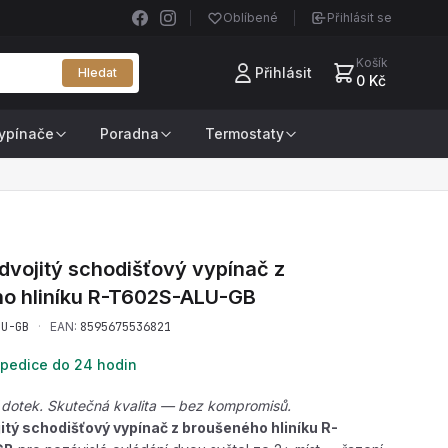
Oblíbené
Přihlásit se
Košík
Přihlásit
Hledat
0 Kč
ypínače
Poradna
Termostaty
dvojitý schodišťový vypínač z
o hliníku
R-T602S-ALU-GB
LU-GB
·
EAN:
8595675536821
pedice do 24 hodin
 dotek. Skutečná kvalita — bez kompromisů.
itý schodišťový vypínač z broušeného hliníku R-