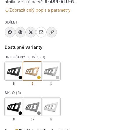
hliníku v zlaté barvě.
R-4SR-ALU-G
.
Zobrazit celý popis a parametry
SDÍLET
Dostupné varianty
BROUŠENÝ HLINÍK
(3)
B
G
S
SKLO
(3)
B
GR
W