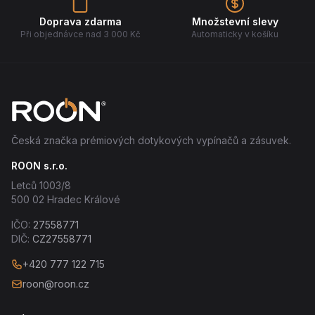
Doprava zdarma
Množstevní slevy
Při objednávce nad 3 000 Kč
Automaticky v košíku
Česká značka prémiových dotykových vypínačů a zásuvek.
ROON s.r.o.
Letců 1003/8
500 02 Hradec Králové
IČO:
27558771
DIČ:
CZ27558771
+420 777 122 715
roon@roon.cz