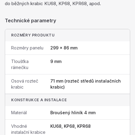
do běžných krabic KU68, KP68, KPR68, apod.
Technické parametry
ROZMĚRY PRODUKTU
Rozměry panelu
299 × 86 mm
Tloušťka
9 mm
rámečku
Osová rozteč
71 mm (rozteč středů instalačních
krabic
krabic)
KONSTRUKCE A INSTALACE
Materiál
Broušený hliník 4 mm
Vhodné
KU68, KP68, KPR68
instalační krabice