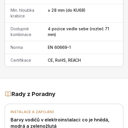
Min. hloubka
≥ 28 mm (do KU68)
krabice
Dostupné
4 pozice vedle sebe (rozteč 71
kombinace
mm)
Norma
EN 60669-1
Certifikace
CE, RoHS, REACH
Rady z Poradny
INSTALACE A ZAPOJENÍ
Barvy vodičů v elektroinstalaci: co je hnědá,
modrá a zelenožlutá