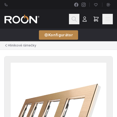
Konfigurátor
Hliníkové rámečky