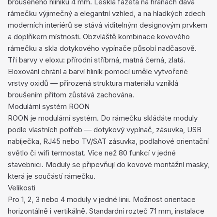
broušeného hliníku 4 mm. Lesklá fazeta na hranách dává
rámečku výjimečný a elegantní vzhled, a na hladkých zdech
moderních interiérů se stává viditelným designovým prvkem
a doplňkem místnosti. Obzvláště kombinace kovového
rámečku a skla dotykového vypínače působí nadčasově.
Tři barvy v eloxu: přírodní stříbrná, matná černá, zlatá.
Eloxování chrání a barví hliník pomocí uměle vytvořené
vrstvy oxidů — přirozená struktura materiálu vzniklá
broušením přitom zůstává zachována.
Modulární systém ROON
ROON je modulární systém. Do rámečku skládáte moduly
podle vlastních potřeb — dotykový vypínač, zásuvka, USB
nabíječka, RJ45 nebo TV/SAT zásuvka, podlahové orientační
světlo či wifi termostat. Více než 80 funkcí v jedné
stavebnici. Moduly se připevňují do kovové montážní masky,
která je součástí rámečku.
Velikosti
Pro 1, 2, 3 nebo 4 moduly v jedné linii. Možnost orientace
horizontálně i vertikálně. Standardní rozteč 71 mm, instalace