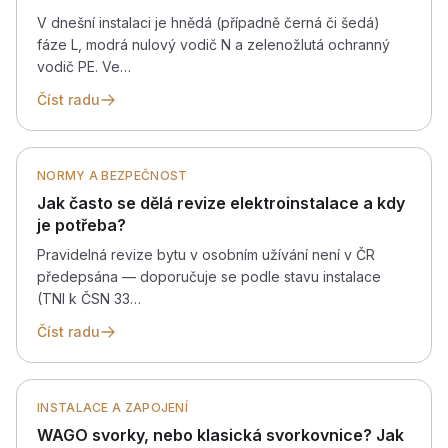
V dnešní instalaci je hnědá (případně černá či šedá)
fáze L, modrá nulový vodič N a zelenožlutá ochranný
vodič PE. Ve…
Číst radu
NORMY A BEZPEČNOST
Jak často se dělá revize elektroinstalace a kdy
je potřeba?
Pravidelná revize bytu v osobním užívání není v ČR
předepsána — doporučuje se podle stavu instalace
(TNI k ČSN 33…
Číst radu
INSTALACE A ZAPOJENÍ
WAGO svorky, nebo klasická svorkovnice? Jak