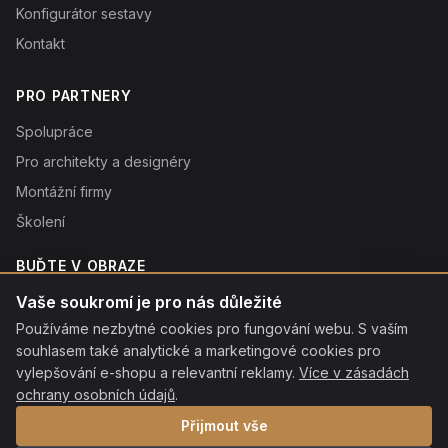
Konfigurátor sestavy
Kontakt
PRO PARTNERY
Spolupráce
Pro architekty a designéry
Montážní firmy
Školení
BUĎTE V OBRAZE
Novinky o produktech, tipy a slevy. Typicky 1× týdně.
Vaše soukromí je pro nás důležité
Používáme nezbytné cookies pro fungování webu. S vaším
Odebírat
souhlasem také analytické a marketingové cookies pro
Odebráním souhlasíte se
vylepšování e-shopu a relevantní reklamy.
zpracováním osobních údajů
. Odhlásit se můžete kdykoliv
Více v zásadách
kliknutím na odkaz v patičce každého e-mailu.
ochrany osobních údajů
.
Přijmout vše