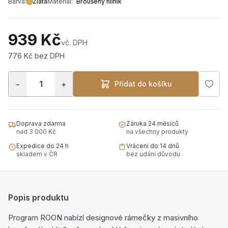
Barva:
Zlatá
Materiál:
Broušený hliník
939 Kč
vč. DPH
776 Kč bez DPH
−
+
Přidat do košíku
Doprava zdarma
Záruka 24 měsíců
nad 3 000 Kč
na všechny produkty
Expedice do 24 h
Vrácení do 14 dnů
skladem v ČR
bez udání důvodu
Popis produktu
Program ROON nabízí designové rámečky z masivního