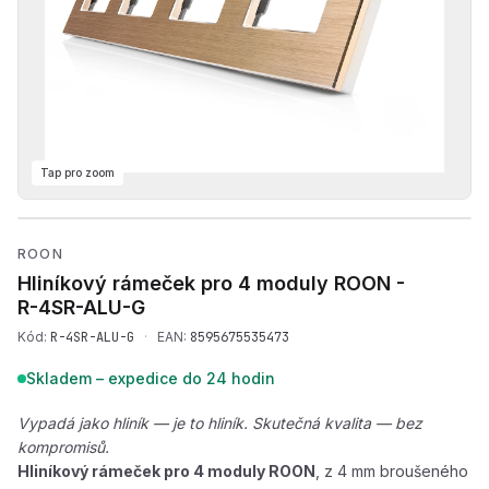
Tap pro zoom
Přehrát produktové video —
ROON
Hliníkový rámeček pro 4 moduly ROON -
R-4SR-ALU-G
Kód:
R-4SR-ALU-G
·
EAN:
8595675535473
Skladem – expedice do 24 hodin
Vypadá jako hliník — je to hliník. Skutečná kvalita — bez
kompromisů.
Hliníkový rámeček pro 4 moduly ROON
, z 4 mm broušeného