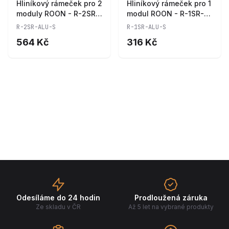
Hliníkový rámeček pro 2
Hliníkový rámeček pro 1
moduly ROON - R-2SR-
modul ROON - R-1SR-
ALU-S
ALU-S
R-2SR-ALU-S
R-1SR-ALU-S
564 Kč
316 Kč
Odesíláme do 24 hodin
Prodloužená záruka
Ze skladu v ČR
Až 5 let na vybrané produkty