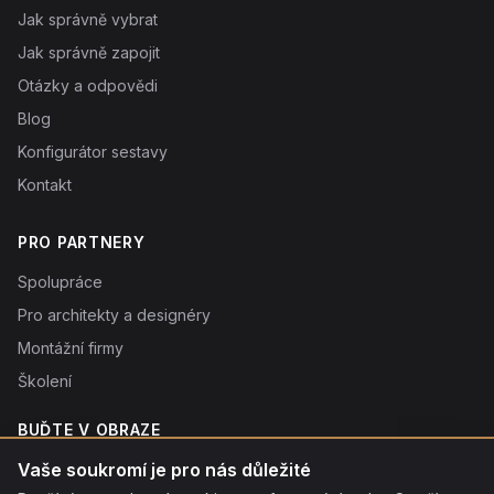
Jak správně vybrat
Jak správně zapojit
Otázky a odpovědi
Blog
Konfigurátor sestavy
Kontakt
PRO PARTNERY
Spolupráce
Pro architekty a designéry
Montážní firmy
Školení
BUĎTE V OBRAZE
Novinky o produktech, tipy a slevy. Typicky 1× týdně.
Vaše soukromí je pro nás důležité