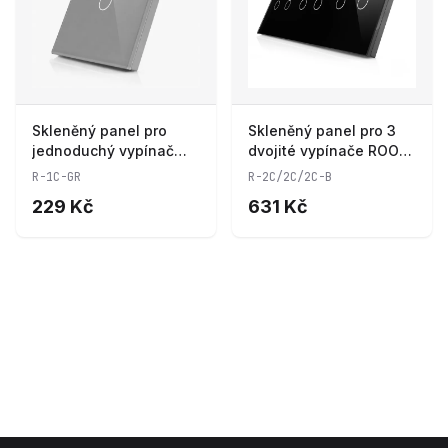
Skleněný panel pro
Skleněný panel pro 3
jednoduchý vypínač
dvojité vypínače ROON
ROON - R-1C-GR
- R-2C/2C/2C-B
R-1C-GR
R-2C/2C/2C-B
229 Kč
631 Kč