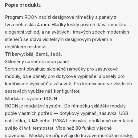
Popis produktu
Program ROON nabízí designové rámečky a panely z
tvrzeného skla 4 mm. Hladký lesklý povrch dává rámečku
elegantní vzhled, a na světlých i tmavých zdech moderních
interiérů se stává viditelným designovým prvkem a
doplňkem místnosti.
Tři barvy: bílá, černá, šedá.
Skleněný rámeček nebo panel
Sortiment obsahuje skleněné rámečky pro zásuvkové
moduly, dále panely pro dotykové vypínače, a panely pro
kombinace vypínačů a zásuvek. Pro kombinace ve vlastních
sestavách využijte náš konfigurátor.
Modulární systém ROON
ROON je modulární systém. Do rámečku skládáte moduly
podle vlastních potřeb — dotykový vypínač, zásuvka, USB
nabíječka, RJ45 nebo TV/SAT zásuvka, podlahové orientační
světlo či wifi termostat. Více než 80 funkcí v jedné
stavebnici. Moduly se připevňují do kovové montážní masky,