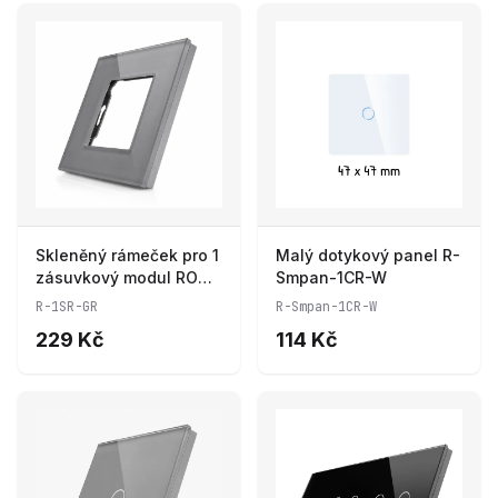
Skleněný rámeček pro 1
Malý dotykový panel R-
zásuvkový modul ROON
Smpan-1CR-W
- R-1SR-GR
R-1SR-GR
R-Smpan-1CR-W
229 Kč
114 Kč