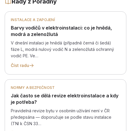
Rady z Poradny
INSTALACE A ZAPOJENÍ
Barvy vodičů v elektroinstalaci: co je hnědá,
modrá a zelenožlutá
V dnešní instalaci je hnědá (případně černá či šedá)
fáze L, modrá nulový vodič N a zelenožlutá ochranný
vodič PE. Ve…
Číst radu
NORMY A BEZPEČNOST
Jak často se dělá revize elektroinstalace a kdy
je potřeba?
Pravidelná revize bytu v osobním užívání není v ČR
předepsána — doporučuje se podle stavu instalace
(TNI k ČSN 33…