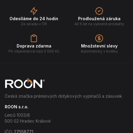
Odesíláme do 24 hodin
Prodloužená záruka
Ze skladu v ČR
Až 5 let na vybrané produkty
Doprava zdarma
Množstevní slevy
Při objednávce nad 3 000 Kč
Automaticky v košíku
Česká značka prémiových dotykových vypínačů a zásuvek.
ROON s.r.o.
Letců 1003/8
500 02 Hradec Králové
IČO:
27558771