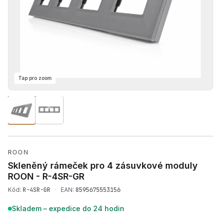
Tap pro zoom
Přehrát produktové video 
ROON
Skleněný rámeček pro 4 zásuvkové moduly
ROON -
R-4SR-GR
Kód:
R-4SR-GR
·
EAN:
8595675553156
Skladem – expedice do 24 hodin