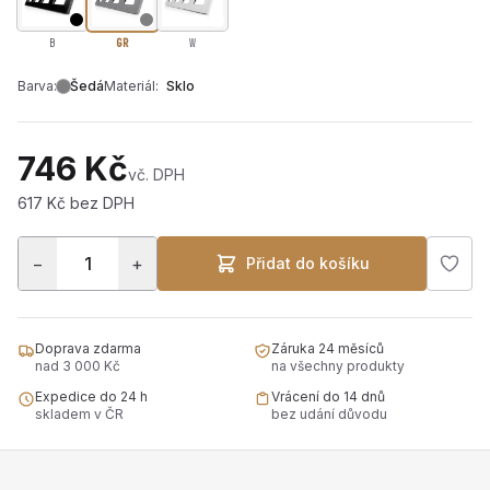
B
GR
W
Barva:
Šedá
Materiál:
Sklo
746 Kč
vč. DPH
617 Kč bez DPH
−
+
Přidat do košíku
Doprava zdarma
Záruka 24 měsíců
nad 3 000 Kč
na všechny produkty
Expedice do 24 h
Vrácení do 14 dnů
skladem v ČR
bez udání důvodu