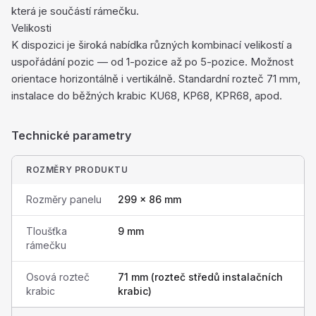
která je součástí rámečku.
Velikosti
K dispozici je široká nabídka různých kombinací velikostí a
uspořádání pozic — od 1-pozice až po 5-pozice. Možnost
orientace horizontálně i vertikálně. Standardní rozteč 71 mm,
instalace do běžných krabic KU68, KP68, KPR68, apod.
Technické parametry
ROZMĚRY PRODUKTU
Rozměry panelu
299 × 86 mm
Tloušťka
9 mm
rámečku
Osová rozteč
71 mm (rozteč středů instalačních
krabic
krabic)