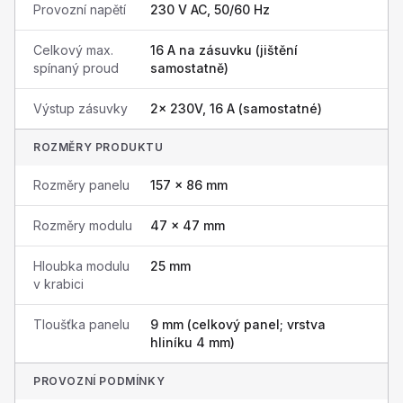
Provozní napětí
230 V AC, 50/60 Hz
Celkový max.
16 A na zásuvku (jištění
spínaný proud
samostatně)
Výstup zásuvky
2× 230V, 16 A (samostatné)
ROZMĚRY PRODUKTU
Rozměry panelu
157 × 86 mm
Rozměry modulu
47 × 47 mm
Hloubka modulu
25 mm
v krabici
Tloušťka panelu
9 mm (celkový panel; vrstva
hliníku 4 mm)
PROVOZNÍ PODMÍNKY