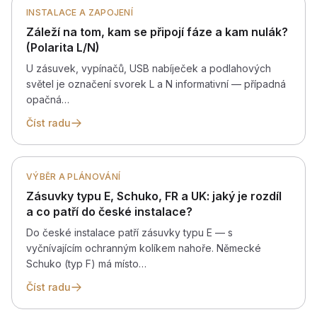
INSTALACE A ZAPOJENÍ
Záleží na tom, kam se připojí fáze a kam nulák?
(Polarita L/N)
U zásuvek, vypínačů, USB nabíječek a podlahových
světel je označení svorek L a N informativní — případná
opačná…
Číst radu
VÝBĚR A PLÁNOVÁNÍ
Zásuvky typu E, Schuko, FR a UK: jaký je rozdíl
a co patří do české instalace?
Do české instalace patří zásuvky typu E — s
vyčnívajícím ochranným kolíkem nahoře. Německé
Schuko (typ F) má místo…
Číst radu