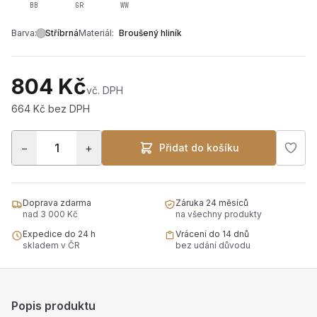
BB
GR
WW
Barva:
Stříbrná
Materiál:
Broušený hliník
804 Kč
vč. DPH
664 Kč bez DPH
−
+
Přidat do košíku
Doprava zdarma
Záruka 24 měsíců
nad 3 000 Kč
na všechny produkty
Expedice do 24 h
Vrácení do 14 dnů
skladem v ČR
bez udání důvodu
Popis produktu