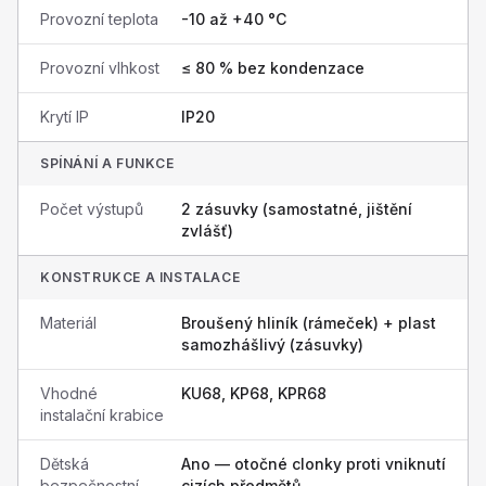
Provozní teplota
-10 až +40 °C
Provozní vlhkost
≤ 80 % bez kondenzace
Krytí IP
IP20
SPÍNÁNÍ A FUNKCE
Počet výstupů
2 zásuvky (samostatné, jištění
zvlášť)
KONSTRUKCE A INSTALACE
Materiál
Broušený hliník (rámeček) + plast
samozhášlivý (zásuvky)
Vhodné
KU68, KP68, KPR68
instalační krabice
Dětská
Ano — otočné clonky proti vniknutí
bezpečnostní
cizích předmětů