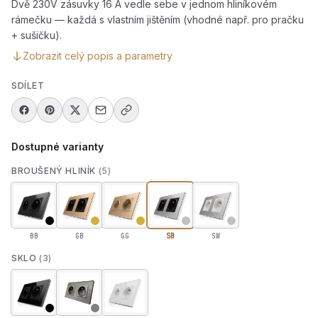
Dvě 230V zásuvky 16 A vedle sebe v jednom hliníkovém
rámečku — každá s vlastním jištěním (vhodné např. pro pračku
+ sušičku).
Zobrazit celý popis a parametry
SDÍLET
Dostupné varianty
BROUŠENÝ HLINÍK
(5)
BB
GB
GG
SB
SW
SKLO
(3)