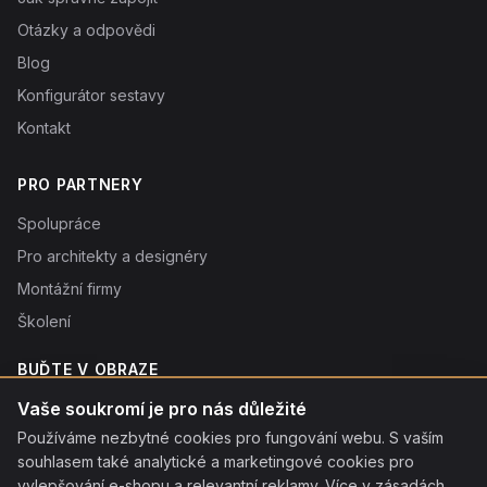
Otázky a odpovědi
Blog
Konfigurátor sestavy
Kontakt
PRO PARTNERY
Spolupráce
Pro architekty a designéry
Montážní firmy
Školení
BUĎTE V OBRAZE
Novinky o produktech, tipy a slevy. Typicky 1× týdně.
Vaše soukromí je pro nás důležité
Používáme nezbytné cookies pro fungování webu. S vaším
Odebírat
souhlasem také analytické a marketingové cookies pro
Odebráním souhlasíte se
vylepšování e-shopu a relevantní reklamy.
zpracováním osobních údajů
. Odhlásit se můžete kdykoliv
Více v zásadách