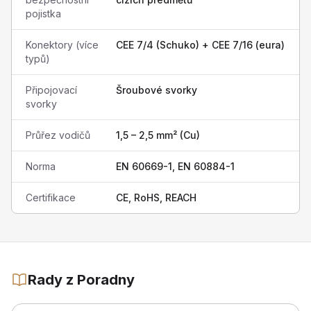
pojistka
Konektory (více
CEE 7/4 (Schuko) + CEE 7/16 (eura)
typů)
Připojovací
Šroubové svorky
svorky
Průřez vodičů
1,5 – 2,5 mm² (Cu)
Norma
EN 60669-1, EN 60884-1
Certifikace
CE, RoHS, REACH
Rady z Poradny