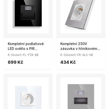
Kompletní podlahové
Kompletní 230V
LED světlo s PIR
zásuvka v hliníkovém
senzorem ve
rámečku R-1Socket-FR-
R-Socket-FL-PIR-BB
R-1Socket-FR-ALU-SW
skleněném rámečku
ALU-SW
699 Kč
434 Kč
ROON R-Socket-FL-PIR-
BB