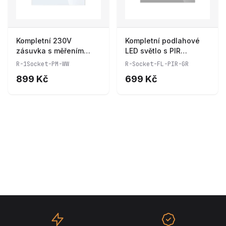
Kompletní 230V
Kompletní podlahové
zásuvka s měřením
LED světlo s PIR
spotřeby R-1Socket-
senzorem ve
R-1Socket-PM-WW
R-Socket-FL-PIR-GR
PM-WW
skleněném rámečku
899 Kč
699 Kč
ROON R-Socket-FL-PIR-
GR