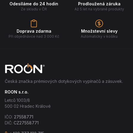
Odesíláme do 24 hodin
Prodloužená záruka
Ze skladu v ČR
Až 5 let na vybrané produkty
Doprava zdarma
Množstevní slevy
Při objednávce nad 3 000 Kč
Automaticky v košíku
Česká značka prémiových dotykových vypínačů a zásuvek.
ROON s.r.o.
Letců 1003/8
500 02 Hradec Králové
IČO:
27558771
DIČ:
CZ27558771