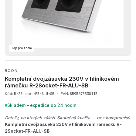
Tap pro zoom
Přehrát produktové video —
ROON
Kompletní dvojzásuvka 230V v hliníkovém
rámečku
R-2Socket-FR-ALU-SB
Kód:
R-2Socket-FR-ALU-SB
·
EAN:
8595675538115
Skladem – expedice do 24 hodin
Detaily, na kterých záleží. Skutečná kvalita — bez kompromisů.
Kompletní dvojzásuvka 230V v hliníkovém rámečku R-
2Socket-FR-ALU-SB