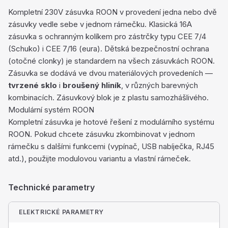
Kompletní 230V zásuvka ROON v provedení jedna nebo dvě
zásuvky vedle sebe v jednom rámečku. Klasická 16A
zásuvka s ochranným kolíkem pro zástrčky typu CEE 7/4
(Schuko) i CEE 7/16 (eura). Dětská bezpečnostní ochrana
(otočné clonky) je standardem na všech zásuvkách ROON.
Zásuvka se dodává ve dvou materiálových provedeních —
tvrzené sklo
i
broušený hliník
, v různých barevných
kombinacích. Zásuvkový blok je z plastu samozhášlivého.
Modulární systém ROON
Kompletní zásuvka je hotové řešení z modulárního systému
ROON. Pokud chcete zásuvku zkombinovat v jednom
rámečku s dalšími funkcemi (vypínač, USB nabíječka, RJ45
atd.), použijte modulovou variantu a vlastní rámeček.
Technické parametry
ELEKTRICKÉ PARAMETRY