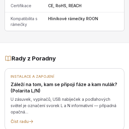
Certifikace
CE, RoHS, REACH
Kompatibilita s
Hliníkové rámečky ROON
rámečky
Rady z Poradny
INSTALACE A ZAPOJENÍ
Záleží na tom, kam se připojí fáze a kam nulák?
(Polarita L/N)
U zásuvek, vypínačů, USB nabíječek a podlahových
světel je označení svorek L a N informativní — případná
opačná…
Číst radu