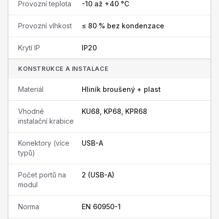
Provozní teplota
-10 až +40 °C
Provozní vlhkost
≤ 80 % bez kondenzace
Krytí IP
IP20
KONSTRUKCE A INSTALACE
Materiál
Hliník broušený + plast
Vhodné
KU68, KP68, KPR68
instalační krabice
Konektory (více
USB-A
typů)
Počet portů na
2 (USB-A)
modul
Norma
EN 60950-1