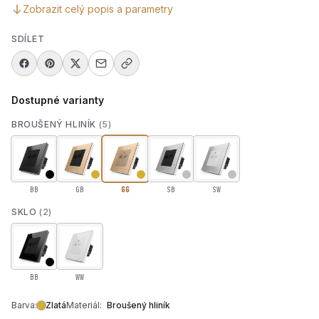
Zobrazit celý popis a parametry
SDÍLET
Dostupné varianty
BROUŠENÝ HLINÍK
(5)
BB
GB
GG
SB
SW
SKLO
(2)
BB
WW
Barva:
Zlatá
Materiál:
Broušený hliník