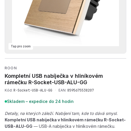
Tap pro zoom
Přehrát produktové video —
ROON
Kompletní USB nabíječka v hliníkovém
rámečku
R-Socket-USB-ALU-GG
Kód:
R-Socket-USB-ALU-GG
·
EAN:
8595675538207
Skladem – expedice do 24 hodin
Detaily, na kterých záleží. Nabíjení tam, kde to dává smysl.
Kompletní USB nabíječka v hliníkovém rámečku R-Socket-
USB-ALU-GG
— USB-A nabíječka v hliníkovém rámečku.