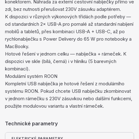
konektorem. Náhrada za externí cestovní nabíječky přímo ve
zdi, bez nutnosti přerušovat 230V zásuvku adaptérem.
K dispozici v různých výkonových třídách podle potřeby —
od standardních 2× USB-A pro pomalé až standardní nabíjení
mobilů a tabletů, přes kombinaci USB-A + USB-C, až po
rychlonabíječku s Power Delivery do 65 W pro notebooky a
MacBooky.
Hotové řešení v jednom celku — nabíječka + rámeček. K
dispozici ve skle (bílá, černá) i v hliníku (5 barevných
kombinací).
Modulární systém ROON
Kompletní USB nabíječka je hotové řešení z modulárního
systému ROON. Pokud chcete USB nabíječku zkombinovat
v jednom rámečku s 230V zásuvkou nebo dalšími funkcemi,
použijte modulovou variantu a vlastní rámeček.
Technické parametry
ELEKTRICKÉ PARAMETRY