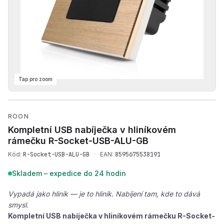
Tap pro zoom
Přehrát produktové video —
ROON
Kompletní USB nabíječka v hliníkovém
rámečku
R-Socket-USB-ALU-GB
Kód:
R-Socket-USB-ALU-GB
·
EAN:
8595675538191
Skladem – expedice do 24 hodin
Vypadá jako hliník — je to hliník. Nabíjení tam, kde to dává
smysl.
Kompletní USB nabíječka v hliníkovém rámečku R-Socket-