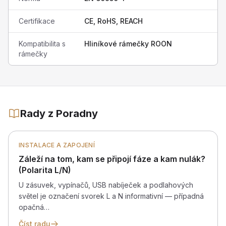
Certifikace
CE, RoHS, REACH
Kompatibilita s
Hliníkové rámečky ROON
rámečky
Rady z Poradny
INSTALACE A ZAPOJENÍ
Záleží na tom, kam se připojí fáze a kam nulák?
(Polarita L/N)
U zásuvek, vypínačů, USB nabíječek a podlahových
světel je označení svorek L a N informativní — případná
opačná…
Číst radu