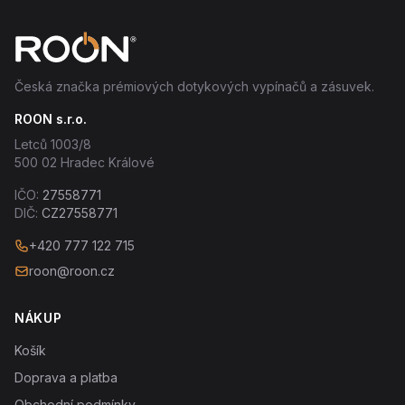
Česká značka prémiových dotykových vypínačů a zásuvek.
ROON s.r.o.
Letců 1003/8
500 02 Hradec Králové
IČO:
27558771
DIČ:
CZ27558771
+420 777 122 715
roon@roon.cz
NÁKUP
Košík
Doprava a platba
Obchodní podmínky