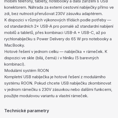
mobilní telefony, tablety, notebooky a další zařízení s USB
konektorem. Náhrada za externí cestovní nabíječky přímo ve
zdi, bez nutnosti přerušovat 230V zásuvku adaptérem.
K dispozici v různých výkonových třídách podle potřeby —
od standardních 2× USB-A pro pomalé až standardní nabíjení
mobilů a tabletů, přes kombinaci USB-A + USB-C, až po
rychlonabíječku s Power Delivery do 65 W pro notebooky a
MacBooky.
Hotové řešení v jednom celku — nabíječka + rámeček. K
dispozici ve skle (bílá, černá) i v hliníku (5 barevných
kombinací).
Modulární systém ROON
Kompletní USB nabíječka je hotové řešení z modulárního
systému ROON. Pokud chcete USB nabíječku zkombinovat
v jednom rámečku s 230V zásuvkou nebo dalšími funkcemi,
použijte modulovou variantu a vlastní rámeček.
Technické parametry