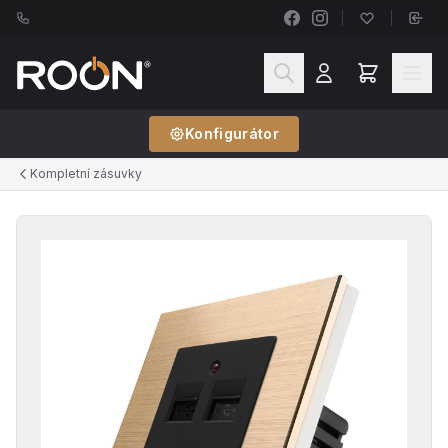
Konfigurátor
Kompletní zásuvky