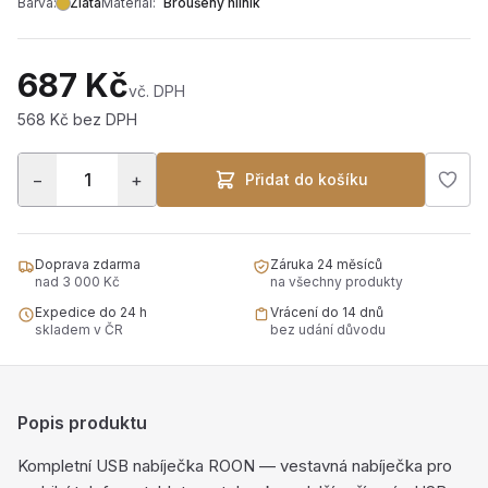
Barva:
Zlatá
Materiál:
Broušený hliník
687 Kč
vč. DPH
568 Kč bez DPH
−
+
Přidat do košíku
Doprava zdarma
Záruka 24 měsíců
nad 3 000 Kč
na všechny produkty
Expedice do 24 h
Vrácení do 14 dnů
skladem v ČR
bez udání důvodu
Popis produktu
Kompletní USB nabíječka ROON — vestavná nabíječka pro