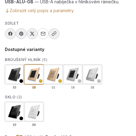
USB-ALU-GB
— USB-A nabíječka v hliníkovém rámečku.
Zobrazit celý popis a parametry
SDÍLET
Dostupné varianty
BROUŠENÝ HLINÍK
(5)
BB
GB
GG
SB
SW
SKLO
(2)
BB
WW