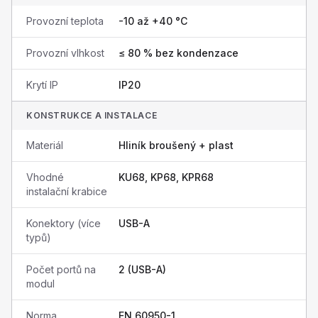
Provozní teplota
-10 až +40 °C
Provozní vlhkost
≤ 80 % bez kondenzace
Krytí IP
IP20
KONSTRUKCE A INSTALACE
Materiál
Hliník broušený + plast
Vhodné
KU68, KP68, KPR68
instalační krabice
Konektory (více
USB-A
typů)
Počet portů na
2 (USB-A)
modul
Norma
EN 60950-1