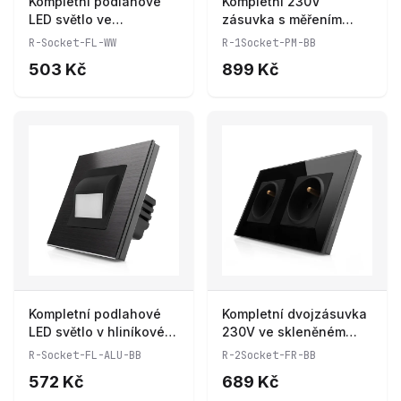
Kompletní podlahové
Kompletní 230V
LED světlo ve
zásuvka s měřením
skleněném rámečku
spotřeby R-1Socket-
R-Socket-FL-WW
R-1Socket-PM-BB
ROON R-Socket-FL-WW
PM-BB
503 Kč
899 Kč
Kompletní podlahové
Kompletní dvojzásuvka
LED světlo v hliníkovém
230V ve skleněném
rámečku ROON R-
rámečku R-2Socket-FR-
R-Socket-FL-ALU-BB
R-2Socket-FR-BB
Socket-FL-ALU-BB
BB
572 Kč
689 Kč