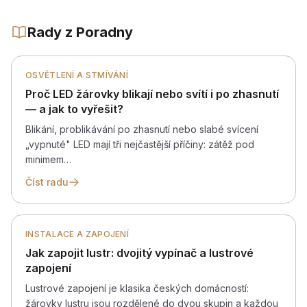
Rady z Poradny
OSVĚTLENÍ A STMÍVÁNÍ
Proč LED žárovky blikají nebo svítí i po zhasnutí
— a jak to vyřešit?
Blikání, problikávání po zhasnutí nebo slabé svícení
„vypnuté" LED mají tři nejčastější příčiny: zátěž pod
minimem…
Číst radu
INSTALACE A ZAPOJENÍ
Jak zapojit lustr: dvojitý vypínač a lustrové
zapojení
Lustrové zapojení je klasika českých domácností:
žárovky lustru jsou rozdělené do dvou skupin a každou