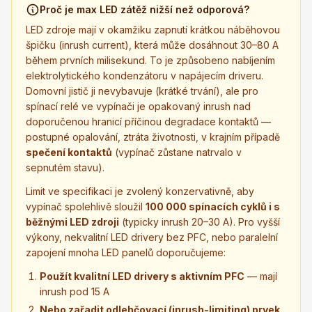
Proč je max LED zátěž nižší než odporová?
LED zdroje mají v okamžiku zapnutí krátkou náběhovou
špičku (inrush current), která může dosáhnout 30–80 A
během prvních milisekund. To je způsobeno nabíjením
elektrolytického kondenzátoru v napájecím driveru.
Domovní jistič ji nevybavuje (krátké trvání), ale pro
spínací relé ve vypínači je opakovaný inrush nad
doporučenou hranicí příčinou degradace kontaktů —
postupné opalování, ztráta životnosti, v krajním případě
spečení kontaktů
(vypínač zůstane natrvalo v
sepnutém stavu).
Limit ve specifikaci je zvolený konzervativně, aby
vypínač spolehlivě sloužil
100 000 spínacích cyklů i s
běžnými LED zdroji
(typicky inrush 20–30 A). Pro vyšší
výkony, nekvalitní LED drivery bez PFC, nebo paralelní
zapojení mnoha LED panelů doporučujeme:
Použít kvalitní LED drivery s aktivním PFC
— mají
inrush pod 15 A
Nebo zařadit odlehčovací (inrush-limiting) prvek