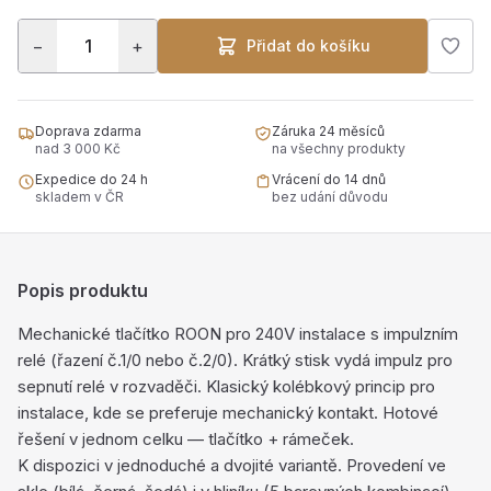
−
+
Přidat do košíku
Doprava zdarma
Záruka 24 měsíců
nad 3 000 Kč
na všechny produkty
Expedice do 24 h
Vrácení do 14 dnů
skladem v ČR
bez udání důvodu
Popis produktu
Mechanické tlačítko ROON pro 240V instalace s impulzním
relé (řazení č.1/0 nebo č.2/0). Krátký stisk vydá impulz pro
sepnutí relé v rozvaděči. Klasický kolébkový princip pro
instalace, kde se preferuje mechanický kontakt. Hotové
řešení v jednom celku — tlačítko + rámeček.
K dispozici v jednoduché a dvojité variantě. Provedení ve