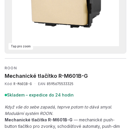
Tap pro zoom
Přehrát produktové video —
ROON
Mechanické tlačítko
R-M601B-G
Kód:
R-M601B-G
·
EAN:
8595675533325
Skladem – expedice do 24 hodin
Když vše do sebe zapadá, teprve potom to dává smysl.
Modulární systém ROON.
Mechanické tlačítko R-M601B-G
— mechanické push-
button tlačítko pro zvonky, schodišťové automaty, push-dim