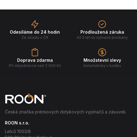
Odesíláme do 24 hodin
Prodloužená záruka
Ze skladu v ČR
Až 5 let na vybrané produkty
Doprava zdarma
Množstevní slevy
Při objednávce nad 3 000 Kč
Automaticky v košíku
Česká značka prémiových dotykových vypínačů a zásuvek.
ROON s.r.o.
Letců 1003/8