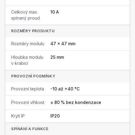
Celkový max.
10 A
spínaný proud
ROZMĚRY PRODUKTU
Rozměry modulu
47 × 47 mm
Hloubka modulu
25 mm
v krabici
PROVOZNÍ PODMÍNKY
Provozní teplota
-10 až +40 °C
Provozní vlhkost
≤ 80 % bez kondenzace
Krytí IP
IP20
SPÍNÁNÍ A FUNKCE