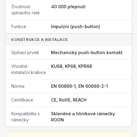
Životnost
40 000 přepnutí
spínacího relé
Funkce
Impulzní (push-button)
KONSTRUKCE A INSTALACE
Spínací prvek
Mechanický push-button kontakt
Vhodné
KU68, KP68, KPR68
instalační krabice
Norma
EN 60669-1, EN 60669-2-1
Certifikace
CE, RoHS, REACH
Kompatibilita s
Skleněné a hliníkové rámečky
rámečky
ROON