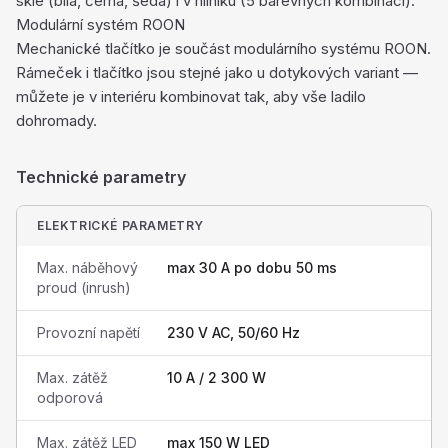
skle (bílá, černá, šedá) i v hliníku (5 barevných kombinací).
Modulární systém ROON
Mechanické tlačítko je součást modulárního systému ROON.
Rámeček i tlačítko jsou stejné jako u dotykových variant —
můžete je v interiéru kombinovat tak, aby vše ladilo
dohromady.
Technické parametry
ELEKTRICKÉ PARAMETRY
Max. náběhový
max 30 A po dobu 50 ms
proud (inrush)
Provozní napětí
230 V AC, 50/60 Hz
Max. zátěž
10 A / 2 300 W
odporová
Max. zátěž LED
max 150 W LED