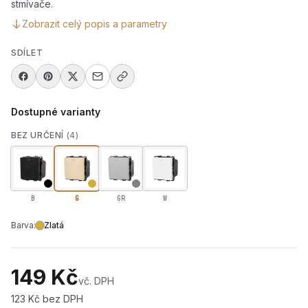
stmívače.
Zobrazit celý popis a parametry
SDÍLET
Dostupné varianty
BEZ URČENÍ
(4)
B
G
GR
W
Barva:
Zlatá
149 Kč
vč. DPH
123 Kč bez DPH