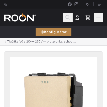
Konfigurátor
Tlačítka 1/0 a 2/0 — 230V — pro zvonky, schodišťové automaty, push-dim stmívače, ventilátory