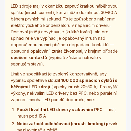
LED zdroje mají v okamžiku zapnutí krátkou náběhovou
špičku (inrush current), která může dosáhnout 30–80 A
během prvních milisekund. To je způsobeno nabíjením
elektrolytického kondenzátoru v napájecím driveru.
Domovní jistič ji nevybavuje (krátké trvání), ale pro
spínací relé ve vypínači je opakovaný inrush nad
doporučenou hranicí příčinou degradace kontaktů —
postupné opalování, ztráta životnosti, v krajním případě
spečení kontaktů
(vypínač zůstane natrvalo v
sepnutém stavu).
Limit ve specifikaci je zvolený konzervativně, aby
vypínač spolehlivě sloužil
100 000 spínacích cyklů i s
běžnými LED zdroji
(typicky inrush 20–30 A). Pro vyšší
výkony, nekvalitní LED drivery bez PFC, nebo paralelní
zapojení mnoha LED panelů doporučujeme:
Použít kvalitní LED drivery s aktivním PFC
— mají
inrush pod 15 A
Nebo zařadit odlehčovací (inrush-limiting) prvek
mezi vypínač a zátěž