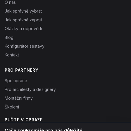
O nás
Jak správně vybrat
Jak správně zapojit
Otázky a odpovědi
Blog
Konfigurátor sestavy
Kontakt
PRO PARTNERY
Spolupráce
Pro architekty a designéry
Montážní firmy
Školení
BUĎTE V OBRAZE
Novinky o produktech, tipy a slevy. Typicky 1× týdně.
Vaše soukromí je pro nás důležité