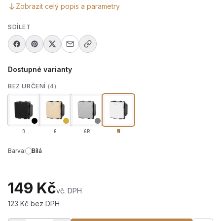
Zobrazit celý popis a parametry
SDÍLET
Dostupné varianty
BEZ URČENÍ
(4)
B
G
GR
W
Barva:
Bílá
149 Kč
vč. DPH
123 Kč bez DPH