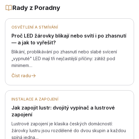
Rady z Poradny
OSVĚTLENÍ A STMÍVÁNÍ
Proč LED žárovky blikají nebo svítí i po zhasnutí
— a jak to vyřešit?
Blikání, problikávání po zhasnutí nebo slabé svícení
„vypnuté" LED mají tři nejčastější příčiny: zátěž pod
minimem…
Číst radu
INSTALACE A ZAPOJENÍ
Jak zapojit lustr: dvojitý vypínač a lustrové
zapojení
Lustrové zapojení je klasika českých domácností:
žárovky lustru jsou rozdělené do dvou skupin a každou
spíná jedna…