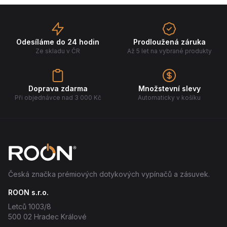
Odesíláme do 24 hodin
Prodloužená záruka
Ze skladu v ČR
Až 5 let na vybrané produkty
Doprava zdarma
Množstevní slevy
Při objednávce nad 3 000 Kč
Automaticky v košíku
Česká značka prémiových dotykových vypínačů a zásuvek.
ROON s.r.o.
Letců 1003/8
500 02 Hradec Králové