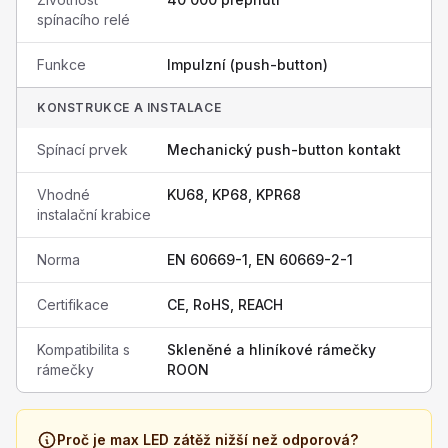
spínacího relé
Funkce
Impulzní (push-button)
KONSTRUKCE A INSTALACE
Spínací prvek
Mechanický push-button kontakt
Vhodné
KU68, KP68, KPR68
instalační krabice
Norma
EN 60669-1, EN 60669-2-1
Certifikace
CE, RoHS, REACH
Kompatibilita s
Skleněné a hliníkové rámečky
rámečky
ROON
Proč je max LED zátěž nižší než odporová?