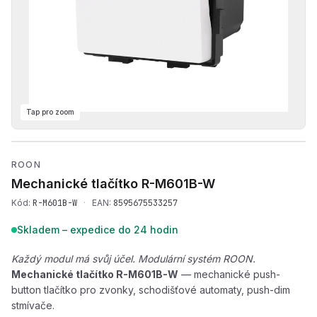
Tap pro zoom
Přehrát produktové video —
ROON
Mechanické tlačítko
R-M601B-W
Kód:
R-M601B-W
·
EAN:
8595675533257
Skladem – expedice do 24 hodin
Každý modul má svůj účel. Modulární systém ROON.
Mechanické tlačítko R-M601B-W
— mechanické push-
button tlačítko pro zvonky, schodišťové automaty, push-dim
stmívače.