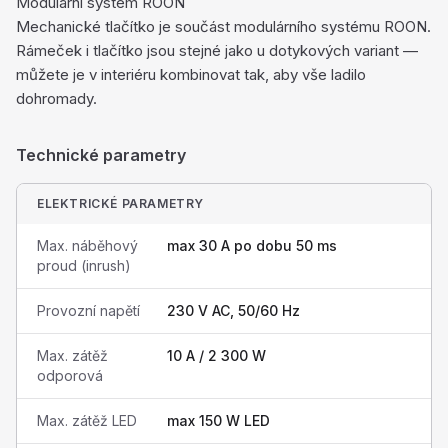
Modulární systém ROON
Mechanické tlačítko je součást modulárního systému ROON.
Rámeček i tlačítko jsou stejné jako u dotykových variant —
můžete je v interiéru kombinovat tak, aby vše ladilo
dohromady.
Technické parametry
ELEKTRICKÉ PARAMETRY
Max. náběhový
max 30 A po dobu 50 ms
proud (inrush)
Provozní napětí
230 V AC, 50/60 Hz
Max. zátěž
10 A / 2 300 W
odporová
Max. zátěž LED
max 150 W LED