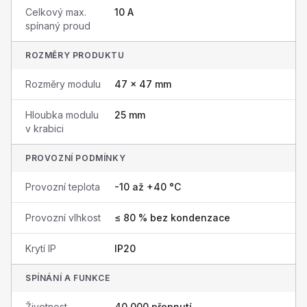
Celkový max.
10 A
spínaný proud
ROZMĚRY PRODUKTU
Rozměry modulu
47 × 47 mm
Hloubka modulu
25 mm
v krabici
PROVOZNÍ PODMÍNKY
Provozní teplota
-10 až +40 °C
Provozní vlhkost
≤ 80 % bez kondenzace
Krytí IP
IP20
SPÍNÁNÍ A FUNKCE
Životnost
40 000 přepnutí