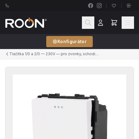
Konfigurátor
Tlačítka 1/0 a 2/0 — 230V — pro zvonky, schodišťové automaty, push-dim stmívače, ventilátory