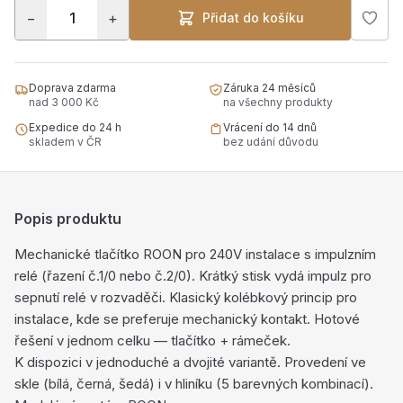
−
+
Přidat do košíku
Doprava zdarma
Záruka 24 měsíců
nad 3 000 Kč
na všechny produkty
Expedice do 24 h
Vrácení do 14 dnů
skladem v ČR
bez udání důvodu
Popis produktu
Mechanické tlačítko ROON pro 240V instalace s impulzním
relé (řazení č.1/0 nebo č.2/0). Krátký stisk vydá impulz pro
sepnutí relé v rozvaděči. Klasický kolébkový princip pro
instalace, kde se preferuje mechanický kontakt. Hotové
řešení v jednom celku — tlačítko + rámeček.
K dispozici v jednoduché a dvojité variantě. Provedení ve
skle (bílá, černá, šedá) i v hliníku (5 barevných kombinací).