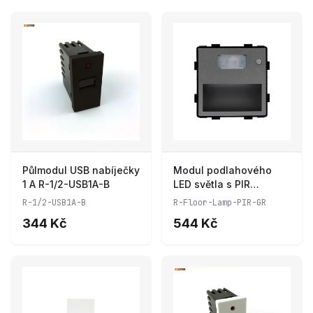
Půlmodul USB nabíječky
Modul podlahového
1 A R-1/2-USB1A-B
LED světla s PIR
senzorem R-Floor-
R-1/2-USB1A-B
R-Floor-Lamp-PIR-GR
Lamp-PIR-GR
344 Kč
544 Kč