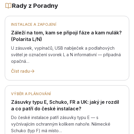
Rady z Poradny
INSTALACE A ZAPOJENÍ
Záleží na tom, kam se připojí fáze a kam nulák?
(Polarita L/N)
U zásuvek, vypínačů, USB nabíječek a podlahových
světel je označení svorek L a N informativní — případná
opačná…
Číst radu
VÝBĚR A PLÁNOVÁNÍ
Zásuvky typu E, Schuko, FR a UK: jaký je rozdíl
a co patří do české instalace?
Do české instalace patří zásuvky typu E — s
vyčnívajícím ochranným kolíkem nahoře. Německé
Schuko (typ F) má místo…