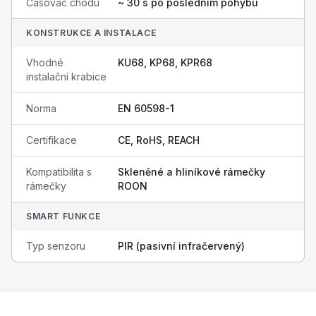
Časovač chodu
~ 30 s po posledním pohybu
KONSTRUKCE A INSTALACE
Vhodné
KU68, KP68, KPR68
instalační krabice
Norma
EN 60598-1
Certifikace
CE, RoHS, REACH
Kompatibilita s
Skleněné a hliníkové rámečky
rámečky
ROON
SMART FUNKCE
Typ senzoru
PIR (pasivní infračervený)