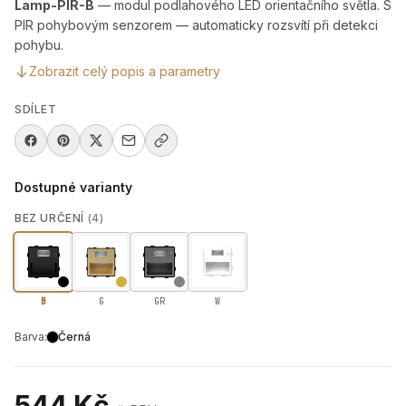
Lamp-PIR-B
— modul podlahového LED orientačního světla. S
PIR pohybovým senzorem — automaticky rozsvítí při detekci
pohybu.
Zobrazit celý popis a parametry
SDÍLET
Dostupné varianty
BEZ URČENÍ
(4)
B
G
GR
W
Barva:
Černá
544 Kč