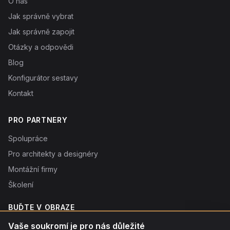
O nás
Jak správně vybrat
Jak správně zapojit
Otázky a odpovědi
Blog
Konfigurátor sestavy
Kontakt
PRO PARTNERY
Spolupráce
Pro architekty a designéry
Montážní firmy
Školení
BUĎTE V OBRAZE
Novinky o produktech, tipy a slevy. Typicky 1× týdně.
Vaše soukromí je pro nás důležité