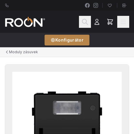
Konfigurátor
Moduly zásuvek