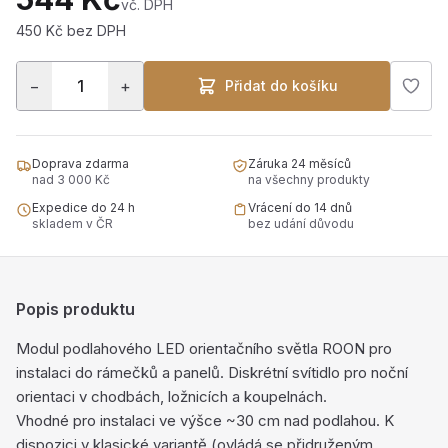
vč. DPH
450 Kč bez DPH
−
+
Přidat do košíku
Doprava zdarma
Záruka 24 měsíců
nad 3 000 Kč
na všechny produkty
Expedice do 24 h
Vrácení do 14 dnů
skladem v ČR
bez udání důvodu
Popis produktu
Modul podlahového LED orientačního světla ROON pro
instalaci do rámečků a panelů. Diskrétní svítidlo pro noční
orientaci v chodbách, ložnicích a koupelnách.
Vhodné pro instalaci ve výšce ~30 cm nad podlahou. K
dispozici v klasické variantě (ovládá se přidruženým