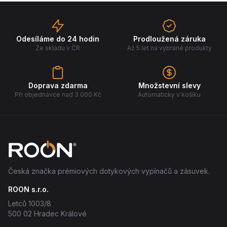
Odesíláme do 24 hodin
Prodloužená záruka
Ze skladu v ČR
Až 5 let na vybrané produkty
Doprava zdarma
Množstevní slevy
Při objednávce nad 3 000 Kč
Automaticky v košíku
Česká značka prémiových dotykových vypínačů a zásuvek.
ROON s.r.o.
Letců 1003/8
500 02 Hradec Králové