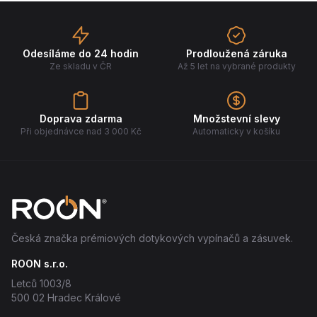
Odesíláme do 24 hodin
Prodloužená záruka
Ze skladu v ČR
Až 5 let na vybrané produkty
Doprava zdarma
Množstevní slevy
Při objednávce nad 3 000 Kč
Automaticky v košíku
Česká značka prémiových dotykových vypínačů a zásuvek.
ROON s.r.o.
Letců 1003/8
500 02 Hradec Králové