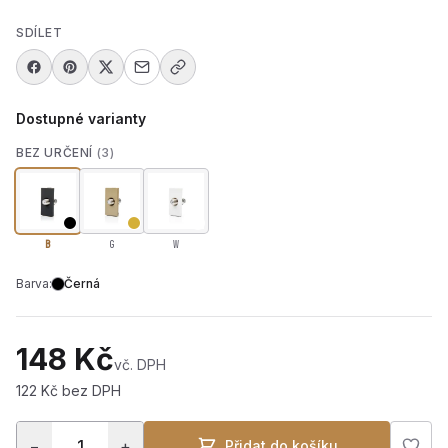
SDÍLET
Dostupné varianty
BEZ URČENÍ
(3)
B
G
W
Barva:
Černá
148 Kč
vč. DPH
122 Kč bez DPH
−
+
Přidat do košíku