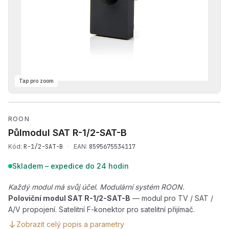
Tap pro zoom
Přehrát produktové video —
ROON
Půlmodul SAT
R-1/2-SAT-B
Kód:
R-1/2-SAT-B
·
EAN:
8595675534117
Skladem – expedice do 24 hodin
Každý modul má svůj účel. Modulární systém ROON.
Poloviční modul SAT R-1/2-SAT-B
— modul pro TV / SAT /
A/V propojení. Satelitní F-konektor pro satelitní přijímač.
Zobrazit celý popis a parametry