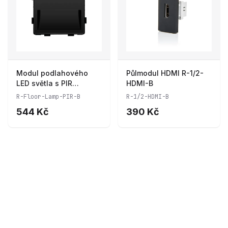
Modul podlahového
Půlmodul HDMI R-1/2-
LED světla s PIR
HDMI-B
senzorem R-Floor-
R-Floor-Lamp-PIR-B
R-1/2-HDMI-B
Lamp-PIR-B
544 Kč
390 Kč