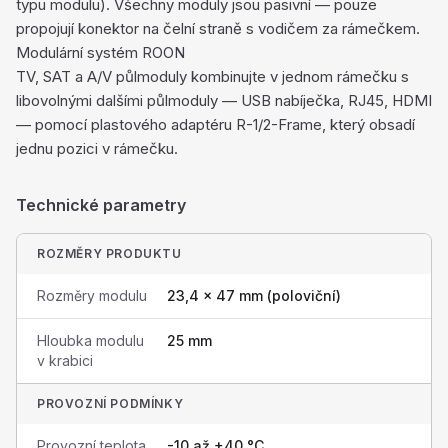
typu modulu). Všechny moduly jsou pasivní — pouze
propojují konektor na čelní straně s vodičem za rámečkem.
Modulární systém ROON
TV, SAT a A/V půlmoduly kombinujte v jednom rámečku s
libovolnými dalšími půlmoduly — USB nabíječka, RJ45, HDMI
— pomocí plastového adaptéru R-1/2-Frame, který obsadí
jednu pozici v rámečku.
Technické parametry
ROZMĚRY PRODUKTU
Rozměry modulu
23,4 × 47 mm (poloviční)
Hloubka modulu
25 mm
v krabici
PROVOZNÍ PODMÍNKY
Provozní teplota
-10 až +40 °C