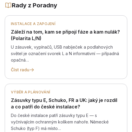
Rady z Poradny
INSTALACE A ZAPOJENÍ
Záleží na tom, kam se připojí fáze a kam nulák?
(Polarita L/N)
U zásuvek, vypínačů, USB nabíječek a podlahových
světel je označení svorek L a N informativní — případná
opačná…
Číst radu
VÝBĚR A PLÁNOVÁNÍ
Zásuvky typu E, Schuko, FR a UK: jaký je rozdíl
a co patří do české instalace?
Do české instalace patří zásuvky typu E — s
vyčnívajícím ochranným kolíkem nahoře. Německé
Schuko (typ F) má místo…