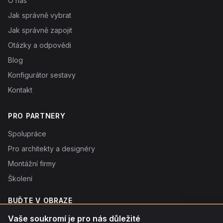
O nás
Jak správně vybrat
Jak správně zapojit
Otázky a odpovědi
Blog
Konfigurátor sestavy
Kontakt
PRO PARTNERY
Spolupráce
Pro architekty a designéry
Montážní firmy
Školení
BUĎTE V OBRAZE
Novinky o produktech, tipy a slevy. Typicky 1× týdně.
Vaše soukromí je pro nás důležité