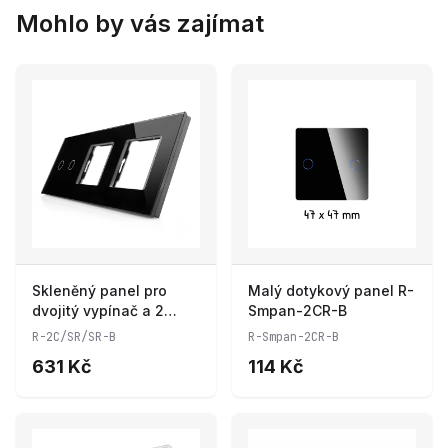
Mohlo by vás zajímat
Skleněný panel pro
Malý dotykový panel R-
dvojitý vypínač a 2
Smpan-2CR-B
zásuvkové moduly
R-2C/SR/SR-B
R-Smpan-2CR-B
ROON - R-2C/SR/SR-B
631 Kč
114 Kč