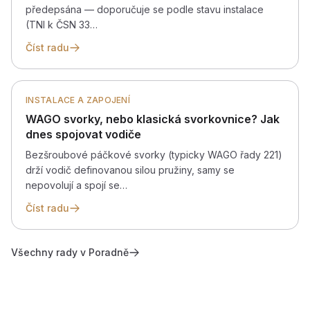
předepsána — doporučuje se podle stavu instalace
(TNI k ČSN 33…
Číst radu
INSTALACE A ZAPOJENÍ
WAGO svorky, nebo klasická svorkovnice? Jak
dnes spojovat vodiče
Bezšroubové páčkové svorky (typicky WAGO řady 221)
drží vodič definovanou silou pružiny, samy se
nepovolují a spojí se…
Číst radu
Všechny rady v Poradně