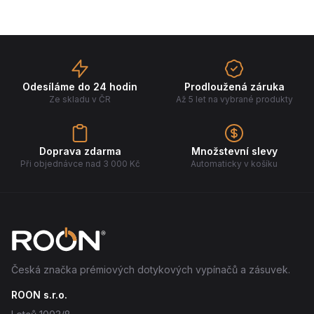
Odesíláme do 24 hodin
Prodloužená záruka
Ze skladu v ČR
Až 5 let na vybrané produkty
Doprava zdarma
Množstevní slevy
Při objednávce nad 3 000 Kč
Automaticky v košíku
Česká značka prémiových dotykových vypínačů a zásuvek.
ROON s.r.o.