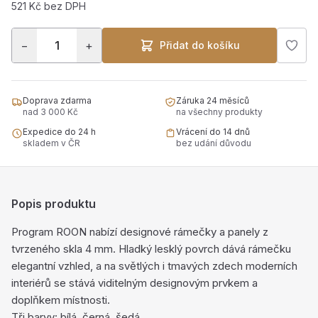
521 Kč bez DPH
−
+
Přidat do košíku
Doprava zdarma
Záruka 24 měsíců
nad 3 000 Kč
na všechny produkty
Expedice do 24 h
Vrácení do 14 dnů
skladem v ČR
bez udání důvodu
Popis produktu
Program ROON nabízí designové rámečky a panely z
tvrzeného skla 4 mm. Hladký lesklý povrch dává rámečku
elegantní vzhled, a na světlých i tmavých zdech moderních
interiérů se stává viditelným designovým prvkem a
doplňkem místnosti.
Tři barvy: bílá, černá, šedá.