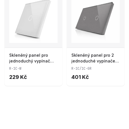
Skleněný panel pro
Skleněný panel pro 2
jednoduchý vypínač
jednoduché vypínače
ROON - R-1C-W
ROON - R-1C/1C-GR
R-1C-W
R-1C/1C-GR
229 Kč
401 Kč