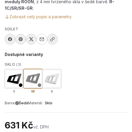
moduly ROON
, z 4 mm tvrzeného skla v šedé barvě.
R-
1C/SR/SR-GR
.
Zobrazit celý popis a parametry
SDÍLET
Dostupné varianty
SKLO
(3)
B
GR
W
Barva:
Šedá
Materiál:
Sklo
631 Kč
vč. DPH