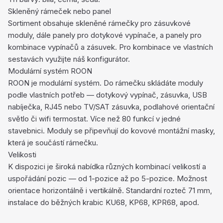
Skleněný rámeček nebo panel
Sortiment obsahuje skleněné rámečky pro zásuvkové
moduly, dále panely pro dotykové vypínače, a panely pro
kombinace vypínačů a zásuvek. Pro kombinace ve vlastních
sestavách využijte náš konfigurátor.
Modulární systém ROON
ROON je modulární systém. Do rámečku skládáte moduly
podle vlastních potřeb — dotykový vypínač, zásuvka, USB
nabíječka, RJ45 nebo TV/SAT zásuvka, podlahové orientační
světlo či wifi termostat. Více než 80 funkcí v jedné
stavebnici. Moduly se připevňují do kovové montážní masky,
která je součástí rámečku.
Velikosti
K dispozici je široká nabídka různých kombinací velikostí a
uspořádání pozic — od 1-pozice až po 5-pozice. Možnost
orientace horizontálně i vertikálně. Standardní rozteč 71 mm,
instalace do běžných krabic KU68, KP68, KPR68, apod.