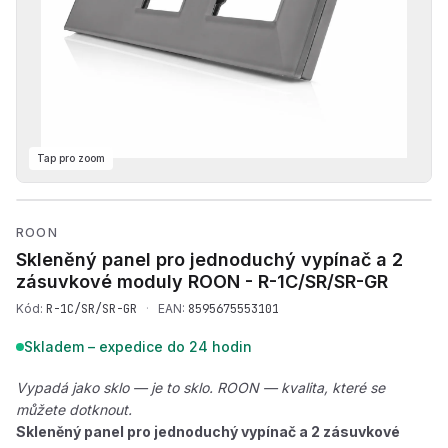
Tap pro zoom
Přehrát produktové video —
ROON
Skleněný panel pro jednoduchý vypínač a 2
zásuvkové moduly ROON -
R-1C/SR/SR-GR
Kód:
R-1C/SR/SR-GR
·
EAN:
8595675553101
Skladem – expedice do 24 hodin
Vypadá jako sklo — je to sklo. ROON — kvalita, které se
můžete dotknout.
Skleněný panel pro jednoduchý vypínač a 2 zásuvkové