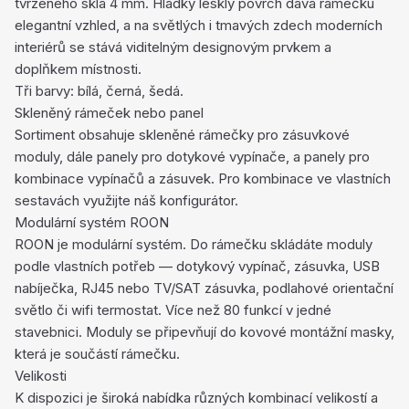
tvrzeného skla 4 mm. Hladký lesklý povrch dává rámečku
elegantní vzhled, a na světlých i tmavých zdech moderních
interiérů se stává viditelným designovým prvkem a
doplňkem místnosti.
Tři barvy: bílá, černá, šedá.
Skleněný rámeček nebo panel
Sortiment obsahuje skleněné rámečky pro zásuvkové
moduly, dále panely pro dotykové vypínače, a panely pro
kombinace vypínačů a zásuvek. Pro kombinace ve vlastních
sestavách využijte náš konfigurátor.
Modulární systém ROON
ROON je modulární systém. Do rámečku skládáte moduly
podle vlastních potřeb — dotykový vypínač, zásuvka, USB
nabíječka, RJ45 nebo TV/SAT zásuvka, podlahové orientační
světlo či wifi termostat. Více než 80 funkcí v jedné
stavebnici. Moduly se připevňují do kovové montážní masky,
která je součástí rámečku.
Velikosti
K dispozici je široká nabídka různých kombinací velikostí a