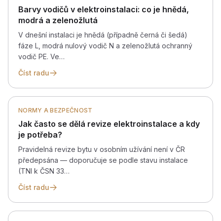
Barvy vodičů v elektroinstalaci: co je hnědá,
modrá a zelenožlutá
V dnešní instalaci je hnědá (případně černá či šedá)
fáze L, modrá nulový vodič N a zelenožlutá ochranný
vodič PE. Ve…
Číst radu
NORMY A BEZPEČNOST
Jak často se dělá revize elektroinstalace a kdy
je potřeba?
Pravidelná revize bytu v osobním užívání není v ČR
předepsána — doporučuje se podle stavu instalace
(TNI k ČSN 33…
Číst radu