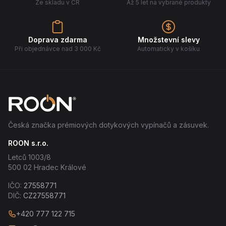
Ze skladu v ČR
Až 5 let na vybrané produkty
Doprava zdarma
Množstevní slevy
Při objednávce nad 3 000 Kč
Automaticky v košíku
Česká značka prémiových dotykových vypínačů a zásuvek.
ROON s.r.o.
Letců 1003/8
500 02 Hradec Králové
IČO:
27558771
DIČ:
CZ27558771
+420 777 122 715