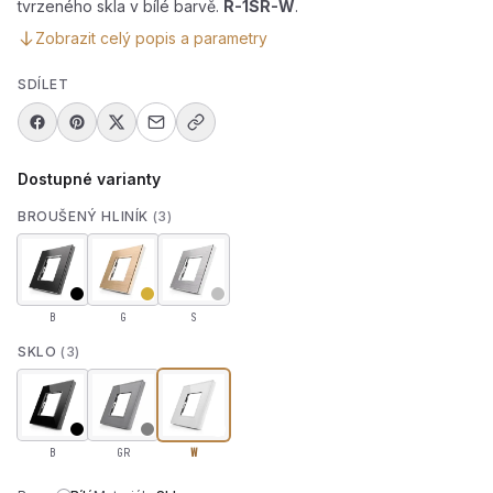
tvrzeného skla v bílé barvě.
R-1SR-W
.
Zobrazit celý popis a parametry
SDÍLET
Dostupné varianty
BROUŠENÝ HLINÍK
(3)
B
G
S
SKLO
(3)
B
GR
W