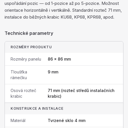
uspořádání pozic — od 1-pozice až po 5-pozice. Možnost
orientace horizontálně i vertikálně. Standardní rozteč 71 mm,
instalace do běžných krabic KU68, KP68, KPR68, apod.
Technické parametry
ROZMĚRY PRODUKTU
Rozměry panelu
86 × 86 mm
Tloušťka
9 mm
rámečku
Osová rozteč
71 mm (rozteč středů instalačních
krabic
krabic)
KONSTRUKCE A INSTALACE
Materiál
Tvrzené sklo 4 mm