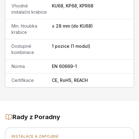
Vhodné
KU68, KP68, KPR68
instalační krabice
Min. hloubka
≥ 28 mm (do KU68)
krabice
Dostupné
1 pozice (1 modul)
kombinace
Norma
EN 60669-1
Certifikace
CE, RoHS, REACH
Rady z Poradny
INSTALACE A ZAPOJENÍ