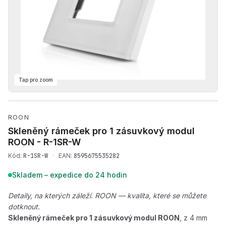
Tap pro zoom
Přehrát produktové video —
ROON
Skleněný rámeček pro 1 zásuvkový modul
ROON -
R-1SR-W
Kód:
R-1SR-W
·
EAN:
8595675535282
Skladem – expedice do 24 hodin
Detaily, na kterých záleží. ROON — kvalita, které se můžete
dotknout.
Skleněný rámeček pro 1 zásuvkový modul ROON
, z 4 mm