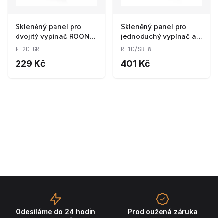
Skleněný panel pro
Skleněný panel pro
dvojitý vypínač ROON -
jednoduchý vypínač a 1
R-2C-GR
zásuvkový modul ROON
R-2C-GR
R-1C/SR-W
- R-1C/SR-W
229 Kč
401 Kč
Odesíláme do 24 hodin
Prodloužená záruka