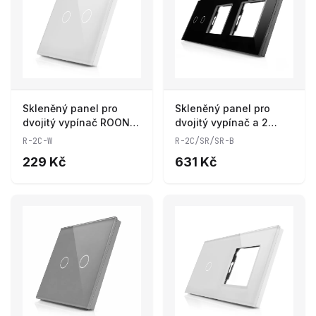
Skleněný panel pro
Skleněný panel pro
dvojitý vypínač ROON -
dvojitý vypínač a 2
R-2C-W
zásuvkové moduly
R-2C-W
R-2C/SR/SR-B
ROON - R-2C/SR/SR-B
229 Kč
631 Kč