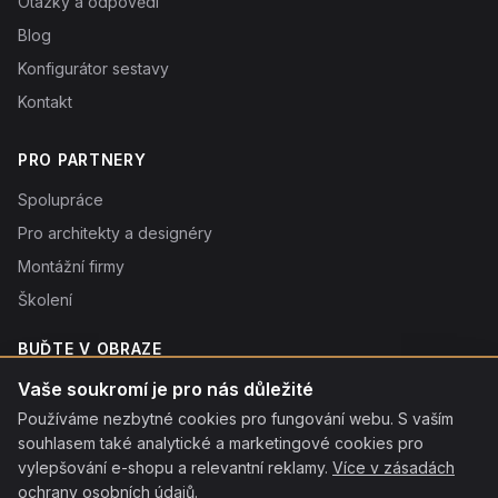
Otázky a odpovědi
Blog
Konfigurátor sestavy
Kontakt
PRO PARTNERY
Spolupráce
Pro architekty a designéry
Montážní firmy
Školení
BUĎTE V OBRAZE
Novinky o produktech, tipy a slevy. Typicky 1× týdně.
Vaše soukromí je pro nás důležité
Používáme nezbytné cookies pro fungování webu. S vaším
Odebírat
souhlasem také analytické a marketingové cookies pro
Odebráním souhlasíte se
vylepšování e-shopu a relevantní reklamy.
zpracováním osobních údajů
. Odhlásit se můžete kdykoliv
Více v zásadách
kliknutím na odkaz v patičce každého e-mailu.
ochrany osobních údajů
.